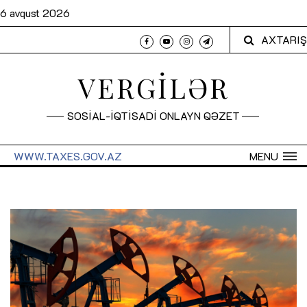
6 avqust 2026
AXTARIŞ
VERGİLƏR
SOSİAL-İQTİSADİ ONLAYN QƏZET
WWW.TAXES.GOV.AZ
MENU