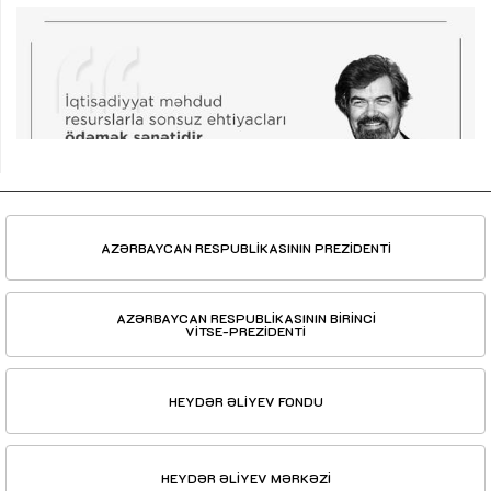
AZƏRBAYCAN RESPUBLİKASININ PREZİDENTİ
AZƏRBAYCAN RESPUBLİKASININ BİRİNCİ
VİTSE-PREZİDENTİ
HEYDƏR ƏLİYEV FONDU
HEYDƏR ƏLİYEV MƏRKƏZİ