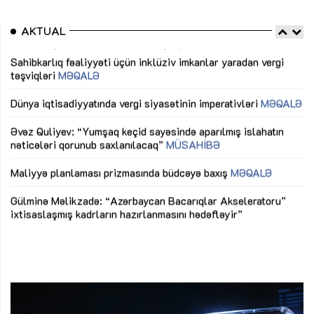
AKTUAL
Sahibkarlıq fəaliyyəti üçün inklüziv imkanlar yaradan vergi
“D
təşviqləri
MƏQALƏ
fə
lıq
Dünya iqtisadiyyatında vergi siyasətinin imperativləri
MƏQALƏ
Ni
mü
Əvəz Quliyev: “Yumşaq keçid sayəsində aparılmış islahatın
nəticələri qorunub saxlanılacaq”
MÜSAHİBƏ
Ay
ya
M
Maliyyə planlaması prizmasında büdcəyə baxış
MƏQALƏ
Az
Gülminə Məlikzadə: “Azərbaycan Bacarıqlar Akseleratoru”
ke
ixtisaslaşmış kadrların hazırlanmasını hədəfləyir”
Ay
su