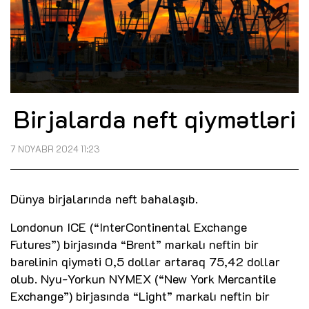
Birjalarda neft qiymətləri
7 NOYABR 2024 11:23
Dünya birjalarında neft bahalaşıb.
Londonun ICE (“InterContinental Exchange
Futures”) birjasında “Brent” markalı neftin bir
barelinin qiyməti 0,5 dollar artaraq 75,42 dollar
olub. Nyu-Yorkun NYMEX (“New York Mercantile
Exchange”) birjasında “Light” markalı neftin bir