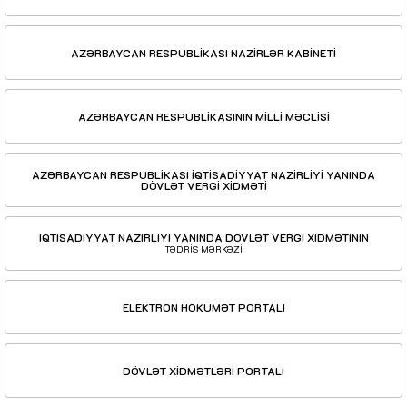
AZƏRBAYCAN RESPUBLİKASI NAZİRLƏR KABİNETİ
AZƏRBAYCAN RESPUBLİKASININ MİLLİ MƏCLİSİ
AZƏRBAYCAN RESPUBLİKASI İQTİSADİYYAT NAZİRLİYİ YANINDA
DÖVLƏT VERGİ XİDMƏTİ
İQTİSADİYYAT NAZİRLİYİ YANINDA DÖVLƏT VERGİ XİDMƏTİNİN
TƏDRİS MƏRKƏZİ
ELEKTRON HÖKUMƏT PORTALI
DÖVLƏT XİDMƏTLƏRİ PORTALI