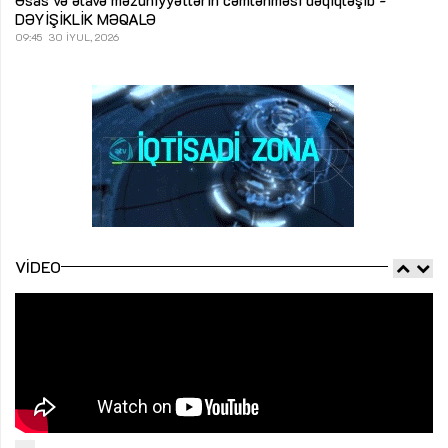
DƏYİŞİKLİK
MƏQALƏ
09:45
30 İYUL, 2026
VIDEO