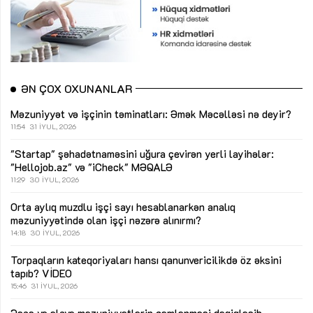
ƏN ÇOX OXUNANLAR
Məzuniyyət və işçinin təminatları: Əmək Məcəlləsi nə deyir?
11:54
31 İYUL, 2026
"Startap" şəhadətnaməsini uğura çevirən yerli layihələr:
"Hellojob.az" və "iCheck"
MƏQALƏ
11:29
30 İYUL, 2026
Orta aylıq muzdlu işçi sayı hesablanarkən analıq
məzuniyyətində olan işçi nəzərə alınırmı?
14:18
30 İYUL, 2026
Torpaqların kateqoriyaları hansı qanunvericilikdə öz əksini
tapıb?
VİDEO
15:46
31 İYUL, 2026
Əsas və əlavə məzuniyyətlərin cəmlənməsi dəqiqləşib -