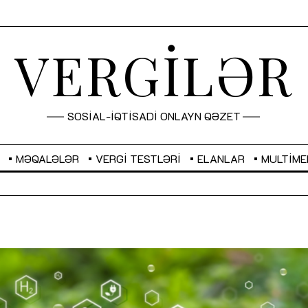
VERGİLƏR
SOSİAL-İQTİSADİ ONLAYN QƏZET
MƏQALƏLƏR
VERGI TESTLƏRI
ELANLAR
MULTIME
GBP
2,2873
RUB
2,0816
Sahibkarlıq fəaliyyəti üçün inklüziv
“Düzgün kommunikasiyanın
imkanlar yaradan vergi təşviqləri
real iş və sistemli fəaliyyə
MƏQALƏ
MÜSAHİBƏ