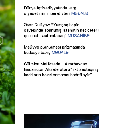
ericiliyinə
Dünya iqtisadiyyatında vergi
Nicat İmanov: "
ühitinin
siyasətinin imperativləri
MƏQALƏ
dəyişikliklər s
edir"
yaxşılaşdırılma
MÜSAHİBƏ
Əvəz Quliyev: “Yumşaq keçid
sayəsində aparılmış islahatın nəticələri
miz daha
qorunub saxlanılacaq”
MÜSAHİBƏ
Aytən Kərimov
, çevik və
inklüziv iş müh
dırmaqdır”
öyrənən komand
Maliyyə planlaması prizmasında
MÜSAHİBƏ
büdcəyə baxış
MƏQALƏ
tərəfdaşlığı
Azərbaycanda d
Gülminə Məlikzadə: “Azərbaycan
n ilk pilot
çərçivəsində hə
Bacarıqlar Akseleratoru” ixtisaslaşmış
layihə
VİDEO
kadrların hazırlanmasını hədəfləyir”
qaviləsi”
Aydın Hüseynov
renliyini
Azərbaycanın iq
andır”
təmin edən əsa
MÜSAHİBƏ