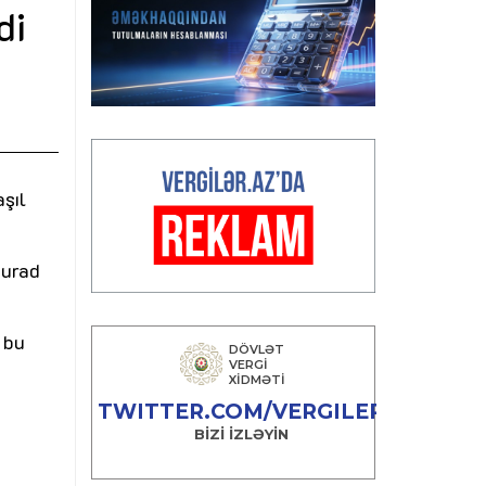
di
şıl
Murad
 bu