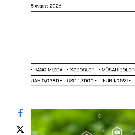
8 avqust 2026
HAQQIMIZDA
XƏBƏRLƏR
MÜSAHIBƏLƏR
EL
0,6489
UAH
0,0380
USD
1,7000
EUR
1,9591