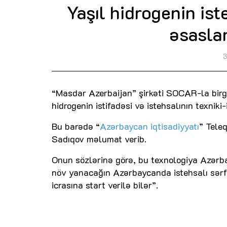
Yaşıl hidrogenin iste
əsasla
3
“Masdar Azerbaijan” şirkəti SOCAR-la birgə
hidrogenin istifadəsi və istehsalının texniki
Bu barədə “
Azərbaycan iqtisadiyyatı
” Tele
Sadıqov məlumat verib.
Onun sözlərinə görə, bu texnologiya Azərba
növ yanacağın Azərbaycanda istehsalı sərf
icrasına start verilə bilər”.