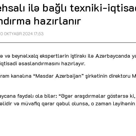
hsalı ilə bağlı texniki-iqtisa
ndırma hazırlanır
0 OKTYABR 2024 17:53
 və beynəlxalq ekspertlərin iştirakı ilə Azərbaycanda ya
-iqtisadi əsaslandırmasını hazırlayır.
qram kanalına “Masdar Azerbaijan” şirkətinin direktoru 
ycana faydalı ola bilər: “Əgər araşdırmalar göstərsə ki,
əlidir və müvafiq qərar qəbul olunsa, o zaman layihənin