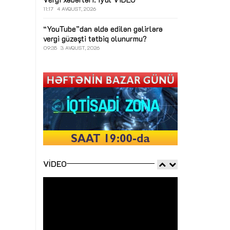
11:17
4 AVQUST, 2026
“YouTube”dan əldə edilən gəlirlərə
vergi güzəşti tətbiq olunurmu?
09:35
3 AVQUST, 2026
VIDEO