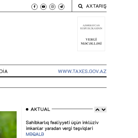
AXTARIŞ
DIA
WWW.TAXES.GOV.AZ
AKTUAL
 arxasında
Sahibkarlıq fəaliyyəti üçün inklüziv
“Düzgün kommun
t dayanır”
imkanlar yaradan vergi təşviqləri
real iş və siste
MƏQALƏ
MÜSAHİBƏ