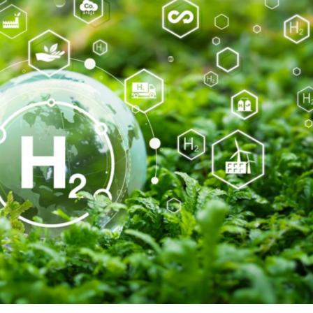
Dünya iqtisadiyyatında vergi
Nicat İmanov: "Vergi qanunv
siyasətinin imperativləri
MƏQALƏ
dəyişikliklər sahibkarlıq m
yaxşılaşdırılmasına xidmət 
MÜSAHİBƏ
Əvəz Quliyev: “Yumşaq keçid
sayəsində aparılmış islahatın nəticələri
qorunub saxlanılacaq”
MÜSAHİBƏ
Aytən Kərimova: “Məqsədi
inklüziv iş mühiti yaratmaq
öyrənən komanda formalaş
Maliyyə planlaması prizmasında
MÜSAHİBƏ
büdcəyə baxış
MƏQALƏ
Azərbaycanda dövlət-özəl 
Gülminə Məlikzadə: “Azərbaycan
çərçivəsində həyata keçirilə
Bacarıqlar Akseleratoru” ixtisaslaşmış
layihə
VİDEO
kadrların hazırlanmasını hədəfləyir”
Aydın Hüseynov: “Əsrin mü
Azərbaycanın iqtisadi suve
təmin edən əsas dayaqlard
MÜSAHİBƏ