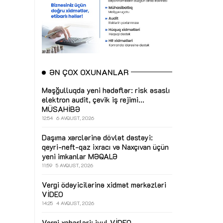
ƏN ÇOX OXUNANLAR
Məşğulluqda yeni hədəflər: risk əsaslı
elektron audit, çevik iş rejimi...
MÜSAHİBƏ
12:54
6 AVQUST, 2026
Daşıma xərclərinə dövlət dəstəyi:
qeyri-neft-qaz ixracı və Naxçıvan üçün
yeni imkanlar
MƏQALƏ
11:59
5 AVQUST, 2026
Vergi ödəyicilərinə xidmət mərkəzləri
VİDEO
14:25
4 AVQUST, 2026
Vergi xəbərləri: iyul
VİDEO