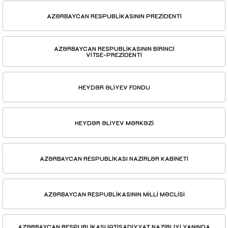
AZƏRBAYCAN RESPUBLİKASININ PREZİDENTİ
AZƏRBAYCAN RESPUBLİKASININ BİRİNCİ
VİTSE-PREZİDENTİ
HEYDƏR ƏLİYEV FONDU
HEYDƏR ƏLİYEV MƏRKƏZİ
AZƏRBAYCAN RESPUBLİKASI NAZİRLƏR KABİNETİ
AZƏRBAYCAN RESPUBLİKASININ MİLLİ MƏCLİSİ
AZƏRBAYCAN RESPUBLİKASI İQTİSADİYYAT NAZİRLİYİ YANINDA