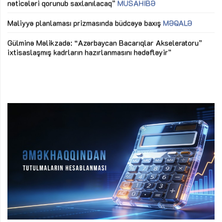
nəticələri qorunub saxlanılacaq”
MÜSAHİBƏ
Ay
ya
M
Maliyyə planlaması prizmasında büdcəyə baxış
MƏQALƏ
Az
Gülminə Məlikzadə: “Azərbaycan Bacarıqlar Akseleratoru”
ke
ixtisaslaşmış kadrların hazırlanmasını hədəfləyir”
Ay
su