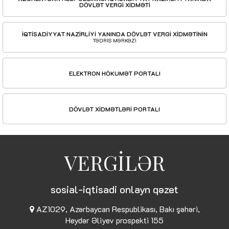
DÖVLƏT VERGİ XİDMƏTİ
İQTİSADİYYAT NAZİRLİYİ YANINDA DÖVLƏT VERGİ XİDMƏTİNİN
TƏDRİS MƏRKƏZİ
ELEKTRON HÖKUMƏT PORTALI
DÖVLƏT XİDMƏTLƏRİ PORTALI
VERGİLƏR
sosial-iqtisadi onlayn qəzet
AZ1029, Azərbaycan Respublikası, Bakı şəhəri,
Heydər Əliyev prospekti 155