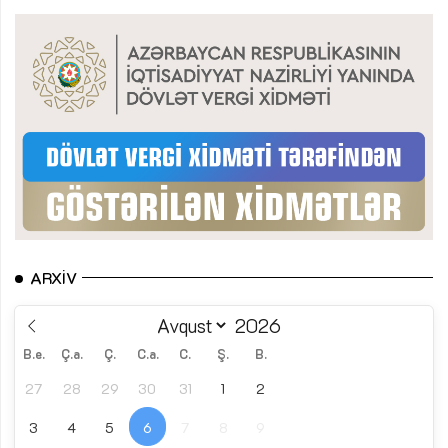
ARXIV
B.e.
Ç.a.
Ç.
C.a.
C.
Ş.
B.
27
28
29
30
31
1
2
3
4
5
6
7
8
9