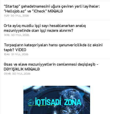
"Startap" şəhadətnaməsini uğura çevirən yerli layihələr:
"Hellojob.az" və "iCheck"
MƏQALƏ
11:29
30 İYUL, 2026
Orta aylıq muzdlu işçi sayı hesablanarkən analıq
məzuniyyətində olan işçi nəzərə alınırmı?
14:18
30 İYUL, 2026
Torpaqların kateqoriyaları hansı qanunvericilikdə öz əksini
tapıb?
VİDEO
15:46
31 İYUL, 2026
Əsas və əlavə məzuniyyətlərin cəmlənməsi dəqiqləşib -
DƏYİŞİKLİK
MƏQALƏ
09:45
30 İYUL, 2026