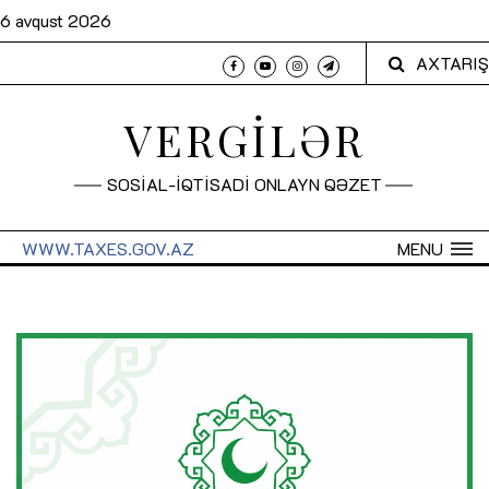
6 avqust 2026
AXTARIŞ
VERGİLƏR
SOSİAL-İQTİSADİ ONLAYN QƏZET
WWW.TAXES.GOV.AZ
MENU