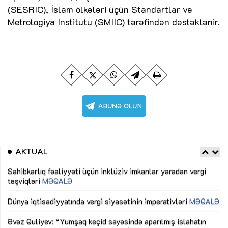
(SESRIC), İslam ölkələri üçün Standartlar və
Metrologiya İnstitutu (SMIIC) tərəfindən dəstəklənir.
AKTUAL
Sahibkarlıq fəaliyyəti üçün inklüziv imkanlar yaradan vergi
“D
təşviqləri
MƏQALƏ
fə
lıq
Dünya iqtisadiyyatında vergi siyasətinin imperativləri
MƏQALƏ
Ni
mü
Əvəz Quliyev: “Yumşaq keçid sayəsində aparılmış islahatın