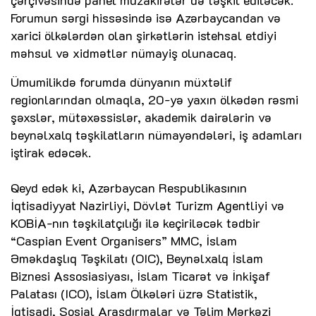
çərçivəsində panel müzakirələr də təşkil ediləcək.
Forumun sərgi hissəsində isə Azərbaycandan və
xarici ölkələrdən olan şirkətlərin istehsal etdiyi
məhsul və xidmətlər nümayiş olunacaq.
Ümumilikdə forumda dünyanın müxtəlif
regionlarından olmaqla, 20-yə yaxın ölkədən rəsmi
şəxslər, mütəxəssislər, akademik dairələrin və
beynəlxalq təşkilatların nümayəndələri, iş adamları
iştirak edəcək.
Qeyd edək ki, Azərbaycan Respublikasının
İqtisadiyyat Nazirliyi, Dövlət Turizm Agentliyi və
KOBİA-nın təşkilatçılığı ilə keçiriləcək tədbir
“Caspian Event Organisers” MMC, İslam
Əməkdaşlıq Təşkilatı (OIC), Beynəlxalq İslam
Biznesi Assosiasiyası, İslam Ticarət və İnkişaf
Palatası (ICO), İslam Ölkələri üzrə Statistik,
İqtisadi, Sosial Araşdırmalar və Təlim Mərkəzi