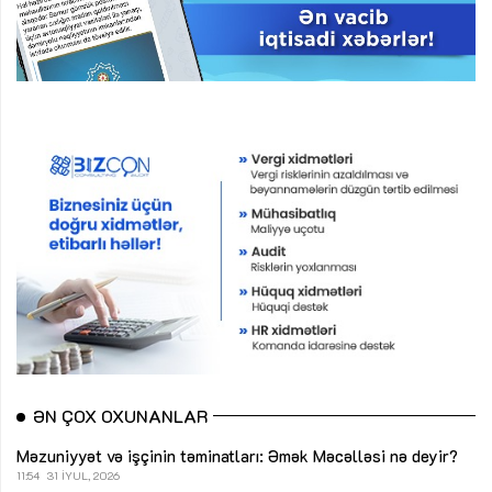
ƏN ÇOX OXUNANLAR
Məzuniyyət və işçinin təminatları: Əmək Məcəlləsi nə deyir?
11:54
31 İYUL, 2026