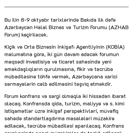
Bu ilin 8-9 oktyabr tarixlərində Bakıda ilk dəfə
Azərbaycan Halal Biznes və Turizm Forumu (AZHAB
Forum) keçiriləcək.
Kiçik və Orta Biznesin İnkişafı Agentliyinin (KOBİA)
məlumatına görə, iki gün davam edəcək forumun
məqsədi investisiya və ticarət sahəsində yeni
əməkdaşlıqların qurulmasına, fikir və təcrübə
mübadiləsinə töhfə vermək, Azərbaycana xarici
sərmayələrin cəlb edilməsini təşviq etməkdir.
Forum konfrans və sərgi olmaqla iki hissədən ibarət
olacaq. Konfransda qida, turizm, maliyyə və s. kimi
istiqamətlər üzrə inkişaf perspektivləri, müvafiq
sahədə standartlaşdırma məsələləri müzakirə
ediləcək, təcrübə mübadiləsi aparılacaq. Konfrans