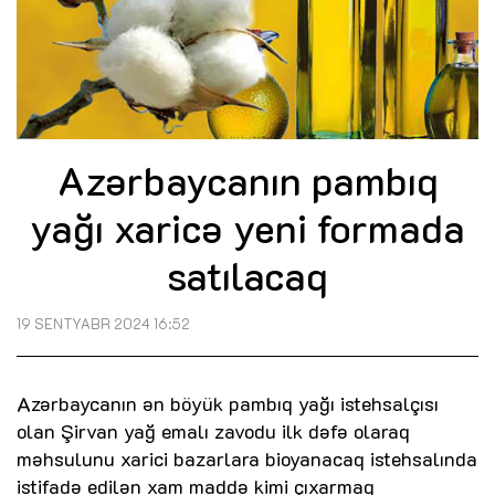
Azərbaycanın pambıq
yağı xaricə yeni formada
satılacaq
19 SENTYABR 2024 16:52
Azərbaycanın ən böyük pambıq yağı istehsalçısı
olan Şirvan yağ emalı zavodu ilk dəfə olaraq
məhsulunu xarici bazarlara bioyanacaq istehsalında
istifadə edilən xam maddə kimi çıxarmaq