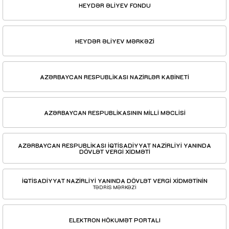
HEYDƏR ƏLİYEV FONDU
HEYDƏR ƏLİYEV MƏRKƏZİ
AZƏRBAYCAN RESPUBLİKASI NAZİRLƏR KABİNETİ
AZƏRBAYCAN RESPUBLİKASININ MİLLİ MƏCLİSİ
AZƏRBAYCAN RESPUBLİKASI İQTİSADİYYAT NAZİRLİYİ YANINDA
DÖVLƏT VERGİ XİDMƏTİ
İQTİSADİYYAT NAZİRLİYİ YANINDA DÖVLƏT VERGİ XİDMƏTİNİN
TƏDRİS MƏRKƏZİ
ELEKTRON HÖKUMƏT PORTALI