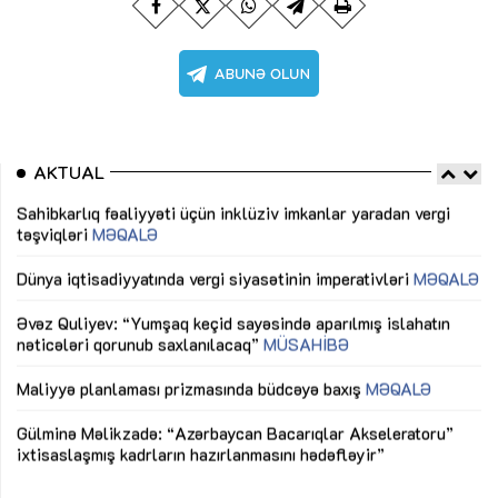
AKTUAL
Sahibkarlıq fəaliyyəti üçün inklüziv imkanlar yaradan vergi
“D
təşviqləri
MƏQALƏ
fə
lıq
Dünya iqtisadiyyatında vergi siyasətinin imperativləri
MƏQALƏ
Ni
mü
Əvəz Quliyev: “Yumşaq keçid sayəsində aparılmış islahatın
nəticələri qorunub saxlanılacaq”
MÜSAHİBƏ
Ay
ya
M
Maliyyə planlaması prizmasında büdcəyə baxış
MƏQALƏ
Az
Gülminə Məlikzadə: “Azərbaycan Bacarıqlar Akseleratoru”
ke
ixtisaslaşmış kadrların hazırlanmasını hədəfləyir”
Ay