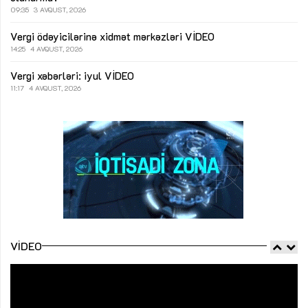
09:35
3 AVQUST, 2026
Vergi ödəyicilərinə xidmət mərkəzləri
VİDEO
14:25
4 AVQUST, 2026
Vergi xəbərləri: iyul
VİDEO
11:17
4 AVQUST, 2026
VIDEO