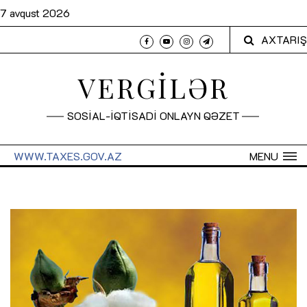
7 avqust 2026
AXTARIŞ
VERGİLƏR
SOSİAL-İQTİSADİ ONLAYN QƏZET
WWW.TAXES.GOV.AZ
MENU