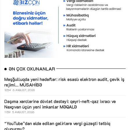
ƏN ÇOX OXUNANLAR
Məşğulluqda yeni hədəflər: risk əsaslı elektron audit, çevik iş
rejimi...
MÜSAHİBƏ
12:54
6 AVQUST, 2026
Daşıma xərclərinə dövlət dəstəyi: qeyri-neft-qaz ixracı və
Naxçıvan üçün yeni imkanlar
MƏQALƏ
11:59
5 AVQUST, 2026
“YouTube”dan əldə edilən gəlirlərə vergi güzəşti tətbiq
olunurmu?