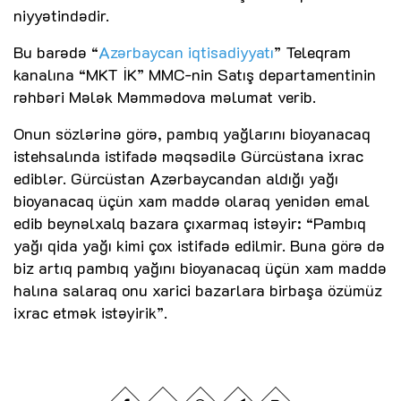
niyyətindədir.
Bu barədə “
Azərbaycan iqtisadiyyatı
” Teleqram
kanalına “MKT İK” MMC-nin Satış departamentinin
rəhbəri Mələk Məmmədova məlumat verib.
Onun sözlərinə görə, pambıq yağlarını bioyanacaq
istehsalında istifadə məqsədilə Gürcüstana ixrac
ediblər. Gürcüstan Azərbaycandan aldığı yağı
bioyanacaq üçün xam maddə olaraq yenidən emal
edib beynəlxalq bazara çıxarmaq istəyir: “Pambıq
yağı qida yağı kimi çox istifadə edilmir. Buna görə də
biz artıq pambıq yağını bioyanacaq üçün xam maddə
halına salaraq onu xarici bazarlara birbaşa özümüz
ixrac etmək istəyirik”.