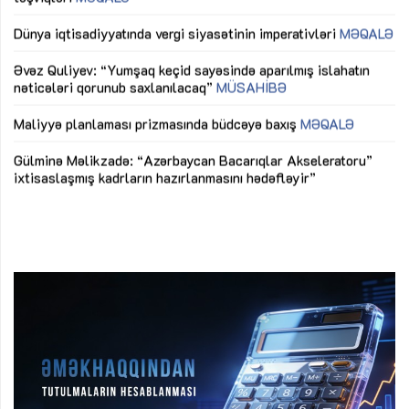
lıq
Dünya iqtisadiyyatında vergi siyasətinin imperativləri
MƏQALƏ
Ni
mü
Əvəz Quliyev: “Yumşaq keçid sayəsində aparılmış islahatın
nəticələri qorunub saxlanılacaq”
MÜSAHİBƏ
Ay
ya
M
Maliyyə planlaması prizmasında büdcəyə baxış
MƏQALƏ
Az
Gülminə Məlikzadə: “Azərbaycan Bacarıqlar Akseleratoru”
ke
ixtisaslaşmış kadrların hazırlanmasını hədəfləyir”
Ay
su