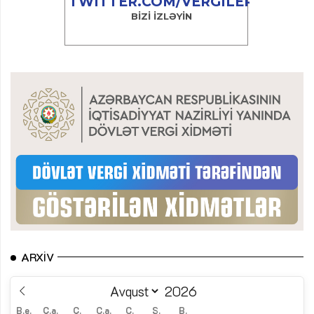
ARXIV
B.e.
Ç.a.
Ç.
C.a.
C.
Ş.
B.