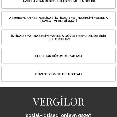
AZƏRBAYCAN RESPUBLİKASININ MİLLİ MƏCLİSİ
AZƏRBAYCAN RESPUBLİKASI İQTİSADİYYAT NAZİRLİYİ YANINDA
DÖVLƏT VERGİ XİDMƏTİ
İQTİSADİYYAT NAZİRLİYİ YANINDA DÖVLƏT VERGİ XİDMƏTİNİN
TƏDRİS MƏRKƏZİ
ELEKTRON HÖKUMƏT PORTALI
DÖVLƏT XİDMƏTLƏRİ PORTALI
VERGİLƏR
sosial-iqtisadi onlayn qəzet