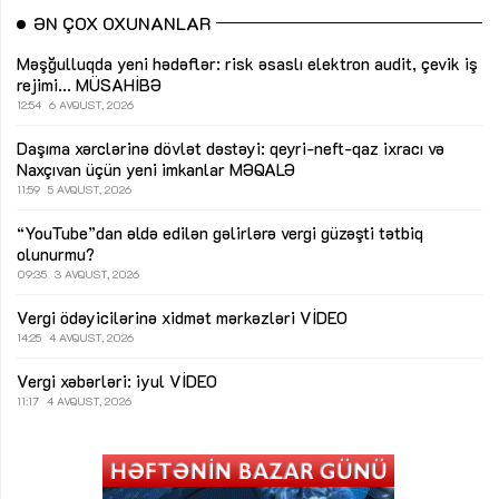
ƏN ÇOX OXUNANLAR
Məşğulluqda yeni hədəflər: risk əsaslı elektron audit, çevik iş
rejimi...
MÜSAHİBƏ
12:54
6 AVQUST, 2026
Daşıma xərclərinə dövlət dəstəyi: qeyri-neft-qaz ixracı və
Naxçıvan üçün yeni imkanlar
MƏQALƏ
11:59
5 AVQUST, 2026
“YouTube”dan əldə edilən gəlirlərə vergi güzəşti tətbiq
olunurmu?
09:35
3 AVQUST, 2026
Vergi ödəyicilərinə xidmət mərkəzləri
VİDEO
14:25
4 AVQUST, 2026
Vergi xəbərləri: iyul
VİDEO
11:17
4 AVQUST, 2026