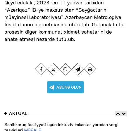
Qeyd edək ki, 2024-cü il 1 yanvar tarixdən
“Azəriqaz” İB-yə məxsus olan “Sayğacların
müayinəsi laboratoriyası” Azərbaycan Metrologiya
İnstitutunun idarəetməsinə ötürülüb. Gələcəkdə bu
prosesin digər kommunal xidmət sahələrini də
əhatə etməsi nəzərdə tutulub.
AKTUAL
Sahibkarlıq fəaliyyəti üçün inklüziv imkanlar yaradan vergi
“D
təşviqləri
MƏQALƏ
fə