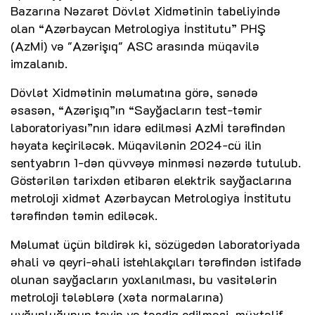
Bazarına Nəzarət Dövlət Xidmətinin tabeliyində
olan “Azərbaycan Metrologiya İnstitutu” PHŞ
(AzMİ) və "Azərişıq" ASC arasında müqavilə
imzalanıb.
Dövlət Xidmətinin məlumatına görə, sənədə
əsasən, “Azərişıq”ın “Sayğacların test-təmir
laboratoriyası”nın idarə edilməsi AzMİ tərəfindən
həyata keçiriləcək. Müqavilənin 2024-cü ilin
sentyabrın 1-dən qüvvəyə minməsi nəzərdə tutulub.
Göstərilən tarixdən etibarən elektrik sayğaclarına
metroloji xidmət Azərbaycan Metrologiya İnstitutu
tərəfindən təmin ediləcək.
Məlumat üçün bildirək ki, sözügedən laboratoriyada
əhali və qeyri-əhali istehlakçıları tərəfindən istifadə
olunan sayğacların yoxlanılması, bu vasitələrin
metroloji tələblərə (xəta normalarına)
uyğunluğunun təyin və təsdiq edilməsi, müxtəlif