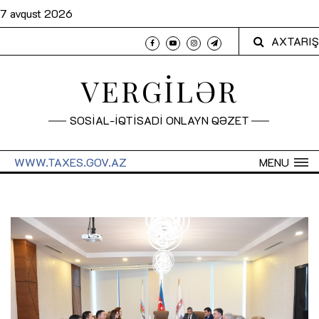
7 avqust 2026
AXTARIŞ
VERGİLƏR
SOSİAL-İQTİSADİ ONLAYN QƏZET
WWW.TAXES.GOV.AZ
MENU