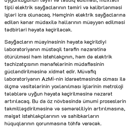
tipli elektrik sayğaclarının təmiri və kalibrlənməsi
işləri icra olunacaq. Həmçinin elektrik sayğaclarına
edilən kənar müdaxilə hallarının müəyyən edilməsi
tədbirləri həyata keçiriləcək.
Sayğacların müayinəsinin həyata keçirildiyi
laboratoriyanın müstəqil tərəfin nəzarətinə
ötürülməsi həm istehlakçının, həm də elektrik
təchizatçısının mənafelərinin müdafiəsinin
gücləndirilməsinə xidmət edir. Müvafiq
laboratoriyanın AzMİ-nin idarəetməsində olması ilə
ölçmə vasitələrinin yoxlanılması işlərinin metroloji
tələblərə uyğun həyata keçirilməsinə nəzarət
artırılacaq. Bu da öz növbəsində ümumi proseslərin
təkmilləşdirilməsinə və səmərəliliyin artırılmasına,
məişət istehlakçılarının və sahibkarların
hüquqlarının qorunmasına töhfə verəcək.