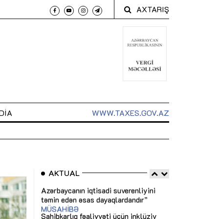
AXTARIŞ
DIA
WWW.TAXES.GOV.AZ
AKTUAL
 arxasında
Sahibkarlıq fəaliyyəti üçün inklüziv
“Düzgün kommun
t dayanır”
imkanlar yaradan vergi təşviqləri
real iş və siste
MƏQALƏ
MÜSAHİBƏ