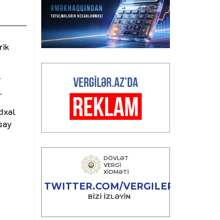
rik
r
.
idxal
 say