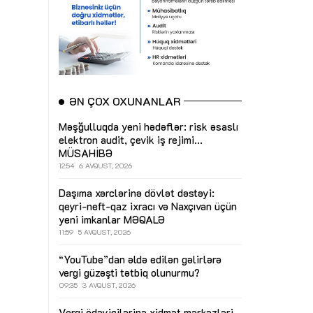
ƏN ÇOX OXUNANLAR
Məşğulluqda yeni hədəflər: risk əsaslı
elektron audit, çevik iş rejimi...
MÜSAHİBƏ
12:54
6 AVQUST, 2026
Daşıma xərclərinə dövlət dəstəyi:
qeyri-neft-qaz ixracı və Naxçıvan üçün
yeni imkanlar
MƏQALƏ
11:59
5 AVQUST, 2026
“YouTube”dan əldə edilən gəlirlərə
vergi güzəşti tətbiq olunurmu?
09:35
3 AVQUST, 2026
Vergi ödəyicilərinə xidmət mərkəzləri