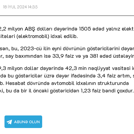
18 İYUL 2024 14:35
62,2 milyon ABŞ dolları dəyərində 1505 ədəd yalnız elekt
ələri (elektromobil) idxal edilib.
n, bu, 2023-cü ilin eyni dövrünün göstəricilərini dəyə
ar, say baxımından isə 33,9 faiz və ya 381 ədəd üstələyir
9,3 milyon dollar dəyərində 42,3 min nəqliyyat vasitəsi 
tdə bu göstəricilər üzrə dəyər ifadəsində 3,4 faiz artım,
ıb. Hesabat dövründə avtomobil idxalının strukturunda
ki, bu da bir il öncəki göstəricidən 1,23 faiz bəndi çoxdur.