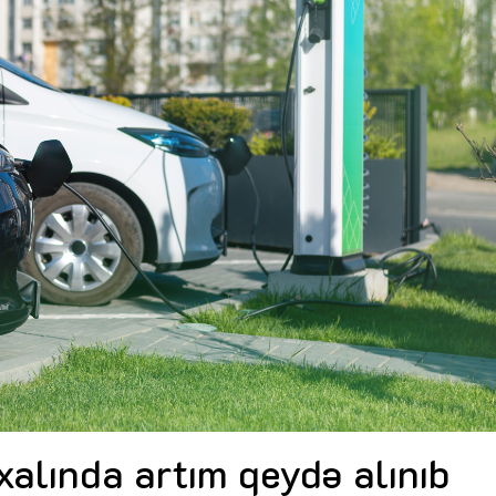
Dünya iqtisadiyyatında vergi
Nicat İmanov: "Vergi qanunv
siyasətinin imperativləri
MƏQALƏ
dəyişikliklər sahibkarlıq m
yaxşılaşdırılmasına xidmət 
MÜSAHİBƏ
Əvəz Quliyev: “Yumşaq keçid
sayəsində aparılmış islahatın nəticələri
qorunub saxlanılacaq”
MÜSAHİBƏ
Aytən Kərimova: “Məqsədi
inklüziv iş mühiti yaratmaq
öyrənən komanda formalaş
Maliyyə planlaması prizmasında
MÜSAHİBƏ
büdcəyə baxış
MƏQALƏ
Azərbaycanda dövlət-özəl 
Gülminə Məlikzadə: “Azərbaycan
çərçivəsində həyata keçirilə
Bacarıqlar Akseleratoru” ixtisaslaşmış
layihə
VİDEO
kadrların hazırlanmasını hədəfləyir”
Aydın Hüseynov: “Əsrin mü
Azərbaycanın iqtisadi suve
təmin edən əsas dayaqlard
MÜSAHİBƏ
xalında artım qeydə alınıb