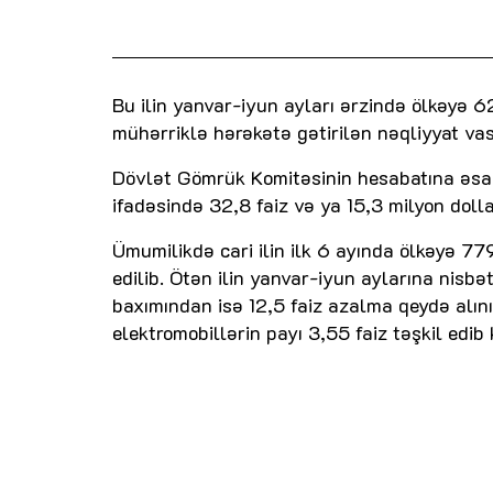
Bu ilin yanvar-iyun ayları ərzində ölkəyə 
mühərriklə hərəkətə gətirilən nəqliyyat vasit
Dövlət Gömrük Komitəsinin hesabatına əsasə
ifadəsində 32,8 faiz və ya 15,3 milyon doll
Ümumilikdə cari ilin ilk 6 ayında ölkəyə 77
edilib. Ötən ilin yanvar-iyun aylarına nisbə
baxımından isə 12,5 faiz azalma qeydə alın
elektromobillərin payı 3,55 faiz təşkil edib 