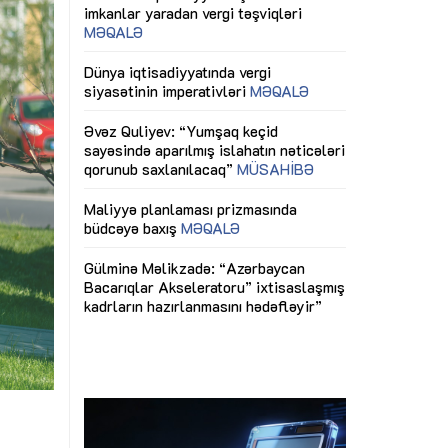
ericiliyinə
Dünya iqtisadiyyatında vergi
Nicat İmanov: "
ühitinin
siyasətinin imperativləri
MƏQALƏ
dəyişikliklər s
edir"
yaxşılaşdırılma
MÜSAHİBƏ
Əvəz Quliyev: “Yumşaq keçid
sayəsində aparılmış islahatın nəticələri
miz daha
qorunub saxlanılacaq”
MÜSAHİBƏ
Aytən Kərimov
, çevik və
inklüziv iş müh
dırmaqdır”
öyrənən komand
Maliyyə planlaması prizmasında
MÜSAHİBƏ
büdcəyə baxış
MƏQALƏ
tərəfdaşlığı
Azərbaycanda d
Gülminə Məlikzadə: “Azərbaycan
n ilk pilot
çərçivəsində hə
Bacarıqlar Akseleratoru” ixtisaslaşmış
layihə
VİDEO
kadrların hazırlanmasını hədəfləyir”
qaviləsi”
Aydın Hüseynov
renliyini
Azərbaycanın iq
andır”
təmin edən əsa
MÜSAHİBƏ