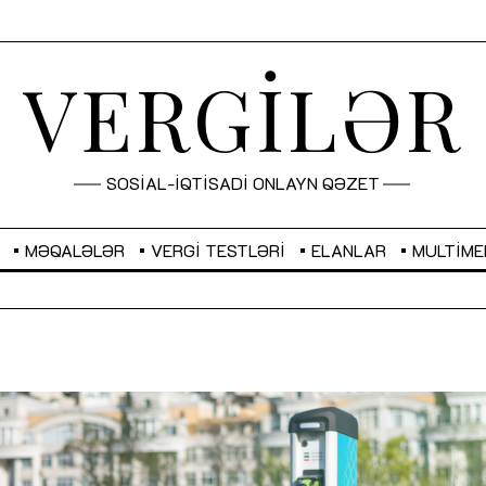
VERGİLƏR
SOSİAL-İQTİSADİ ONLAYN QƏZET
MƏQALƏLƏR
VERGI TESTLƏRI
ELANLAR
MULTIME
GBP
2,2873
RUB
2,0816
Sahibkarlıq fəaliyyəti üçün inklüziv
“Düzgün kommunikasiyanın
imkanlar yaradan vergi təşviqləri
real iş və sistemli fəaliyyə
MƏQALƏ
MÜSAHİBƏ