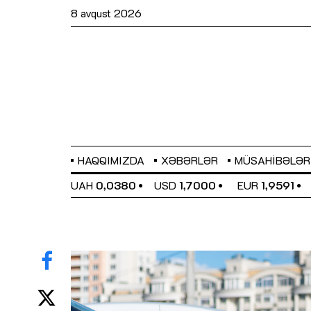
8 avqust 2026
HAQQIMIZDA
XƏBƏRLƏR
MÜSAHIBƏLƏR
EL
0,6489
UAH
0,0380
USD
1,7000
EUR
1,9591