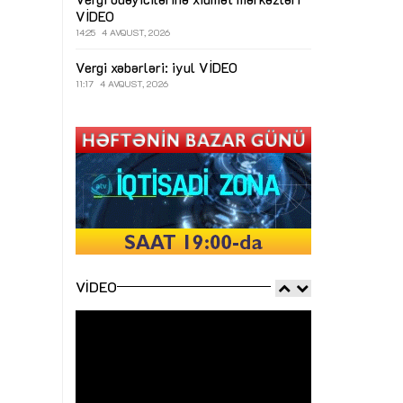
VİDEO
14:25
4 AVQUST, 2026
Vergi xəbərləri: iyul
VİDEO
11:17
4 AVQUST, 2026
VIDEO