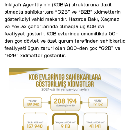
İnkişafı Agentliyinin (KOBİA) strukturuna daxil
olmaqla sahibkarlara “G2B” və “B2B” xidmətlərin
göstərildiyi vahid məkandır. Hazırda Bakı, Xaçmaz
və Yevlax şəhərlərində olmaqla üç KOB evi
fəaliyyət göstərir. KOB evlərində ümumilikdə 50-
dən çox dövlət və özəl qurum tərəfindən sahibkarlıq
fəaliyyəti üçün zəruri olan 300-dən çox “G2B” və
“B2B” xidmətlər göstərilir.