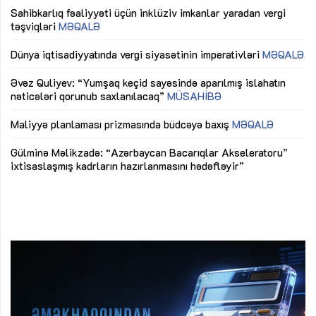
Sahibkarlıq fəaliyyəti üçün inklüziv imkanlar yaradan vergi
“D
təşviqləri
MƏQALƏ
fə
lıq
Dünya iqtisadiyyatında vergi siyasətinin imperativləri
MƏQALƏ
Ni
mü
Əvəz Quliyev: “Yumşaq keçid sayəsində aparılmış islahatın
nəticələri qorunub saxlanılacaq”
MÜSAHİBƏ
Ay
ya
M
Maliyyə planlaması prizmasında büdcəyə baxış
MƏQALƏ
Az
Gülminə Məlikzadə: “Azərbaycan Bacarıqlar Akseleratoru”
ke
ixtisaslaşmış kadrların hazırlanmasını hədəfləyir”
Ay
su