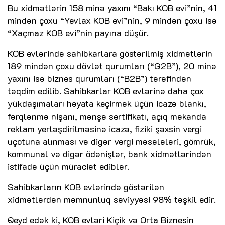
Bu xidmətlərin 158 minə yaxını “Bakı KOB evi”nin, 41
mindən çoxu “Yevlax KOB evi”nin, 9 mindən çoxu isə
“Xaçmaz KOB evi”nin payına düşür.
KOB evlərində sahibkarlara göstərilmiş xidmətlərin
189 mindən çoxu dövlət qurumları (“G2B”), 20 minə
yaxını isə biznes qurumları (“B2B”) tərəfindən
təqdim edilib. Sahibkarlar KOB evlərinə daha çox
yükdaşımaları həyata keçirmək üçün icazə blankı,
fərqlənmə nişanı, mənşə sertifikatı, açıq məkanda
reklam yerləşdirilməsinə icazə, fiziki şəxsin vergi
uçotuna alınması və digər vergi məsələləri, gömrük,
kommunal və digər ödənişlər, bank xidmətlərindən
istifadə üçün müraciət ediblər.
Sahibkarların KOB evlərində göstərilən
xidmətlərdən məmnunluq səviyyəsi 98% təşkil edir.
Qeyd edək ki, KOB evləri Kiçik və Orta Biznesin