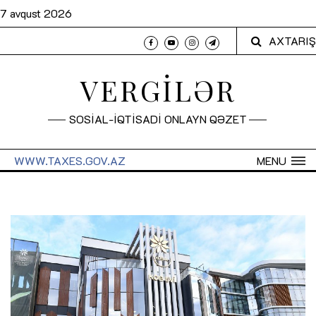
7 avqust 2026
AXTARIŞ
VERGİLƏR
SOSİAL-İQTİSADİ ONLAYN QƏZET
WWW.TAXES.GOV.AZ
MENU