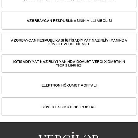
AZƏRBAYCAN RESPUBLİKASININ MİLLİ MƏCLİSİ
AZƏRBAYCAN RESPUBLİKASI İQTİSADİYYAT NAZİRLİYİ YANINDA
DÖVLƏT VERGİ XİDMƏTİ
İQTİSADİYYAT NAZİRLİYİ YANINDA DÖVLƏT VERGİ XİDMƏTİNİN
TƏDRİS MƏRKƏZİ
ELEKTRON HÖKUMƏT PORTALI
DÖVLƏT XİDMƏTLƏRİ PORTALI