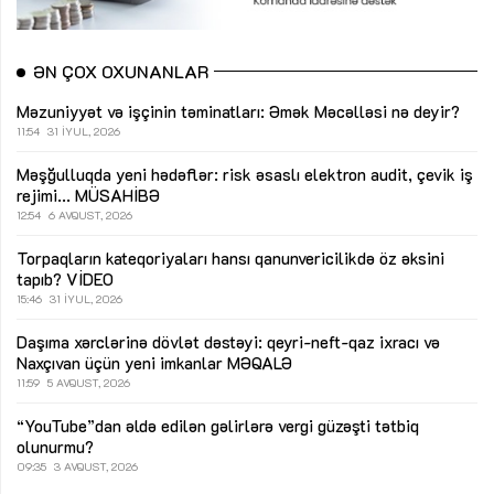
ƏN ÇOX OXUNANLAR
Məzuniyyət və işçinin təminatları: Əmək Məcəlləsi nə deyir?
11:54
31 İYUL, 2026
Məşğulluqda yeni hədəflər: risk əsaslı elektron audit, çevik iş
rejimi...
MÜSAHİBƏ
12:54
6 AVQUST, 2026
Torpaqların kateqoriyaları hansı qanunvericilikdə öz əksini
tapıb?
VİDEO
15:46
31 İYUL, 2026
Daşıma xərclərinə dövlət dəstəyi: qeyri-neft-qaz ixracı və
Naxçıvan üçün yeni imkanlar
MƏQALƏ
11:59
5 AVQUST, 2026
“YouTube”dan əldə edilən gəlirlərə vergi güzəşti tətbiq
olunurmu?
09:35
3 AVQUST, 2026