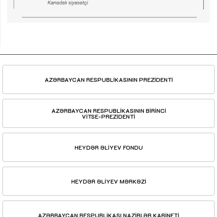
AZƏRBAYCAN RESPUBLİKASININ PREZİDENTİ
AZƏRBAYCAN RESPUBLİKASININ BİRİNCİ
VİTSE-PREZİDENTİ
HEYDƏR ƏLİYEV FONDU
HEYDƏR ƏLİYEV MƏRKƏZİ
AZƏRBAYCAN RESPUBLİKASI NAZİRLƏR KABİNETİ