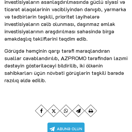
investisiyaların asanlaşdırılmasında güclü siyasi və
ticarət əlaqələrinin vacibliyindən danışıb, yarmarka
və tədbirlərin təşkili, prioritet layihələrə
investisiyaların cəlb olunması, daşınmaz əmlak
investisiyalarının araşdırılması sahəsində birgə
əməkdaşlıq təkliflərini təqdim edib.
Görüşdə həmçinin qarşı tərəfi maraqlandıran
suallar cavablandırılıb, AZPROMO tərəfindən lazımi
dəstəyin göstəriləcəyi bildirilib, iki ölkənin
sahibkarları üçün növbəti görüşlərin təşkili barədə
razılıq əldə edilib.