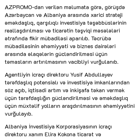
AZPROMO-dan verilən məlumata görə, görüşdə
Azərbaycan və Albaniya arasında xarici strateji
əməkdaşlıq, qarşılıqlı investisiya təşəbbüslərinin
reallaşdırılması və ticarətin təşviqi məsələləri
ətrafında fikir mübadiləsi aparılıb. Təcrübə
mübadiləsinin əhəmiyyəti və biznes dairələri
arasında əlaqələrin gücləndirilməsi üçün
təmasların artırılmasının vacibliyi vurğulanıb.
Agentliyin icraçı direktoru Yusif Abdullayev
tərəfdaşlıq potensialı və investisiya imkanlarından
söz açıb, iqtisadi artım və inkişafa təkan vermək
üçün tərəfdaşlığın gücləndirilməsi və əməkdaşlıq
üçün müxtəlif yolların araşdırılmasının əhəmiyyətini
vurğulayıb.
Albaniya İnvestisiya Korporasiyasının icraçı
direktoru xanım Elira Kokona ticarət və