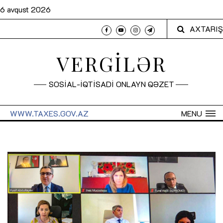
6 avqust 2026
AXTARIŞ
VERGİLƏR
SOSİAL-İQTİSADİ ONLAYN QƏZET
WWW.TAXES.GOV.AZ
MENU