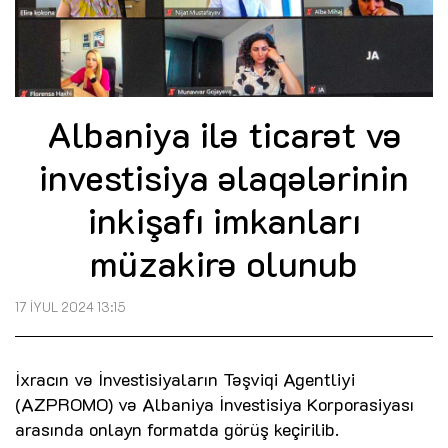
Albaniya ilə ticarət və
investisiya əlaqələrinin
inkişafı imkanları
müzakirə olunub
17 İYUL 2024 13:15
İxracın və İnvestisiyaların Təşviqi Agentliyi
(AZPROMO) və Albaniya İnvestisiya Korporasiyası
arasında onlayn formatda görüş keçirilib.