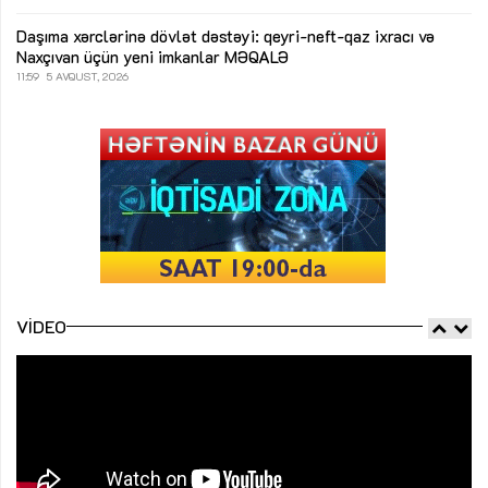
Daşıma xərclərinə dövlət dəstəyi: qeyri-neft-qaz ixracı və
Naxçıvan üçün yeni imkanlar
MƏQALƏ
11:59
5 AVQUST, 2026
VIDEO