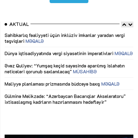
AKTUAL
Sahibkarlıq fəaliyyəti üçün inklüziv imkanlar yaradan vergi
“D
təşviqləri
MƏQALƏ
fə
lıq
Dünya iqtisadiyyatında vergi siyasətinin imperativləri
MƏQALƏ
Ni
mü
Əvəz Quliyev: “Yumşaq keçid sayəsində aparılmış islahatın
nəticələri qorunub saxlanılacaq”
MÜSAHİBƏ
Ay
ya
M
Maliyyə planlaması prizmasında büdcəyə baxış
MƏQALƏ
Az
Gülminə Məlikzadə: “Azərbaycan Bacarıqlar Akseleratoru”
ke
ixtisaslaşmış kadrların hazırlanmasını hədəfləyir”
Ay
su