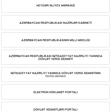
HEYDƏR ƏLİYEV MƏRKƏZİ
AZƏRBAYCAN RESPUBLİKASI NAZİRLƏR KABİNETİ
AZƏRBAYCAN RESPUBLİKASININ MİLLİ MƏCLİSİ
AZƏRBAYCAN RESPUBLİKASI İQTİSADİYYAT NAZİRLİYİ YANINDA
DÖVLƏT VERGİ XİDMƏTİ
İQTİSADİYYAT NAZİRLİYİ YANINDA DÖVLƏT VERGİ XİDMƏTİNİN
TƏDRİS MƏRKƏZİ
ELEKTRON HÖKUMƏT PORTALI
DÖVLƏT XİDMƏTLƏRİ PORTALI