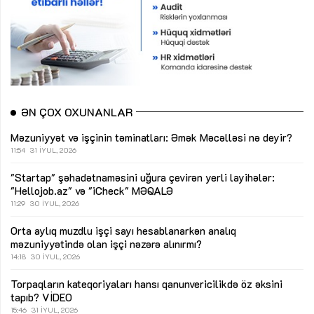
ƏN ÇOX OXUNANLAR
Məzuniyyət və işçinin təminatları: Əmək Məcəlləsi nə deyir?
11:54
31 İYUL, 2026
"Startap" şəhadətnaməsini uğura çevirən yerli layihələr:
"Hellojob.az" və "iCheck"
MƏQALƏ
11:29
30 İYUL, 2026
Orta aylıq muzdlu işçi sayı hesablanarkən analıq
məzuniyyətində olan işçi nəzərə alınırmı?
14:18
30 İYUL, 2026
Torpaqların kateqoriyaları hansı qanunvericilikdə öz əksini
tapıb?
VİDEO
15:46
31 İYUL, 2026