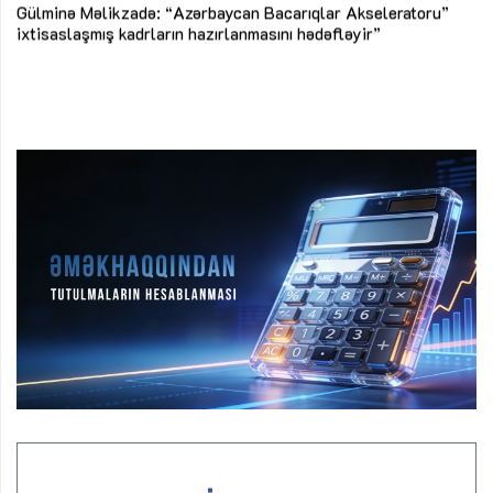
Az
Gülminə Məlikzadə: “Azərbaycan Bacarıqlar Akseleratoru”
ke
ixtisaslaşmış kadrların hazırlanmasını hədəfləyir”
Ay
su