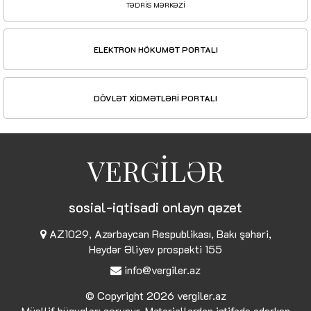
TƏDRİS MƏRKƏZİ
ELEKTRON HÖKUMƏT PORTALI
DÖVLƏT XİDMƏTLƏRİ PORTALI
VERGİLƏR
sosial-iqtisadi onlayn qəzet
AZ1029, Azərbaycan Respublikası, Bakı şəhəri,
Heydər Əliyev prospekti 155
info@vergiler.az
© Copyright 2026
vergiler.az
Müəllif hüquqları qorunur. Materiallardan istifadə edərkən