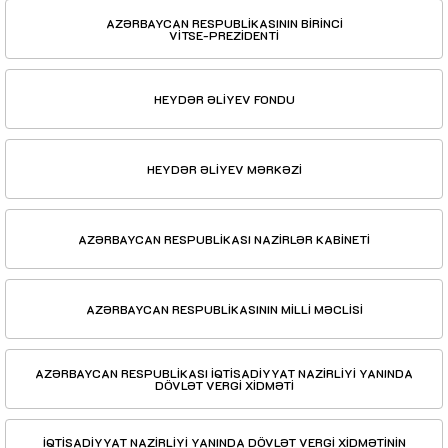
AZƏRBAYCAN RESPUBLİKASININ BİRİNCİ
VİTSE-PREZİDENTİ
HEYDƏR ƏLİYEV FONDU
HEYDƏR ƏLİYEV MƏRKƏZİ
AZƏRBAYCAN RESPUBLİKASI NAZİRLƏR KABİNETİ
AZƏRBAYCAN RESPUBLİKASININ MİLLİ MƏCLİSİ
AZƏRBAYCAN RESPUBLİKASI İQTİSADİYYAT NAZİRLİYİ YANINDA
DÖVLƏT VERGİ XİDMƏTİ
İQTİSADİYYAT NAZİRLİYİ YANINDA DÖVLƏT VERGİ XİDMƏTİNİN