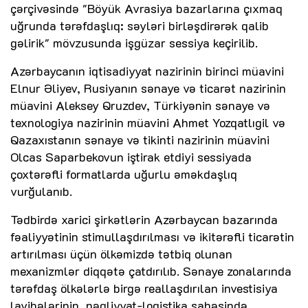
çərçivəsində "Böyük Avrasiya bazarlarına çıxmaq
uğrunda tərəfdaşlıq: səyləri birləşdirərək qalib
gəlirik" mövzusunda işgüzar sessiya keçirilib.
Azərbaycanın iqtisadiyyat nazirinin birinci müavini
Elnur Əliyev, Rusiyanın sənaye və ticarət nazirinin
müavini Aleksey Qruzdev, Türkiyənin sənaye və
texnologiya nazirinin müavini Ahmet Yozqatlıgil və
Qazaxıstanın sənaye və tikinti nazirinin müavini
Olcas Saparbekovun iştirak etdiyi sessiyada
çoxtərəfli formatlarda uğurlu əməkdaşlıq
vurğulanıb.
Tədbirdə xarici şirkətlərin Azərbaycan bazarında
fəaliyyətinin stimullaşdırılması və ikitərəfli ticarətin
artırılması üçün ölkəmizdə tətbiq olunan
mexanizmlər diqqətə çatdırılıb. Sənaye zonalarında
tərəfdaş ölkələrlə birgə reallaşdırılan investisiya
layihələrinin, nəqliyyat-logistika sahəsində