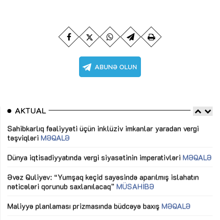
AKTUAL
Sahibkarlıq fəaliyyəti üçün inklüziv imkanlar yaradan vergi
“D
təşviqləri
MƏQALƏ
fə
lıq
Dünya iqtisadiyyatında vergi siyasətinin imperativləri
MƏQALƏ
Ni
mü
Əvəz Quliyev: “Yumşaq keçid sayəsində aparılmış islahatın
nəticələri qorunub saxlanılacaq”
MÜSAHİBƏ
Ay
ya
M
Maliyyə planlaması prizmasında büdcəyə baxış
MƏQALƏ