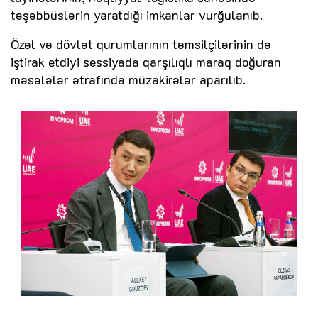
təşəbbüslərin yaratdığı imkanlar vurğulanıb.
Özəl və dövlət qurumlarının təmsilçilərinin də
iştirak etdiyi sessiyada qarşılıqlı maraq doğuran
məsələlər ətrafında müzakirələr aparılıb.