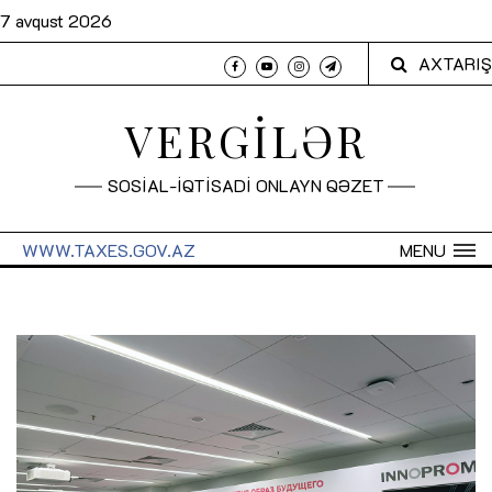
7 avqust 2026
AXTARIŞ
VERGİLƏR
SOSİAL-İQTİSADİ ONLAYN QƏZET
WWW.TAXES.GOV.AZ
MENU