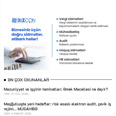
ƏN ÇOX OXUNANLAR
Məzuniyyət və işçinin təminatları: Əmək Məcəlləsi nə deyir?
11:54
31 İYUL, 2026
Məşğulluqda yeni hədəflər: risk əsaslı elektron audit, çevik iş
rejimi...
MÜSAHİBƏ
12:54
6 AVQUST, 2026