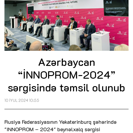
Azərbaycan
“İNNOPROM-2024”
sərgisində təmsil olunub
10 İYUL 2024 10:55
Rusiya Federasiyasının Yekaterinburq şəhərində
"INNOPROM – 2024" beynəlxalq sərgisi