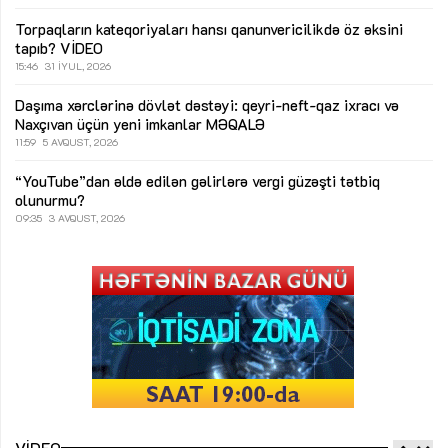
Torpaqların kateqoriyaları hansı qanunvericilikdə öz əksini
tapıb?
VİDEO
15:46
31 İYUL, 2026
Daşıma xərclərinə dövlət dəstəyi: qeyri-neft-qaz ixracı və
Naxçıvan üçün yeni imkanlar
MƏQALƏ
11:59
5 AVQUST, 2026
“YouTube”dan əldə edilən gəlirlərə vergi güzəşti tətbiq
olunurmu?
09:35
3 AVQUST, 2026
VIDEO