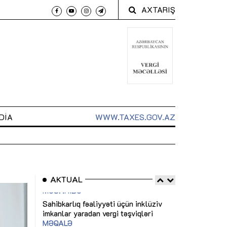
AXTARIŞ
DIA
WWW.TAXES.GOV.AZ
AKTUAL
 arxasında
Sahibkarlıq fəaliyyəti üçün inklüziv
“Düzgün kommun
t dayanır”
imkanlar yaradan vergi təşviqləri
real iş və siste
MƏQALƏ
MÜSAHİBƏ