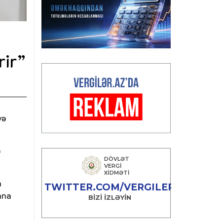
rir”
və
ə
n
ana