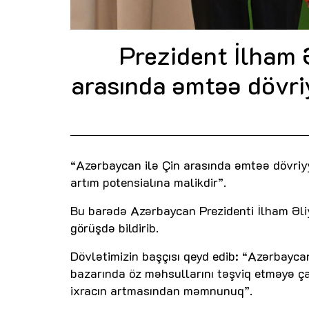
Prezident İlham 
arasında əmtəə dövriy
“Azərbaycan ilə Çin arasında əmtəə dövriyyəs
artım potensialına malikdir”.
Bu barədə Azərbaycan Prezidenti İlham Əli
görüşdə bildirib.
Dövlətimizin başçısı qeyd edib: “Azərbaycan
bazarında öz məhsullarını təşviq etməyə ç
ixracın artmasından məmnunuq”.