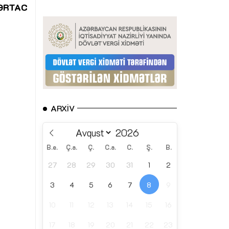
ƏRTAC
ARXIV
B.e.
Ç.a.
Ç.
C.a.
C.
Ş.
B.
27
28
29
30
31
1
2
3
4
5
6
7
8
9
10
11
12
13
14
15
16
17
18
19
20
21
22
23