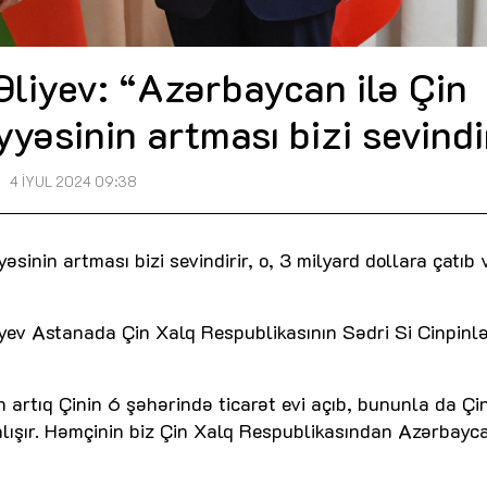
Əliyev: “Azərbaycan ilə Çin
yəsinin artması bizi sevindi
4 İYUL 2024 09:38
inin artması bizi sevindirir, o, 3 milyard dollara çatıb 
yev Astanada Çin Xalq Respublikasının Sədri Si Cinpinl
 artıq Çinin 6 şəhərində ticarət evi açıb, bununla da Çi
alışır. Həmçinin biz Çin Xalq Respublikasından Azərbayc