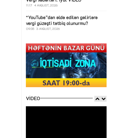
11:17
4 AVQUST, 2026
“YouTube”dan əldə edilən gəlirlərə
vergi güzəşti tətbiq olunurmu?
09:35
3 AVQUST, 2026
VIDEO