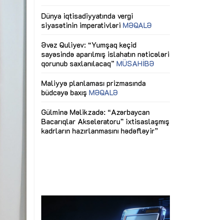
ericiliyinə
Dünya iqtisadiyyatında vergi
Nicat İmanov: "
ühitinin
siyasətinin imperativləri
MƏQALƏ
dəyişikliklər s
edir"
yaxşılaşdırılma
MÜSAHİBƏ
Əvəz Quliyev: “Yumşaq keçid
sayəsində aparılmış islahatın nəticələri
miz daha
qorunub saxlanılacaq”
MÜSAHİBƏ
Aytən Kərimov
, çevik və
inklüziv iş müh
dırmaqdır”
öyrənən komand
Maliyyə planlaması prizmasında
MÜSAHİBƏ
büdcəyə baxış
MƏQALƏ
tərəfdaşlığı
Azərbaycanda d
Gülminə Məlikzadə: “Azərbaycan
n ilk pilot
çərçivəsində hə
Bacarıqlar Akseleratoru” ixtisaslaşmış
layihə
VİDEO
kadrların hazırlanmasını hədəfləyir”
qaviləsi”
Aydın Hüseynov
renliyini
Azərbaycanın iq
andır”
təmin edən əsa
MÜSAHİBƏ