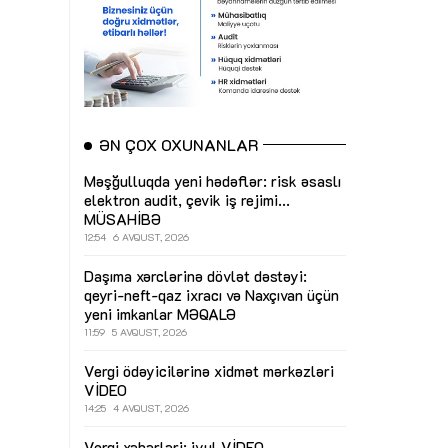
ƏN ÇOX OXUNANLAR
Məşğulluqda yeni hədəflər: risk əsaslı
elektron audit, çevik iş rejimi...
MÜSAHİBƏ
12:54
6 AVQUST, 2026
Daşıma xərclərinə dövlət dəstəyi:
qeyri-neft-qaz ixracı və Naxçıvan üçün
yeni imkanlar
MƏQALƏ
11:59
5 AVQUST, 2026
Vergi ödəyicilərinə xidmət mərkəzləri
VİDEO
14:25
4 AVQUST, 2026
Vergi xəbərləri: iyul
VİDEO