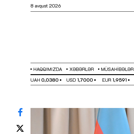
8 avqust 2026
HAQQIMIZDA
XƏBƏRLƏR
MÜSAHIBƏLƏR
EL
0,6489
UAH
0,0380
USD
1,7000
EUR
1,9591