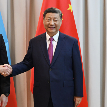
Dünya iqtisadiyyatında vergi
Nicat İmanov: "Vergi qanunv
siyasətinin imperativləri
MƏQALƏ
dəyişikliklər sahibkarlıq m
yaxşılaşdırılmasına xidmət 
MÜSAHİBƏ
Əvəz Quliyev: “Yumşaq keçid
sayəsində aparılmış islahatın nəticələri
qorunub saxlanılacaq”
MÜSAHİBƏ
Aytən Kərimova: “Məqsədi
inklüziv iş mühiti yaratmaq
öyrənən komanda formalaş
Maliyyə planlaması prizmasında
MÜSAHİBƏ
büdcəyə baxış
MƏQALƏ
Azərbaycanda dövlət-özəl 
Gülminə Məlikzadə: “Azərbaycan
çərçivəsində həyata keçirilə
Bacarıqlar Akseleratoru” ixtisaslaşmış
layihə
VİDEO
kadrların hazırlanmasını hədəfləyir”
Aydın Hüseynov: “Əsrin mü
Azərbaycanın iqtisadi suve
təmin edən əsas dayaqlard
MÜSAHİBƏ