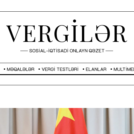
VERGİLƏR
SOSİAL-İQTİSADİ ONLAYN QƏZET
MƏQALƏLƏR
VERGI TESTLƏRI
ELANLAR
MULTIME
GBP
2,2873
RUB
2,0816
Sahibkarlıq fəaliyyəti üçün inklüziv
“Düzgün kommunikasiyanın
imkanlar yaradan vergi təşviqləri
real iş və sistemli fəaliyyə
MƏQALƏ
MÜSAHİBƏ