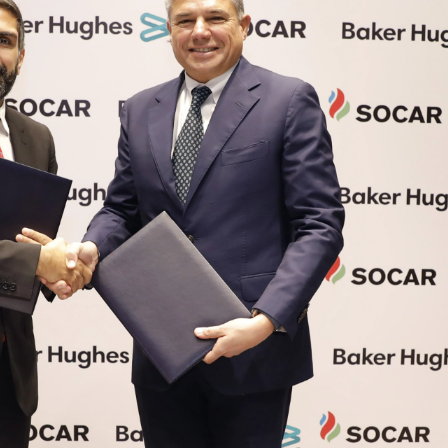
Dünya iqtisadiyyatında vergi
Nicat İmanov: "Vergi qanunv
siyasətinin imperativləri
MƏQALƏ
dəyişikliklər sahibkarlıq m
yaxşılaşdırılmasına xidmət 
MÜSAHİBƏ
Əvəz Quliyev: “Yumşaq keçid
sayəsində aparılmış islahatın nəticələri
qorunub saxlanılacaq”
MÜSAHİBƏ
Aytən Kərimova: “Məqsədi
inklüziv iş mühiti yaratmaq
öyrənən komanda formalaş
Maliyyə planlaması prizmasında
MÜSAHİBƏ
büdcəyə baxış
MƏQALƏ
Azərbaycanda dövlət-özəl 
Gülminə Məlikzadə: “Azərbaycan
çərçivəsində həyata keçirilə
Bacarıqlar Akseleratoru” ixtisaslaşmış
layihə
VİDEO
kadrların hazırlanmasını hədəfləyir”
Aydın Hüseynov: “Əsrin mü
Azərbaycanın iqtisadi suve
təmin edən əsas dayaqlard
MÜSAHİBƏ