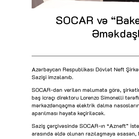
SOCAR və “Baker
Əməkdaşl
Azərbaycan Respublikası Dövlət Neft Şirkə
Sazişi imzalanıb.
SOCAR-dan verilən məlumata görə, şirkətin
baş icraçı direktoru Lorenzo Simonelli tə
mərkəzdənqaçma elektrik dalma nasoslarının 
aparılması həyata keçiriləcək.
Saziş çərçivəsində SOCAR-ın “Azneft” İsteh
arasında əldə olunan razılaşmaya əsasən, 