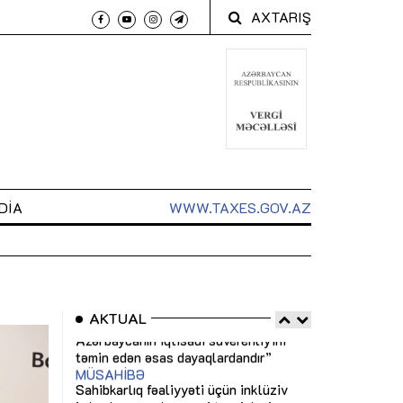
AXTARIŞ
DIA
WWW.TAXES.GOV.AZ
AKTUAL
 arxasında
Sahibkarlıq fəaliyyəti üçün inklüziv
“Düzgün kommun
t dayanır”
imkanlar yaradan vergi təşviqləri
real iş və siste
MƏQALƏ
MÜSAHİBƏ