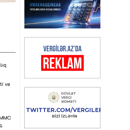
lıq
ti və
” MMC
q.