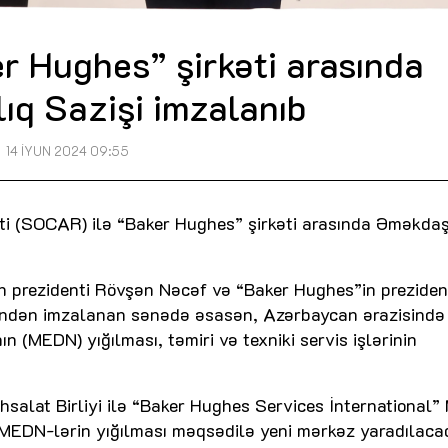
 Hughes” şirkəti arasında
ıq Sazişi imzalanıb
14 İYUN 2024 09:55
ti (SOCAR) ilə “Baker Hughes” şirkəti arasında Əməkdaş
 prezidenti Rövşən Nəcəf və “Baker Hughes”in preziden
rəfindən imzalanan sənədə əsasən, Azərbaycan ərazisində
(MEDN) yığılması, təmiri və texniki servis işlərinin
salat Birliyi ilə “Baker Hughes Services İnternational
MEDN-lərin yığılması məqsədilə yeni mərkəz yaradılaca