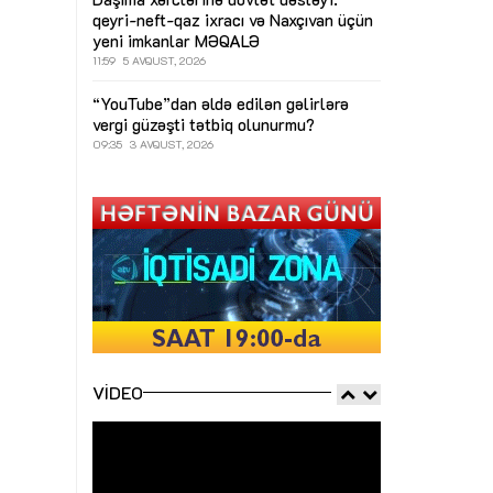
qeyri-neft-qaz ixracı və Naxçıvan üçün
yeni imkanlar
MƏQALƏ
11:59
5 AVQUST, 2026
“YouTube”dan əldə edilən gəlirlərə
vergi güzəşti tətbiq olunurmu?
09:35
3 AVQUST, 2026
VIDEO