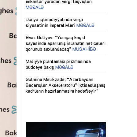
ericiliyinə
Dünya iqtisadiyyatında vergi
Nicat İmanov: "
ühitinin
siyasətinin imperativləri
MƏQALƏ
dəyişikliklər s
edir"
yaxşılaşdırılma
MÜSAHİBƏ
Əvəz Quliyev: “Yumşaq keçid
sayəsində aparılmış islahatın nəticələri
miz daha
qorunub saxlanılacaq”
MÜSAHİBƏ
Aytən Kərimov
, çevik və
inklüziv iş müh
dırmaqdır”
öyrənən komand
Maliyyə planlaması prizmasında
MÜSAHİBƏ
büdcəyə baxış
MƏQALƏ
tərəfdaşlığı
Azərbaycanda d
Gülminə Məlikzadə: “Azərbaycan
n ilk pilot
çərçivəsində hə
Bacarıqlar Akseleratoru” ixtisaslaşmış
layihə
VİDEO
kadrların hazırlanmasını hədəfləyir”
qaviləsi”
Aydın Hüseynov
renliyini
Azərbaycanın iq
andır”
təmin edən əsa
MÜSAHİBƏ