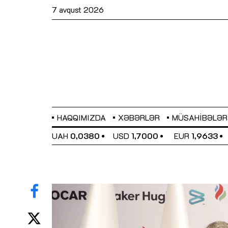
7 avqust 2026
HAQQIMIZDA
XƏBƏRLƏR
MÜSAHIBƏLƏR
EL
0,6486
UAH
0,0380
USD
1,7000
EUR
1,9633