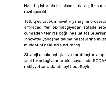
Hazırlıq işlərinin bir hissəsi olaraq, ilki
razılaşdırılıb.
Tətbiq ediləcək innovativ yanaşma proseslə
artıracaq. Yeni texnologiyadan istifadə nəti
cümlədən təmirlə bağlı hasilat fasilələrini
İnnovativ yanaşma dalma nasoslarına müstəs
müddətini dəfələrlə artıracaq.
Strateji əməkdaşlıqlar və tərəfdaşlarla ap
yeni texnologiyanı tətbiqi sayəsində SOCAR
nailiyyətlər əldə etməyi hədəfləyir.