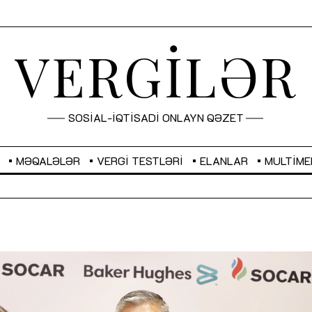
VERGİLƏR
SOSİAL-İQTİSADİ ONLAYN QƏZET
MƏQALƏLƏR
VERGI TESTLƏRI
ELANLAR
MULTIME
GBP
2,2882
RUB
2,1023
Sahibkarlıq fəaliyyəti üçün inklüziv
“Düzgün kommunikasiyanın
imkanlar yaradan vergi təşviqləri
real iş və sistemli fəaliyyə
MƏQALƏ
MÜSAHİBƏ