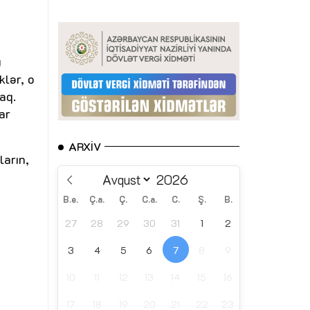
ı
klər, o
aq.
ar
ARXIV
ların,
B.e.
Ç.a.
Ç.
C.a.
C.
Ş.
B.
27
28
29
30
31
1
2
3
4
5
6
7
8
9
10
11
12
13
14
15
16
17
18
19
20
21
22
23