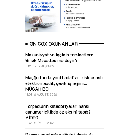
ƏN ÇOX OXUNANLAR
Məzuniyyət və işçinin təminatları:
Əmək Məcəlləsi nə deyir?
11:54
31 İYUL, 2026
Məşğulluqda yeni hədəflər: risk əsaslı
elektron audit, çevik iş rejimi...
MÜSAHİBƏ
12:54
6 AVQUST, 2026
Torpaqların kateqoriyaları hansı
qanunvericilikdə öz əksini tapıb?
VİDEO
15:46
31 İYUL, 2026
Daşıma xərclərinə dövlət dəstəyi: