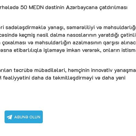
n mərhələdə 50 MEDN dəstinin Azərbaycana çatdırılması
ri sadələşdirməklə yanaşı, səmərəliliyi və məhsuldarlığ
cəsində keçmiş nəsil dalma nasoslarının yaratdığı çətinli
n çoxalması və məhsuldarlığın azalmasının qarşısı alınac
na etibarlılıqla işləməyə imkan verərək, onların istism
arılan təcrübə mübadilələri, həmçinin innovativ yanaşma
 fəaliyyətini daha da təkmilləşdirməyi və daha yeni