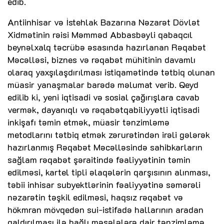
edib.
Antiinhisar və İstehlak Bazarına Nəzarət Dövlət
Xidmətinin rəisi Məmməd Abbasbəyli qabaqcıl
beynəlxalq təcrübə əsasında hazırlanan Rəqabət
Məcəlləsi, biznes və rəqabət mühitinin davamlı
olaraq yaxşılaşdırılması istiqamətində tətbiq olunan
müasir yanaşmalar barədə məlumat verib. Qeyd
edilib ki, yeni iqtisadi və sosial çağırışlara cavab
vermək, dayanıqlı və rəqabətqabiliyyətli iqtisadi
inkişafı təmin etmək, müasir tənzimləmə
metodlarını tətbiq etmək zərurətindən irəli gələrək
hazırlanmış Rəqabət Məcəlləsində sahibkarların
sağlam rəqabət şəraitində fəaliyyətinin təmin
edilməsi, kartel tipli əlaqələrin qarşısının alınması,
təbii inhisar subyektlərinin fəaliyyətinə səmərəli
nəzarətin təşkil edilməsi, haqsız rəqabət və
hökmran mövqedən sui-istifadə hallarının aradan
qaldırılması ilə bağlı məsələlərə dair tənzimləmə