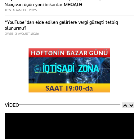
Naxçıvan üçün yeni imkanlar
MƏQALƏ
11:59
5 AVQUST, 2026
“YouTube”dan əldə edilən gəlirlərə vergi güzəşti tətbiq
olunurmu?
09:35
3 AVQUST, 2026
VIDEO