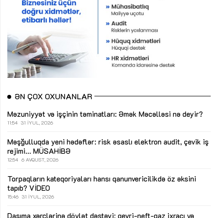
ƏN ÇOX OXUNANLAR
Məzuniyyət və işçinin təminatları: Əmək Məcəlləsi nə deyir?
11:54
31 İYUL, 2026
Məşğulluqda yeni hədəflər: risk əsaslı elektron audit, çevik iş
rejimi...
MÜSAHİBƏ
12:54
6 AVQUST, 2026
Torpaqların kateqoriyaları hansı qanunvericilikdə öz əksini
tapıb?
VİDEO
15:46
31 İYUL, 2026
Daşıma xərclərinə dövlət dəstəyi: qeyri-neft-qaz ixracı və