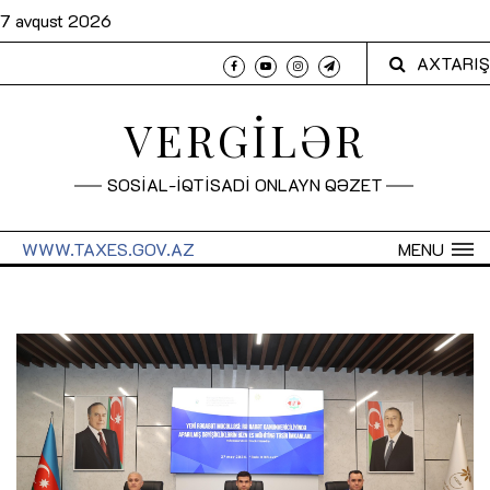
7 avqust 2026
AXTARIŞ
VERGİLƏR
SOSİAL-İQTİSADİ ONLAYN QƏZET
WWW.TAXES.GOV.AZ
MENU