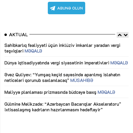
AKTUAL
Sahibkarlıq fəaliyyəti üçün inklüziv imkanlar yaradan vergi
“D
təşviqləri
MƏQALƏ
fə
lıq
Dünya iqtisadiyyatında vergi siyasətinin imperativləri
MƏQALƏ
Ni
mü
Əvəz Quliyev: “Yumşaq keçid sayəsində aparılmış islahatın
nəticələri qorunub saxlanılacaq”
MÜSAHİBƏ
Ay
ya
M
Maliyyə planlaması prizmasında büdcəyə baxış
MƏQALƏ
Az
Gülminə Məlikzadə: “Azərbaycan Bacarıqlar Akseleratoru”
ke
ixtisaslaşmış kadrların hazırlanmasını hədəfləyir”
Ay
su