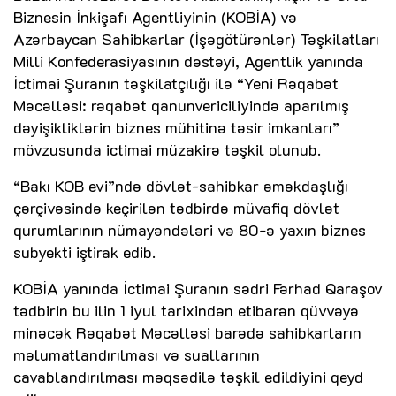
Biznesin İnkişafı Agentliyinin (KOBİA) və
Azərbaycan Sahibkarlar (İşəgötürənlər) Təşkilatları
Milli Konfederasiyasının dəstəyi, Agentlik yanında
İctimai Şuranın təşkilatçılığı ilə “Yeni Rəqabət
Məcəlləsi: rəqabət qanunvericiliyində aparılmış
dəyişikliklərin biznes mühitinə təsir imkanları”
mövzusunda ictimai müzakirə təşkil olunub.
“Bakı KOB evi”ndə dövlət-sahibkar əməkdaşlığı
çərçivəsində keçirilən tədbirdə müvafiq dövlət
qurumlarının nümayəndələri və 80-ə yaxın biznes
subyekti iştirak edib.
KOBİA yanında İctimai Şuranın sədri Fərhad Qaraşov
tədbirin bu ilin 1 iyul tarixindən etibarən qüvvəyə
minəcək Rəqabət Məcəlləsi barədə sahibkarların
məlumatlandırılması və suallarının
cavablandırılması məqsədilə təşkil edildiyini qeyd