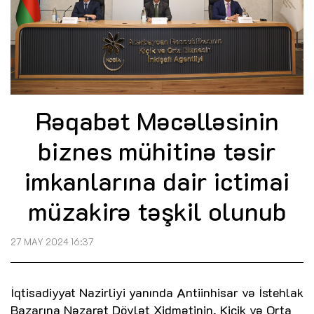
Rəqabət Məcəlləsinin
biznes mühitinə təsir
imkanlarına dair ictimai
müzakirə təşkil olunub
27 MAY 2024 16:37
İqtisadiyyat Nazirliyi yanında Antiinhisar və İstehlak
Bazarına Nəzarət Dövlət Xidmətinin, Kiçik və Orta