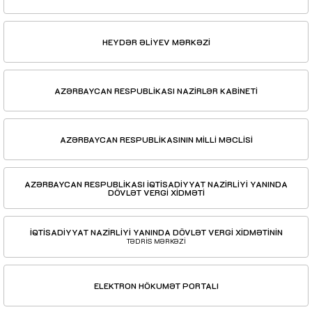
HEYDƏR ƏLİYEV MƏRKƏZİ
AZƏRBAYCAN RESPUBLİKASI NAZİRLƏR KABİNETİ
AZƏRBAYCAN RESPUBLİKASININ MİLLİ MƏCLİSİ
AZƏRBAYCAN RESPUBLİKASI İQTİSADİYYAT NAZİRLİYİ YANINDA
DÖVLƏT VERGİ XİDMƏTİ
İQTİSADİYYAT NAZİRLİYİ YANINDA DÖVLƏT VERGİ XİDMƏTİNİN
TƏDRİS MƏRKƏZİ
ELEKTRON HÖKUMƏT PORTALI