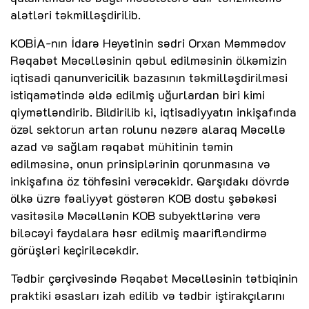
alətləri təkmilləşdirilib.
KOBİA-nın İdarə Heyətinin sədri Orxan Məmmədov
Rəqabət Məcəlləsinin qəbul edilməsinin ölkəmizin
iqtisadi qanunvericilik bazasının təkmilləşdirilməsi
istiqamətində əldə edilmiş uğurlardan biri kimi
qiymətləndirib. Bildirilib ki, iqtisadiyyatın inkişafında
özəl sektorun artan rolunu nəzərə alaraq Məcəllə
azad və sağlam rəqabət mühitinin təmin
edilməsinə, onun prinsiplərinin qorunmasına və
inkişafına öz töhfəsini verəcəkidr. Qarşıdakı dövrdə
ölkə üzrə fəaliyyət göstərən KOB dostu şəbəkəsi
vasitəsilə Məcəllənin KOB subyektlərinə verə
biləcəyi faydalara həsr edilmiş maarifləndirmə
görüşləri keçiriləcəkdir.
Tədbir çərçivəsində Rəqabət Məcəlləsinin tətbiqinin
praktiki əsasları izah edilib və tədbir iştirakçılarını