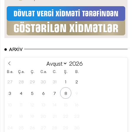
ARXIV
B.e.
Ç.a.
Ç.
C.a.
C.
Ş.
B.
27
28
29
30
31
1
2
3
4
5
6
7
8
9
10
11
12
13
14
15
16
17
18
19
20
21
22
23
24
25
26
27
28
29
30