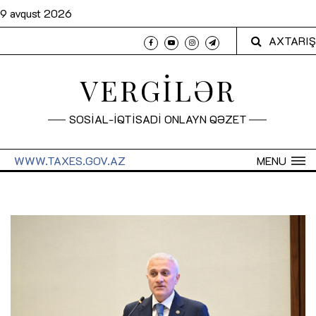
9 avqust 2026
AXTARIŞ
VERGİLƏR
SOSİAL-İQTİSADİ ONLAYN QƏZET
WWW.TAXES.GOV.AZ
MENU