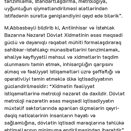
tənzimləmə, standartlaşdırma, metrologiya,
uyğunluğun qiymətləndirilməsi alətlərindən
istifadənin sürətlə genişləndiyini qeyd edə bilərik”.
M.Abbasbəyli bildirib ki, Antiinhisar və İstehlak
Bazarına Nəzarət Dövlət Xidmətinin əsas məqsədi
güclü və dayanıqlı rəqabət mühiti formalaşdıraraq
sahibkar-istehlakçı münasibətlərini tənzimləmək,
əhaliyə keyfiyyətli məhsul və xidmətlərin təqdim
olunmasını təmin etmək, inhisarçılığın qarşısını
almaq və fəaliyyət istiqamətləri üzrə şəffaflığı və
operativliyi təmin etməklə ölkə iqtisadiyyatının
gücləndirilməsidir: “Xidmətin fəaliyyət
istiqamətlərinə metroloji nəzarət də daxildir. Dövlət
metroloji nəzarətin əsas məqsədi iqtisadiyyatın
müxtəlif sektorlarında aparılan ölçmələrin qeyri-
dəqiq nəticələrinin insanların həyatı və
sağlamlığına, dövlətin iqtisadi maraqlarına təhlükə
ehtimallarının minimuma endirilməsindən ibarətdir”.