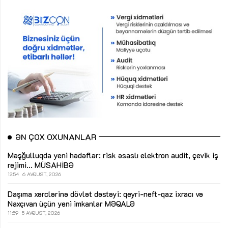
ƏN ÇOX OXUNANLAR
Məşğulluqda yeni hədəflər: risk əsaslı elektron audit, çevik iş
rejimi...
MÜSAHİBƏ
12:54
6 AVQUST, 2026
Daşıma xərclərinə dövlət dəstəyi: qeyri-neft-qaz ixracı və
Naxçıvan üçün yeni imkanlar
MƏQALƏ
11:59
5 AVQUST, 2026