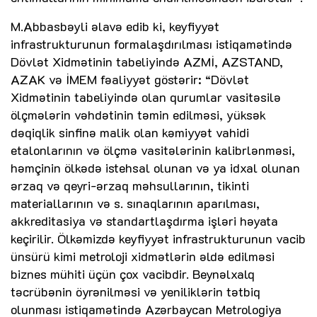
M.Abbasbəyli əlavə edib ki, keyfiyyət
infrastrukturunun formalaşdırılması istiqamətində
Dövlət Xidmətinin tabeliyində AZMİ, AZSTAND,
AZAK və İMEM fəaliyyət göstərir: “Dövlət
Xidmətinin tabeliyində olan qurumlar vasitəsilə
ölçmələrin vəhdətinin təmin edilməsi, yüksək
dəqiqlik sinfinə malik olan kəmiyyət vahidi
etalonlarının və ölçmə vasitələrinin kalibrlənməsi,
həmçinin ölkədə istehsal olunan və ya idxal olunan
ərzaq və qeyri-ərzaq məhsullarının, tikinti
materiallarının və s. sınaqlarının aparılması,
akkreditasiya və standartlaşdırma işləri həyata
keçirilir. Ölkəmizdə keyfiyyət infrastrukturunun vacib
ünsürü kimi metroloji xidmətlərin əldə edilməsi
biznes mühiti üçün çox vacibdir. Beynəlxalq
təcrübənin öyrənilməsi və yeniliklərin tətbiq
olunması istiqamətində Azərbaycan Metrologiya