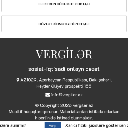
ELEKTRON HÖKUMƏT PORTALI
DÖVLƏT XİDMƏTLƏRİ PORTALI
VERGİLƏR
sosial-iqtisadi onlayn qəzet
AZ1029, Azərbaycan Respublikası, Bakı şəhəri,
Heydər Əliyev prospekti 155
info@vergiler.az
© Copyright 2026
vergiler.az
Müəllif hüquqları qorunur. Materiallardan istifadə edərkən
hiperlinklə istinad olunmalıdır.
ınırmı?
Xarici fiziki şəxslərə göstərilən xidmət
Vergi