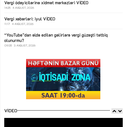
Vergi ödəyicilərinə xidmət mərkəzləri
VİDEO
14:25
4 AVQUST, 2026
Vergi xəbərləri: iyul
VİDEO
11:17
4 AVQUST, 2026
“YouTube”dan əldə edilən gəlirlərə vergi güzəşti tətbiq
olunurmu?
09:35
3 AVQUST, 2026
VIDEO