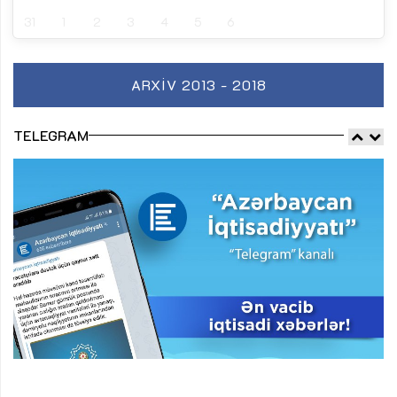
31
1
2
3
4
5
6
ARXIV 2013 - 2018
TELEGRAM