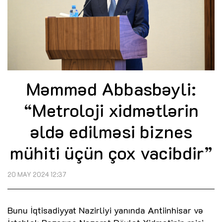
Məmməd Abbasbəyli:
“Metroloji xidmətlərin
əldə edilməsi biznes
mühiti üçün çox vacibdir”
20 MAY 2024 12:37
Bunu İqtisadiyyat Nazirliyi yanında Antiinhisar və