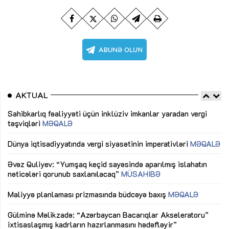
AKTUAL
Sahibkarlıq fəaliyyəti üçün inklüziv imkanlar yaradan vergi
“D
təşviqləri
MƏQALƏ
fə
lıq
Dünya iqtisadiyyatında vergi siyasətinin imperativləri
MƏQALƏ
Ni
mü
Əvəz Quliyev: “Yumşaq keçid sayəsində aparılmış islahatın
nəticələri qorunub saxlanılacaq”
MÜSAHİBƏ
Ay
ya
M
Maliyyə planlaması prizmasında büdcəyə baxış
MƏQALƏ
Az
Gülminə Məlikzadə: “Azərbaycan Bacarıqlar Akseleratoru”
ke
ixtisaslaşmış kadrların hazırlanmasını hədəfləyir”