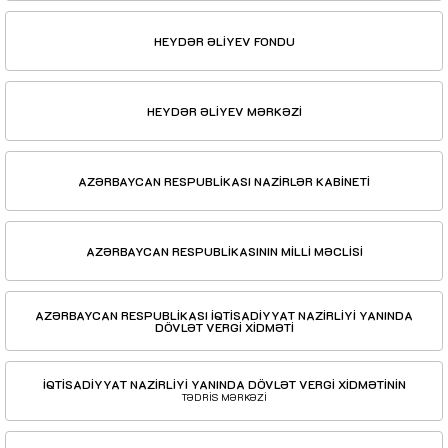
HEYDƏR ƏLİYEV FONDU
HEYDƏR ƏLİYEV MƏRKƏZİ
AZƏRBAYCAN RESPUBLİKASI NAZİRLƏR KABİNETİ
AZƏRBAYCAN RESPUBLİKASININ MİLLİ MƏCLİSİ
AZƏRBAYCAN RESPUBLİKASI İQTİSADİYYAT NAZİRLİYİ YANINDA
DÖVLƏT VERGİ XİDMƏTİ
İQTİSADİYYAT NAZİRLİYİ YANINDA DÖVLƏT VERGİ XİDMƏTİNİN
TƏDRİS MƏRKƏZİ