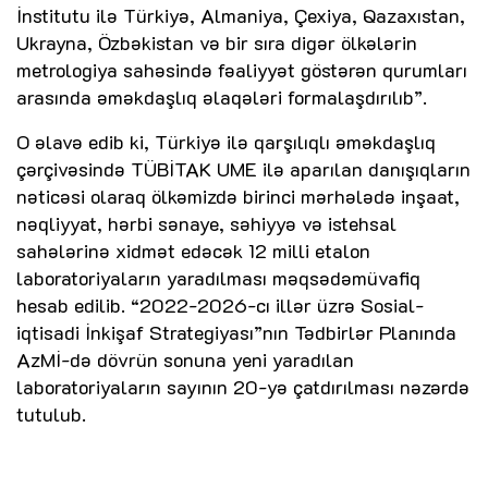
İnstitutu ilə Türkiyə, Almaniya, Çexiya, Qazaxıstan,
Ukrayna, Özbəkistan və bir sıra digər ölkələrin
metrologiya sahəsində fəaliyyət göstərən qurumları
arasında əməkdaşlıq əlaqələri formalaşdırılıb”.
O əlavə edib ki, Türkiyə ilə qarşılıqlı əməkdaşlıq
çərçivəsində TÜBİTAK UME ilə aparılan danışıqların
nəticəsi olaraq ölkəmizdə birinci mərhələdə inşaat,
nəqliyyat, hərbi sənaye, səhiyyə və istehsal
sahələrinə xidmət edəcək 12 milli etalon
laboratoriyaların yaradılması məqsədəmüvafiq
hesab edilib. “2022-2026-cı illər üzrə Sosial-
iqtisadi İnkişaf Strategiyası”nın Tədbirlər Planında
AzMİ-də dövrün sonuna yeni yaradılan
laboratoriyaların sayının 20-yə çatdırılması nəzərdə
tutulub.