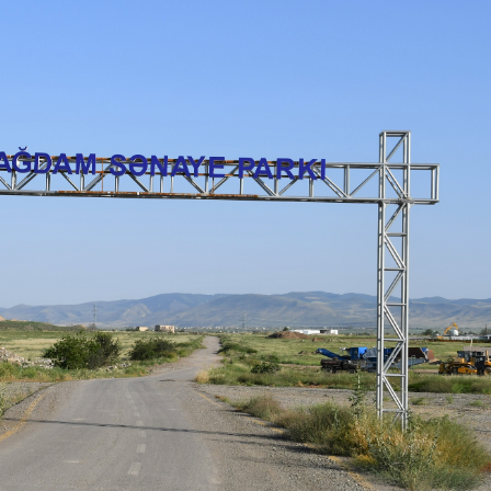
Dünya iqtisadiyyatında vergi
Nicat İmanov: "Vergi qanunv
siyasətinin imperativləri
MƏQALƏ
dəyişikliklər sahibkarlıq m
yaxşılaşdırılmasına xidmət 
MÜSAHİBƏ
Əvəz Quliyev: “Yumşaq keçid
sayəsində aparılmış islahatın nəticələri
qorunub saxlanılacaq”
MÜSAHİBƏ
Aytən Kərimova: “Məqsədi
inklüziv iş mühiti yaratmaq
öyrənən komanda formalaş
Maliyyə planlaması prizmasında
MÜSAHİBƏ
büdcəyə baxış
MƏQALƏ
Azərbaycanda dövlət-özəl 
Gülminə Məlikzadə: “Azərbaycan
çərçivəsində həyata keçirilə
Bacarıqlar Akseleratoru” ixtisaslaşmış
layihə
VİDEO
kadrların hazırlanmasını hədəfləyir”
Aydın Hüseynov: “Əsrin mü
Azərbaycanın iqtisadi suve
təmin edən əsas dayaqlard
MÜSAHİBƏ