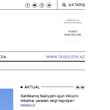
AXTARIŞ
DIA
WWW.TAXES.GOV.AZ
AKTUAL
 arxasında
Sahibkarlıq fəaliyyəti üçün inklüziv
“Düzgün kommun
t dayanır”
imkanlar yaradan vergi təşviqləri
real iş və siste
MƏQALƏ
MÜSAHİBƏ