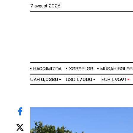
7 avqust 2026
HAQQIMIZDA
XƏBƏRLƏR
MÜSAHIBƏLƏR
EL
0,6489
UAH
0,0380
USD
1,7000
EUR
1,9591