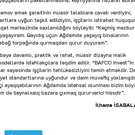
yaqqabıların paketlənməsinə, keyfiyyətinə nəzarət edirə
əmov əmək şəraitinin müasir tələblərə cavab verdiyini,
rtlara uyğun təşkil edildiyini, işçilərin istirahət hüquq
qqət mərkəzində saxlanıldığını söyləyib: “Keçmiş məcbur
yaşayıram. Qayıdış üçün Ağdamda yaşayış binalarının
arabağ torpağında qurmaqdan qürur duyuram”.
rbəyə davamlı, praktik və rahat, müasir dizayna malik
modellərdə istehlakçılara təqdim edilir. “BAFCO İnvest”in
ar sayəsində işçilərin təhlükəsizliyini təmin etməkdir. D
iyyət standartlarına uyğundur və daim müvafiq yoxlanışd
 işçi ayaqqabılarının Ağdamda istehsal olunması bizim böy
m də beynəlxalq bazara çıxmaq qürurverici hissdir”.
İlhamə İSABA