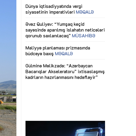
ericiliyinə
Dünya iqtisadiyyatında vergi
Nicat İmanov: "
ühitinin
siyasətinin imperativləri
MƏQALƏ
dəyişikliklər s
edir"
yaxşılaşdırılma
MÜSAHİBƏ
Əvəz Quliyev: “Yumşaq keçid
sayəsində aparılmış islahatın nəticələri
miz daha
qorunub saxlanılacaq”
MÜSAHİBƏ
Aytən Kərimov
, çevik və
inklüziv iş müh
dırmaqdır”
öyrənən komand
Maliyyə planlaması prizmasında
MÜSAHİBƏ
büdcəyə baxış
MƏQALƏ
tərəfdaşlığı
Azərbaycanda d
Gülminə Məlikzadə: “Azərbaycan
n ilk pilot
çərçivəsində hə
Bacarıqlar Akseleratoru” ixtisaslaşmış
layihə
VİDEO
kadrların hazırlanmasını hədəfləyir”
qaviləsi”
Aydın Hüseynov
renliyini
Azərbaycanın iq
andır”
təmin edən əsa
MÜSAHİBƏ