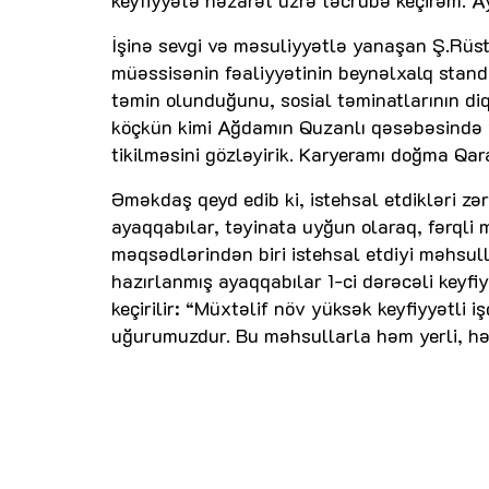
keyfiyyətə nəzarət üzrə təcrübə keçirəm. A
İşinə sevgi və məsuliyyətlə yanaşan Ş.Rüst
müəssisənin fəaliyyətinin beynəlxalq standa
təmin olunduğunu, sosial təminatlarının di
köçkün kimi Ağdamın Quzanlı qəsəbəsində 
tikilməsini gözləyirik. Karyeramı doğma Q
Əməkdaş qeyd edib ki, istehsal etdikləri zə
ayaqqabılar, təyinata uyğun olaraq, fərqli 
məqsədlərindən biri istehsal etdiyi məhsull
hazırlanmış ayaqqabılar 1-ci dərəcəli keyf
keçirilir: “Müxtəlif növ yüksək keyfiyyətli
uğurumuzdur. Bu məhsullarla həm yerli, hə