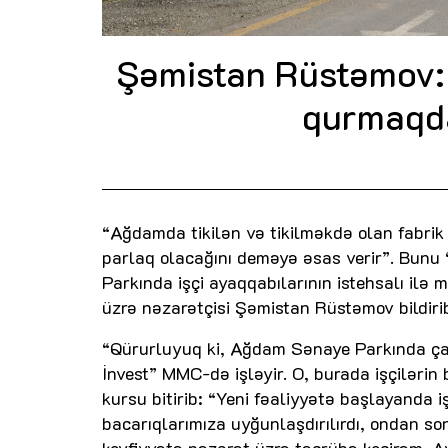
Şəmistan Rüstəmov:
qurmaqd
“Ağdamda tikilən və tikilməkdə olan fabrik
parlaq olacağını deməyə əsas verir”. Bunu 
Parkında işçi ayaqqabılarının istehsalı il
üzrə nəzarətçisi Şəmistan Rüstəmov bildiri
“Qürurluyuq ki, Ağdam Sənaye Parkında çal
İnvest” MMC-də işləyir. O, burada işçilərin b
kursu bitirib: “Yeni fəaliyyətə başlayanda i
bacarıqlarımıza uyğunlaşdırılırdı, ondan s