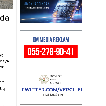
ğda
ox
ənaye
yət
FCO
lıq
a