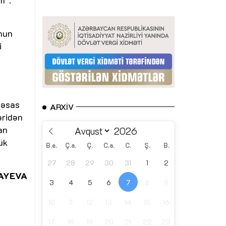
m”.
unun
i
 əsas
ARXIV
əridən
an
ük
B.e.
Ç.a.
Ç.
C.a.
C.
Ş.
B.
27
28
29
30
31
1
2
LAYEVA
3
4
5
6
7
8
9
10
11
12
13
14
15
16
17
18
19
20
21
22
23