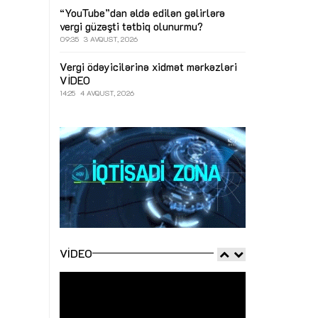
“YouTube”dan əldə edilən gəlirlərə
vergi güzəşti tətbiq olunurmu?
09:35
3 AVQUST, 2026
Vergi ödəyicilərinə xidmət mərkəzləri
VİDEO
14:25
4 AVQUST, 2026
VIDEO