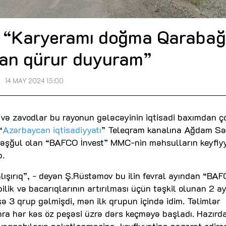
 “Karyeramı doğma Qaraba
an qürur duyuram”
14 MAY 2024 15:00
 və zavodlar bu rayonun gələcəyinin iqtisadi baxımdan ç
“
Azərbaycan iqtisadiyyatı
” Teleqram kanalına Ağdam S
ə məşğul olan “BAFCO İnvest” MMC-nin məhsulların keyfiy
b.
ışırıq”, - deyən Ş.Rüstəmov bu ilin fevral ayından “BA
ilik və bacarıqlarının artırılması üçün təşkil olunan 2 ay
şə 3 qrup gəlmişdi, mən ilk qrupun içində idim. Təlimlər
onra hər kəs öz peşəsi üzrə dərs keçməyə başladı. Hazırd