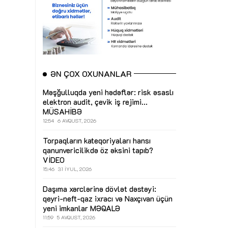
ƏN ÇOX OXUNANLAR
Məşğulluqda yeni hədəflər: risk əsaslı
elektron audit, çevik iş rejimi...
MÜSAHİBƏ
12:54
6 AVQUST, 2026
Torpaqların kateqoriyaları hansı
qanunvericilikdə öz əksini tapıb?
VİDEO
15:46
31 İYUL, 2026
Daşıma xərclərinə dövlət dəstəyi:
qeyri-neft-qaz ixracı və Naxçıvan üçün
yeni imkanlar
MƏQALƏ
11:59
5 AVQUST, 2026