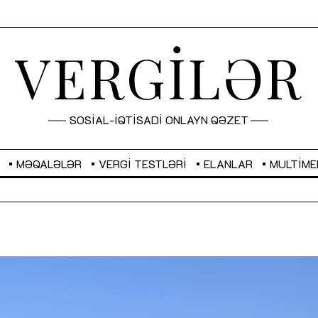
VERGİLƏR
SOSİAL-İQTİSADİ ONLAYN QƏZET
MƏQALƏLƏR
VERGI TESTLƏRI
ELANLAR
MULTIME
GBP
2,2873
RUB
2,0816
Sahibkarlıq fəaliyyəti üçün inklüziv
“Düzgün kommunikasiyanın
imkanlar yaradan vergi təşviqləri
real iş və sistemli fəaliyyə
MƏQALƏ
MÜSAHİBƏ