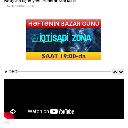
Naxçıvan üçün yeni imkanlar
MƏQALƏ
11:59
5 AVQUST, 2026
VIDEO