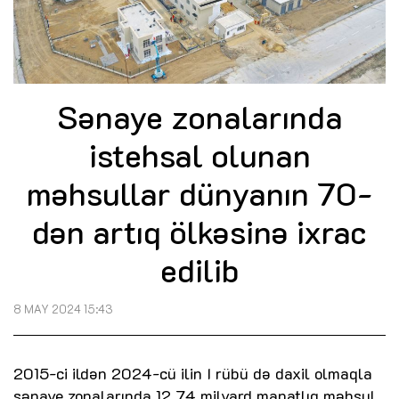
Sənaye zonalarında
istehsal olunan
məhsullar dünyanın 70-
dən artıq ölkəsinə ixrac
edilib
8 MAY 2024 15:43
2015-ci ildən 2024-cü ilin I rübü də daxil olmaqla
sənaye zonalarında 12,74 milyard manatlıq məhsul