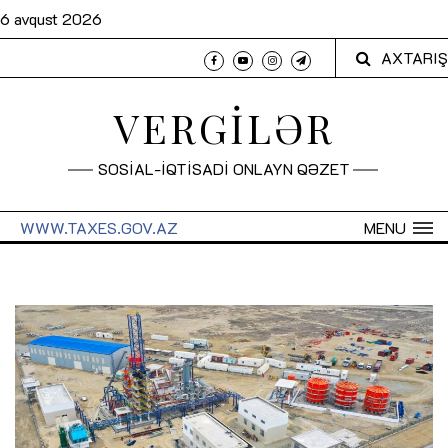
6 avqust 2026
AXTARIŞ
VERGİLƏR
SOSİAL-İQTİSADİ ONLAYN QƏZET
WWW.TAXES.GOV.AZ
MENU