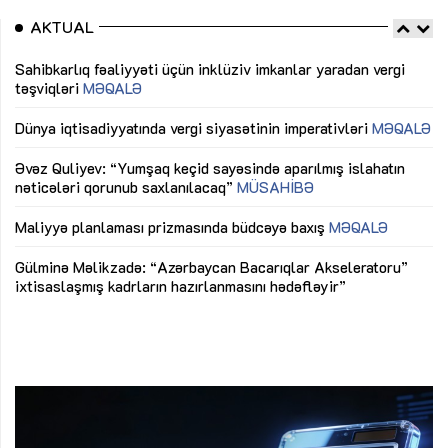
AKTUAL
Sahibkarlıq fəaliyyəti üçün inklüziv imkanlar yaradan vergi
“D
təşviqləri
MƏQALƏ
fə
lıq
Dünya iqtisadiyyatında vergi siyasətinin imperativləri
MƏQALƏ
Ni
mü
Əvəz Quliyev: “Yumşaq keçid sayəsində aparılmış islahatın
nəticələri qorunub saxlanılacaq”
MÜSAHİBƏ
Ay
ya
M
Maliyyə planlaması prizmasında büdcəyə baxış
MƏQALƏ
Az
Gülminə Məlikzadə: “Azərbaycan Bacarıqlar Akseleratoru”
ke
ixtisaslaşmış kadrların hazırlanmasını hədəfləyir”
Ay
su