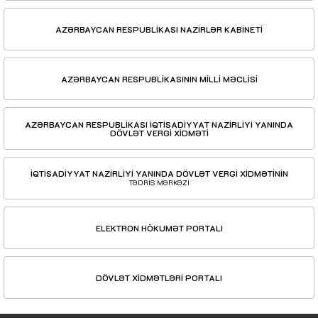
AZƏRBAYCAN RESPUBLİKASI NAZİRLƏR KABİNETİ
AZƏRBAYCAN RESPUBLİKASININ MİLLİ MƏCLİSİ
AZƏRBAYCAN RESPUBLİKASI İQTİSADİYYAT NAZİRLİYİ YANINDA
DÖVLƏT VERGİ XİDMƏTİ
İQTİSADİYYAT NAZİRLİYİ YANINDA DÖVLƏT VERGİ XİDMƏTİNİN
TƏDRİS MƏRKƏZİ
ELEKTRON HÖKUMƏT PORTALI
DÖVLƏT XİDMƏTLƏRİ PORTALI