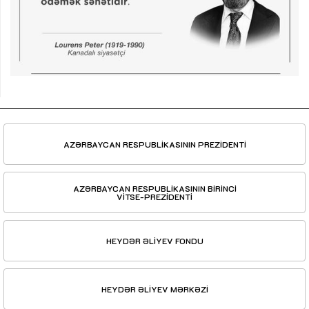
AZƏRBAYCAN RESPUBLİKASININ PREZİDENTİ
AZƏRBAYCAN RESPUBLİKASININ BİRİNCİ
VİTSE-PREZİDENTİ
HEYDƏR ƏLİYEV FONDU
HEYDƏR ƏLİYEV MƏRKƏZİ