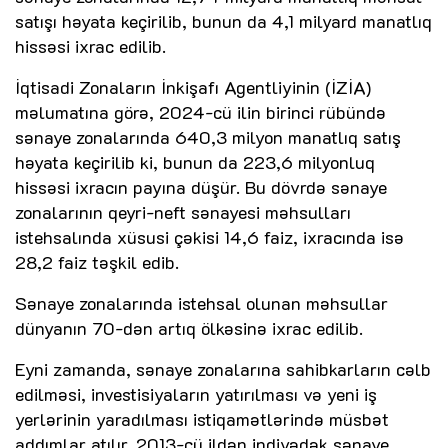
satışı həyata keçirilib, bunun da 4,1 milyard manatlıq
hissəsi ixrac edilib.
İqtisadi Zonaların İnkişafı Agentliyinin (İZİA)
məlumatına görə, 2024-cü ilin birinci rübündə
sənaye zonalarında 640,3 milyon manatlıq satış
həyata keçirilib ki, bunun da 223,6 milyonluq
hissəsi ixracın payına düşür. Bu dövrdə sənaye
zonalarının qeyri-neft sənayesi məhsulları
istehsalında xüsusi çəkisi 14,6 faiz, ixracında isə
28,2 faiz təşkil edib.
Sənaye zonalarında istehsal olunan məhsullar
dünyanın 70-dən artıq ölkəsinə ixrac edilib.
Eyni zamanda, sənaye zonalarına sahibkarların cəlb
edilməsi, investisiyaların yatırılması və yeni iş
yerlərinin yaradılması istiqamətlərində müsbət
addımlar atılır. 2013-cü ildən indiyədək sənaye