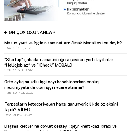
ƏN ÇOX OXUNANLAR
Məzuniyyət və işçinin təminatları: Əmək Məcəlləsi nə deyir?
11:54
31 İYUL, 2026
"Startap" şəhadətnaməsini uğura çevirən yerli layihələr:
"Hellojob.az" və "iCheck"
MƏQALƏ
11:29
30 İYUL, 2026
Orta aylıq muzdlu işçi sayı hesablanarkən analıq
məzuniyyətində olan işçi nəzərə alınırmı?
14:18
30 İYUL, 2026
Torpaqların kateqoriyaları hansı qanunvericilikdə öz əksini
tapıb?
VİDEO
15:46
31 İYUL, 2026
Daşıma xərclərinə dövlət dəstəyi: qeyri-neft-qaz ixracı və