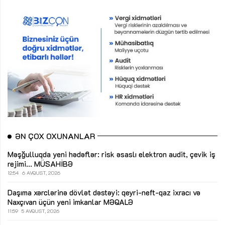
ƏN ÇOX OXUNANLAR
Məşğulluqda yeni hədəflər: risk əsaslı elektron audit, çevik iş
rejimi...
MÜSAHİBƏ
12:54
6 AVQUST, 2026
Daşıma xərclərinə dövlət dəstəyi: qeyri-neft-qaz ixracı və
Naxçıvan üçün yeni imkanlar
MƏQALƏ
11:59
5 AVQUST, 2026