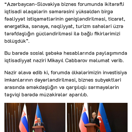
“Azərbaycan-Slovakiya biznes forumunda ikitərəfli
iqtisadi əlaqələrin səmərəsini yüksəldən birgə
fəaliyyət istiqamətlərinin genişləndirilməsi, ticarət,
energetika, sənaye, nəqliyyat, turizm sahələri üzrə
tərəfdaşlığın gücləndirilməsi ilə bağlı fikirlərimizi
bölüşdük”.
Bu barədə sosial şəbəkə hesablarında paylaşımında
iqtisadiyyat naziri Mikayıl Cabbarov məlumat verib.
Nazir əlavə edib ki, forumda ölkələrimizin investisiya
imkanlarının dəyərləndirilməsi, biznes subyektləri
arasında əməkdaşlığın və qarşılıqlı sərmayələrin
təşviqi barədə müzakirələr aparılıb.