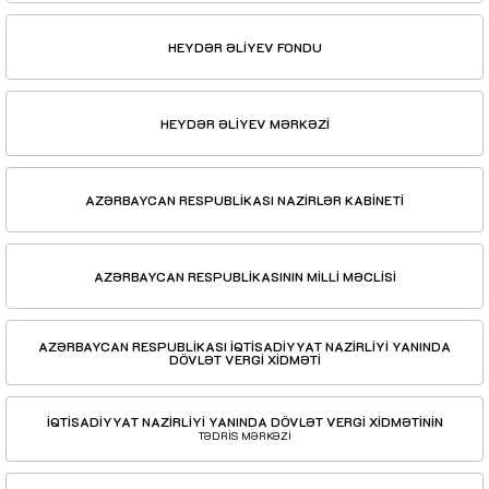
HEYDƏR ƏLİYEV FONDU
HEYDƏR ƏLİYEV MƏRKƏZİ
AZƏRBAYCAN RESPUBLİKASI NAZİRLƏR KABİNETİ
AZƏRBAYCAN RESPUBLİKASININ MİLLİ MƏCLİSİ
AZƏRBAYCAN RESPUBLİKASI İQTİSADİYYAT NAZİRLİYİ YANINDA
DÖVLƏT VERGİ XİDMƏTİ
İQTİSADİYYAT NAZİRLİYİ YANINDA DÖVLƏT VERGİ XİDMƏTİNİN
TƏDRİS MƏRKƏZİ