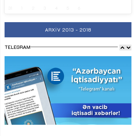
31
1
2
3
4
5
6
ARXIV 2013 - 2018
TELEGRAM