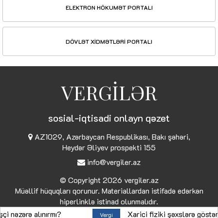
ELEKTRON HÖKUMƏT PORTALI
DÖVLƏT XİDMƏTLƏRİ PORTALI
VERGİLƏR
sosial-iqtisadi onlayn qəzet
AZ1029, Azərbaycan Respublikası, Bakı şəhəri,
Heydər Əliyev prospekti 155
info@vergiler.az
© Copyright 2026
vergiler.az
Müəllif hüquqları qorunur. Materiallardan istifadə edərkən
hiperlinklə istinad olunmalıdır.
rə alınırmı?
Xarici fiziki şəxslərə göstərilən x
Vergi