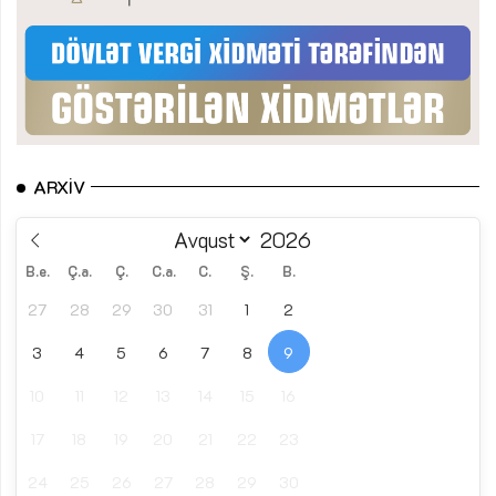
ARXIV
B.e.
Ç.a.
Ç.
C.a.
C.
Ş.
B.
27
28
29
30
31
1
2
3
4
5
6
7
8
9
10
11
12
13
14
15
16
17
18
19
20
21
22
23
24
25
26
27
28
29
30