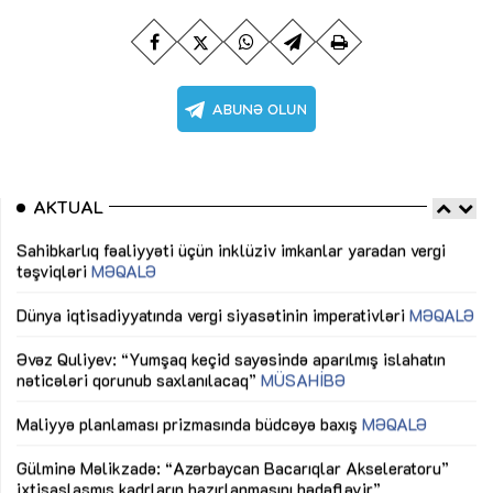
AKTUAL
Sahibkarlıq fəaliyyəti üçün inklüziv imkanlar yaradan vergi
“D
təşviqləri
MƏQALƏ
fə
lıq
Dünya iqtisadiyyatında vergi siyasətinin imperativləri
MƏQALƏ
Ni
mü
Əvəz Quliyev: “Yumşaq keçid sayəsində aparılmış islahatın
nəticələri qorunub saxlanılacaq”
MÜSAHİBƏ
Ay
ya
M
Maliyyə planlaması prizmasında büdcəyə baxış
MƏQALƏ
Az
Gülminə Məlikzadə: “Azərbaycan Bacarıqlar Akseleratoru”
ke
ixtisaslaşmış kadrların hazırlanmasını hədəfləyir”