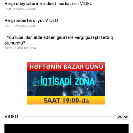
Vergi ödəyicilərinə xidmət mərkəzləri
VİDEO
14:25
4 AVQUST, 2026
Vergi xəbərləri: iyul
VİDEO
11:17
4 AVQUST, 2026
“YouTube”dan əldə edilən gəlirlərə vergi güzəşti tətbiq
olunurmu?
09:35
3 AVQUST, 2026
VIDEO