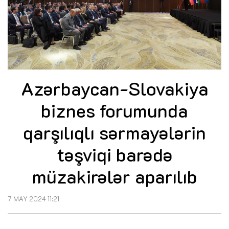
Azərbaycan-Slovakiya
biznes forumunda
qarşılıqlı sərmayələrin
təşviqi barədə
müzakirələr aparılıb
7 MAY 2024 11:21