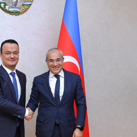
Dünya iqtisadiyyatında vergi
Nicat İmanov: "Vergi qanunv
siyasətinin imperativləri
MƏQALƏ
dəyişikliklər sahibkarlıq m
yaxşılaşdırılmasına xidmət 
MÜSAHİBƏ
Əvəz Quliyev: “Yumşaq keçid
sayəsində aparılmış islahatın nəticələri
qorunub saxlanılacaq”
MÜSAHİBƏ
Aytən Kərimova: “Məqsədi
inklüziv iş mühiti yaratmaq
öyrənən komanda formalaş
Maliyyə planlaması prizmasında
MÜSAHİBƏ
büdcəyə baxış
MƏQALƏ
Azərbaycanda dövlət-özəl 
Gülminə Məlikzadə: “Azərbaycan
çərçivəsində həyata keçirilə
Bacarıqlar Akseleratoru” ixtisaslaşmış
layihə
VİDEO
kadrların hazırlanmasını hədəfləyir”
Aydın Hüseynov: “Əsrin mü
Azərbaycanın iqtisadi suve
təmin edən əsas dayaqlard
MÜSAHİBƏ