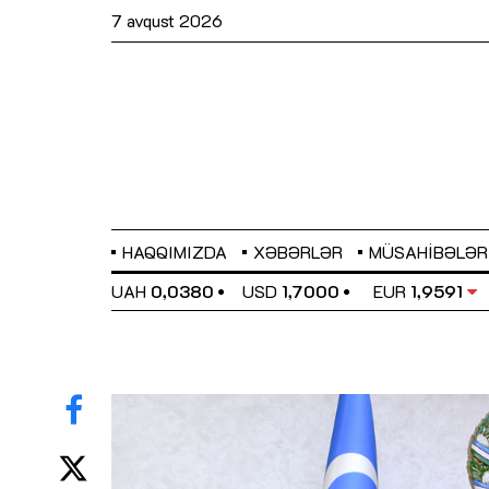
7 avqust 2026
HAQQIMIZDA
XƏBƏRLƏR
MÜSAHIBƏLƏR
EL
0,6489
UAH
0,0380
USD
1,7000
EUR
1,9591