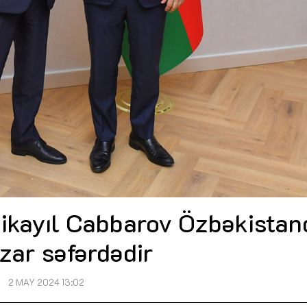
 Mikayıl Cabbarov Özbəkista
zar səfərdədir
2 MAY 2024 13:02