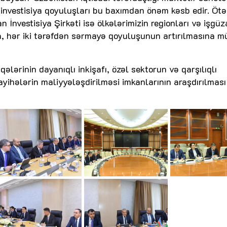
lı investisiya qoyuluşları bu baxımdan önəm kəsb edir. Ötən
İnvestisiya Şirkəti isə ölkələrimizin regionları və işgüz
na, hər iki tərəfdən sərmayə qoyuluşunun artırılmasına 
ələrinin dayanıqlı inkişafı, özəl sektorun və qarşılıqlı
 layihələrin maliyyələşdirilməsi imkanlarının araşdırılması