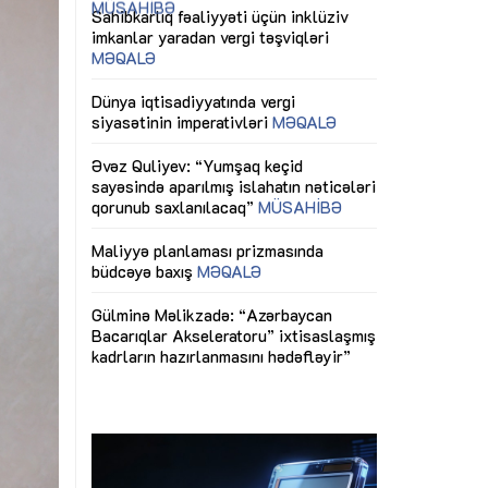
ericiliyinə
Dünya iqtisadiyyatında vergi
Nicat İmanov: "
ühitinin
siyasətinin imperativləri
MƏQALƏ
dəyişikliklər s
edir"
yaxşılaşdırılma
MÜSAHİBƏ
Əvəz Quliyev: “Yumşaq keçid
sayəsində aparılmış islahatın nəticələri
miz daha
qorunub saxlanılacaq”
MÜSAHİBƏ
Aytən Kərimov
, çevik və
inklüziv iş müh
dırmaqdır”
öyrənən komand
Maliyyə planlaması prizmasında
MÜSAHİBƏ
büdcəyə baxış
MƏQALƏ
tərəfdaşlığı
Azərbaycanda d
Gülminə Məlikzadə: “Azərbaycan
n ilk pilot
çərçivəsində hə
Bacarıqlar Akseleratoru” ixtisaslaşmış
layihə
VİDEO
kadrların hazırlanmasını hədəfləyir”
qaviləsi”
Aydın Hüseynov
renliyini
Azərbaycanın iq
andır”
təmin edən əsa
MÜSAHİBƏ