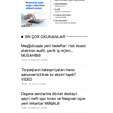
ƏN ÇOX OXUNANLAR
Məşğulluqda yeni hədəflər: risk əsaslı
elektron audit, çevik iş rejimi...
MÜSAHİBƏ
12:54
6 AVQUST, 2026
Torpaqların kateqoriyaları hansı
qanunvericilikdə öz əksini tapıb?
VİDEO
15:46
31 İYUL, 2026
Daşıma xərclərinə dövlət dəstəyi:
qeyri-neft-qaz ixracı və Naxçıvan üçün
yeni imkanlar
MƏQALƏ
11:59
5 AVQUST, 2026