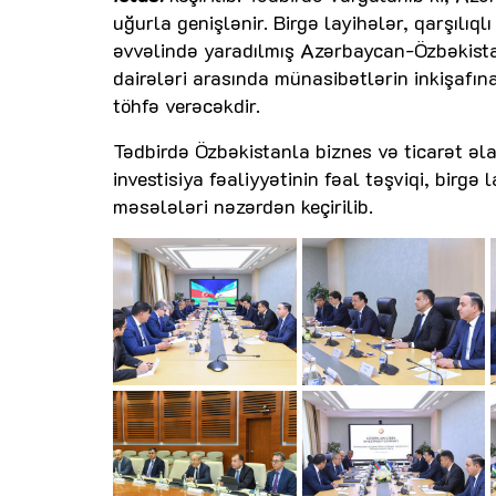
uğurla genişlənir. Birgə layihələr, qarşılıq
əvvəlində yaradılmış Azərbaycan-Özbəkistan 
dairələri arasında münasibətlərin inkişafı
töhfə verəcəkdir.
Tədbirdə Özbəkistanla biznes və ticarət əlaq
investisiya fəaliyyətinin fəal təşviqi, birgə
məsələləri nəzərdən keçirilib.