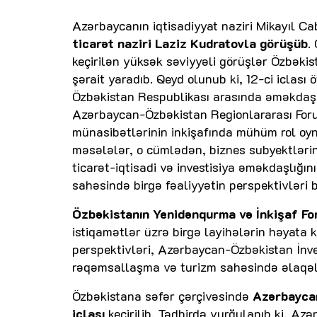
Azərbaycanın iqtisadiyyat naziri Mikayıl 
ticarət naziri Laziz Kudratovla görüşüb
.
keçirilən yüksək səviyyəli görüşlər Özbəki
şərait yaradıb. Qeyd olunub ki, 12-ci iclası
Özbəkistan Respublikası arasında əməkdaşl
Azərbaycan-Özbəkistan Regionlararası Foru
münasibətlərinin inkişafında mühüm rol oyna
məsələlər, o cümlədən, biznes subyektlərinin
ticarət-iqtisadi və investisiya əməkdaşlığın
sahəsində birgə fəaliyyətin perspektivləri b
Özbəkistanın Yenidənqurma və İnkişaf Fo
istiqamətlər üzrə birgə layihələrin həyata k
perspektivləri, Azərbaycan-Özbəkistan İnvest
rəqəmsallaşma və turizm sahəsində əlaqələr
Özbəkistana səfər çərçivəsində
Azərbaycan
iclası
keçirilib. Tədbirdə vurğulanıb ki, Az