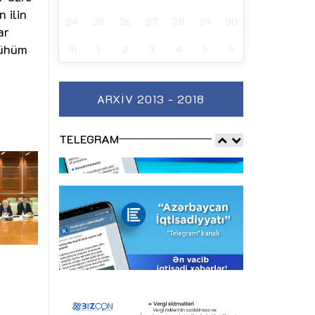
 ilin
24
25
26
27
28
29
30
ar
mühüm
31
1
2
3
4
5
6
ARXIV 2013 - 2018
TELEGRAM