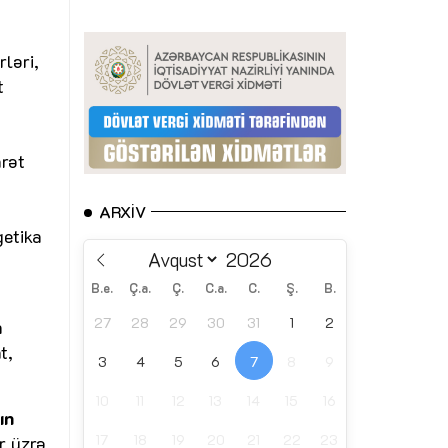
rləri,
t
rət
ARXIV
getika
B.e.
Ç.a.
Ç.
C.a.
C.
Ş.
B.
27
28
29
30
31
1
2
n
t,
3
4
5
6
7
8
9
10
11
12
13
14
15
16
ın
17
18
19
20
21
22
23
r üzrə