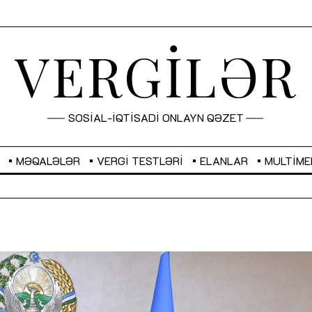
VERGİLƏR
SOSİAL-İQTİSADİ ONLAYN QƏZET
MƏQALƏLƏR
VERGI TESTLƏRI
ELANLAR
MULTIME
GBP
2,2873
RUB
2,0816
Sahibkarlıq fəaliyyəti üçün inklüziv
“Düzgün kommunikasiyanın
imkanlar yaradan vergi təşviqləri
real iş və sistemli fəaliyyə
MƏQALƏ
MÜSAHİBƏ