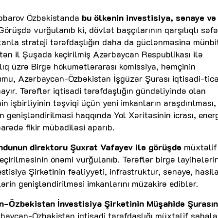
Cabbarov Özbəkistanda
bu ölkənin investisiya, sənaye və
 Görüşdə vurğulanıb ki, dövlət başçılarının qarşılıqlı səfə
stanla strateji tərəfdaşlığın daha da güclənməsinə münbi
 ötən il Şuşada keçirilmiş Azərbaycan Respublikası ilə
ıq üzrə Birgə hökumətlərarası komissiya, həmçinin
mu, Azərbaycan-Özbəkistan İşgüzar Şurası iqtisadi-tica
yır. Tərəflər iqtisadi tərəfdaşlığın gündəliyində olan
 işbirliyinin təşviqi üçün yeni imkanların araşdırılması,
ın genişləndirilməsi haqqında Yol Xəritəsinin icrası, ener
arədə fikir mübadiləsi aparıb.
ndunun direktoru Şuxrat Vafayev ilə görüşdə
müxtəlif
eçirilməsinin önəmi vurğulanıb. Tərəflər birgə layihələri
isiya Şirkətinin fəaliyyəti, infrastruktur, sənaye, hasila
in genişləndirilməsi imkanlarını müzakirə ediblər.
-Özbəkistan İnvestisiya Şirkətinin Müşahidə Şurasın
ərbaycan-Özbəkistan iqtisadi tərəfdaşlığı müxtəlif sahələ