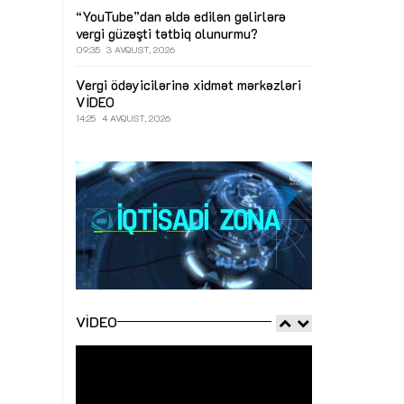
“YouTube”dan əldə edilən gəlirlərə
vergi güzəşti tətbiq olunurmu?
09:35
3 AVQUST, 2026
Vergi ödəyicilərinə xidmət mərkəzləri
VİDEO
14:25
4 AVQUST, 2026
VIDEO