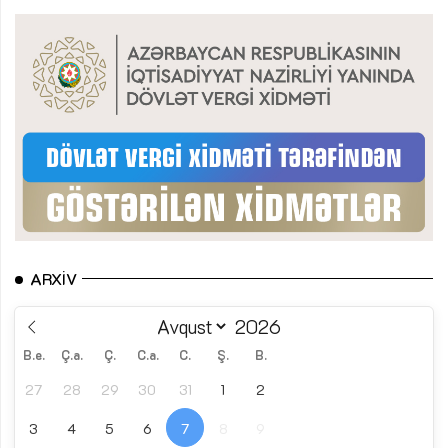
ARXIV
B.e.
Ç.a.
Ç.
C.a.
C.
Ş.
B.
27
28
29
30
31
1
2
3
4
5
6
7
8
9