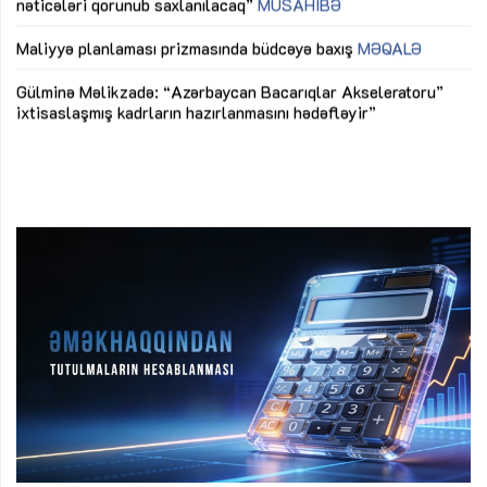
nəticələri qorunub saxlanılacaq”
MÜSAHİBƏ
Ay
ya
M
Maliyyə planlaması prizmasında büdcəyə baxış
MƏQALƏ
Az
Gülminə Məlikzadə: “Azərbaycan Bacarıqlar Akseleratoru”
ke
ixtisaslaşmış kadrların hazırlanmasını hədəfləyir”
Ay
su