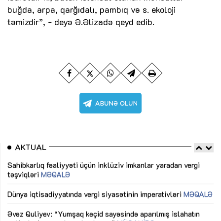
buğda, arpa, qarğıdalı, pambıq və s. ekoloji
təmizdir”, - deyə Ə.Əlizadə qeyd edib.
AKTUAL
Sahibkarlıq fəaliyyəti üçün inklüziv imkanlar yaradan vergi
“D
təşviqləri
MƏQALƏ
fə
lıq
Dünya iqtisadiyyatında vergi siyasətinin imperativləri
MƏQALƏ
Ni
mü
Əvəz Quliyev: “Yumşaq keçid sayəsində aparılmış islahatın