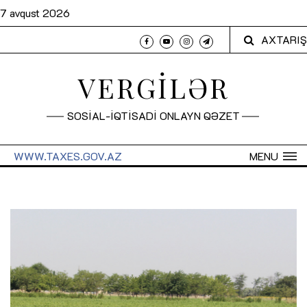
7 avqust 2026
AXTARIŞ
VERGİLƏR
SOSİAL-İQTİSADİ ONLAYN QƏZET
WWW.TAXES.GOV.AZ
MENU