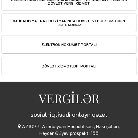
DÖVLƏT VERGİ XİDMƏTİ
İQTİSADİYYAT NAZİRLİYİ YANINDA DÖVLƏT VERGİ XİDMƏTİNİN
TƏDRİS MƏRKƏZİ
ELEKTRON HÖKUMƏT PORTALI
DÖVLƏT XİDMƏTLƏRİ PORTALI
VERGİLƏR
sosial-iqtisadi onlayn qəzet
AZ1029, Azərbaycan Respublikası, Bakı şəhəri,
Heydər Əliyev prospekti 155