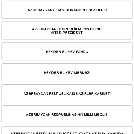
AZƏRBAYCAN RESPUBLİKASININ PREZİDENTİ
AZƏRBAYCAN RESPUBLİKASININ BİRİNCİ
VİTSE-PREZİDENTİ
HEYDƏR ƏLİYEV FONDU
HEYDƏR ƏLİYEV MƏRKƏZİ
AZƏRBAYCAN RESPUBLİKASI NAZİRLƏR KABİNETİ
AZƏRBAYCAN RESPUBLİKASININ MİLLİ MƏCLİSİ
AZƏRBAYCAN RESPUBLİKASI İQTİSADİYYAT NAZİRLİYİ YANINDA