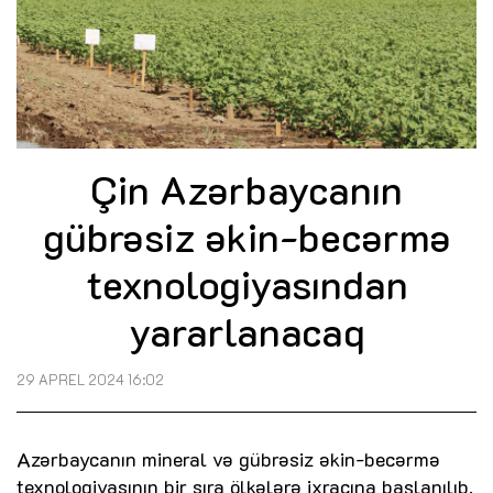
Çin Azərbaycanın
gübrəsiz əkin-becərmə
texnologiyasından
yararlanacaq
29 APREL 2024 16:02
Azərbaycanın mineral və gübrəsiz əkin-becərmə
texnologiyasının bir sıra ölkələrə ixracına başlanılıb.