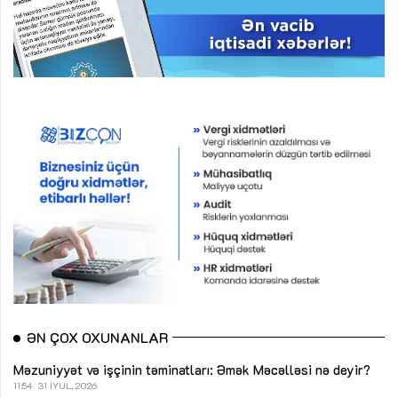
ƏN ÇOX OXUNANLAR
Məzuniyyət və işçinin təminatları: Əmək Məcəlləsi nə deyir?
11:54
31 İYUL, 2026