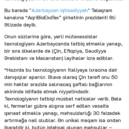
Bu barədə "
Azərbaycan iqtisadiyyatı
" Teleqram
kanalına “AqriBioEkoTex” şirkətinin prezidenti Əli
Əlizadə deyib.
Onun sözlərinə görə, yerli mütəxəssislər
texnologiyanı Azərbaycanda tətbiq etməklə yanaşı,
bir sıra ölkələrdə də (Çin, Efiopiya, Səudiyyə
Ərəbistanı və Macarıstan) layihələr icra ediblər.
“Hazırda bu texnologiyanın İtaliyaya ixracına dair
danışıqlar aparılır. Əlavə olaraq Çin tərəfi onu 50
min hektar ərazidə salınacaq şaftalı bağlarının
əkinində istifadə etmək niyyətindədir.
Texnologiyanın tətbiqi müsbət nəticələr verib. Belə
ki, fermerlər gübrə alışına sərf edilən vəsaitə
qənaət etməklə yanaşı, məhsuldarlığı 30 faizədək
artırmağa nail olublar. Ən unikal məqam isə ondan
ibarətdir ki, bütün istehsal olunan məhsullar –