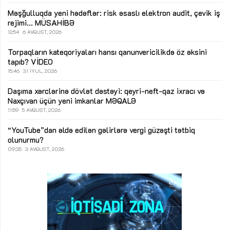
Məşğulluqda yeni hədəflər: risk əsaslı elektron audit, çevik iş
rejimi...
MÜSAHİBƏ
12:54
6 AVQUST, 2026
Torpaqların kateqoriyaları hansı qanunvericilikdə öz əksini
tapıb?
VİDEO
15:46
31 İYUL, 2026
Daşıma xərclərinə dövlət dəstəyi: qeyri-neft-qaz ixracı və
Naxçıvan üçün yeni imkanlar
MƏQALƏ
11:59
5 AVQUST, 2026
“YouTube”dan əldə edilən gəlirlərə vergi güzəşti tətbiq
olunurmu?
09:35
3 AVQUST, 2026