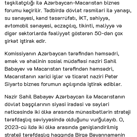
təşkilatçılığı ilə Azərbaycan-Macarıstan biznes
forumu keçirilir. Tədbirdə dövlət rəsmiləri ilə yanaşı,
su sənayesi, kənd təsərrüfatı, İKT, səhiyyə,
avtomobil sənayesi, əczaçılıq, tikinti, maliyyə və
digər sektorlarda fəaliyyət göstərən 50-dən çox
şirkət iştirak edir.
Komissiyanın Azərbaycan tərəfindən həmsədri,
əmək və əhalinin sosial müdafiəsi naziri Sahil
Babayev və Macarıstan tərəfindən həmsədri,
Macarıstanın xarici işlər və ticarət naziri Peter
Siyarto biznes forumun açılışında iştirak ediblər.
Nazir Sahil Babayev Azərbaycan ilə Macarıstanın
dövlət başçılarının siyasi iradəsi və səyləri
nəticəsində iki ölkə arasında münasibətlərin strateji
tərəfdaşlıq səviyyəsində olduğunu vurğulayıb. O,
2023-cü ildə iki ölkə arasında genişləndirilmiş
strateji tərəfdaşlıq haqqında Birgə Bəyannamənin