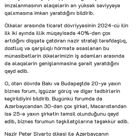
imzalanmasının əlaqələrin ən yüksək səviyyəyə
qalxmasına imkan yaratdığını bildirib.
Ölkələr arasında ticarət dövriyyəsinin 2024-cü ilin
ilk iki ayında illik müqayisədə 40%-dən çox
artdığını diqqətə çatdıran nazir strateji tərəfdaşlıq,
dostluq və qarşılıqlı hörmətə əsaslanan bu
münasibətlərin ölkələrimizin iş adamları arasında
da əlaqələrin genişlənməsinə şərait yaratdığını
qeyd edib.
O, ötən dövrdə Bakı və Budapeştdə 20-yə yaxın
biznes forum, işgüzar görüş və digər tədbirlərin
keçirildiyini bildirib. Bugünkü forumda da
Azərbaycandan 30-dan çox şirkət, Macarıstandan
isə 25-ə yaxın şirkətin təmsil olunduğunu qeyd
edib, biznes forumun təşkilatçılarına təşəkkür edib.
Nazir Peter Siyarto ölkəsi ilə Azərbaycanın