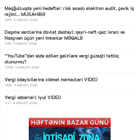
Məşğulluqda yeni hədəflər: risk əsaslı elektron audit, çevik iş
rejimi...
MÜSAHİBƏ
12:54
6 AVQUST, 2026
Daşıma xərclərinə dövlət dəstəyi: qeyri-neft-qaz ixracı və
Naxçıvan üçün yeni imkanlar
MƏQALƏ
11:59
5 AVQUST, 2026
“YouTube”dan əldə edilən gəlirlərə vergi güzəşti tətbiq
olunurmu?
09:35
3 AVQUST, 2026
Vergi ödəyicilərinə xidmət mərkəzləri
VİDEO
14:25
4 AVQUST, 2026
Vergi xəbərləri: iyul
VİDEO
11:17
4 AVQUST, 2026