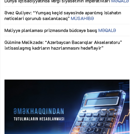
lıq
Dünya iqtisadiyyatında vergi siyasətinin imperativləri
MƏQALƏ
Ni
mü
Əvəz Quliyev: “Yumşaq keçid sayəsində aparılmış islahatın
nəticələri qorunub saxlanılacaq”
MÜSAHİBƏ
Ay
ya
M
Maliyyə planlaması prizmasında büdcəyə baxış
MƏQALƏ
Az
Gülminə Məlikzadə: “Azərbaycan Bacarıqlar Akseleratoru”
ke
ixtisaslaşmış kadrların hazırlanmasını hədəfləyir”
Ay
su