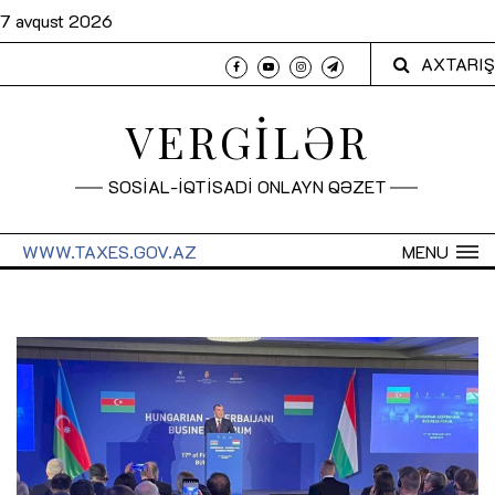
7 avqust 2026
AXTARIŞ
VERGİLƏR
SOSİAL-İQTİSADİ ONLAYN QƏZET
WWW.TAXES.GOV.AZ
MENU