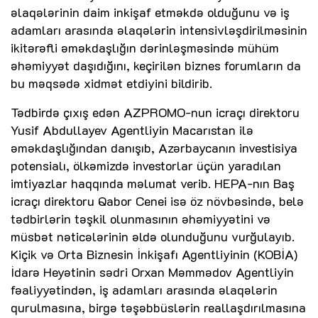
əlaqələrinin daim inkişaf etməkdə olduğunu və iş
adamları arasında əlaqələrin intensivləşdirilməsinin
ikitərəfli əməkdaşlığın dərinləşməsində mühüm
əhəmiyyət daşıdığını, keçirilən biznes forumların da
bu məqsədə xidmət etdiyini bildirib.
Tədbirdə çıxış edən AZPROMO-nun icraçı direktoru
Yusif Abdullayev Agentliyin Macarıstan ilə
əməkdaşlığından danışıb, Azərbaycanın investisiya
potensialı, ölkəmizdə investorlar üçün yaradılan
imtiyazlar haqqında məlumat verib. HEPA-nın Baş
icraçı direktoru Qabor Cenei isə öz növbəsində, belə
tədbirlərin təşkil olunmasının əhəmiyyətini və
müsbət nəticələrinin əldə olunduğunu vurğulayıb.
Kiçik və Orta Biznesin İnkişafı Agentliyinin (KOBİA)
İdarə Heyətinin sədri Orxan Məmmədov Agentliyin
fəaliyyətindən, iş adamları arasında əlaqələrin
qurulmasına, birgə təşəbbüslərin reallaşdırılmasına