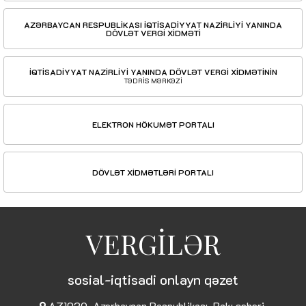
AZƏRBAYCAN RESPUBLİKASI İQTİSADİYYAT NAZİRLİYİ YANINDA
DÖVLƏT VERGİ XİDMƏTİ
İQTİSADİYYAT NAZİRLİYİ YANINDA DÖVLƏT VERGİ XİDMƏTİNİN
TƏDRİS MƏRKƏZİ
ELEKTRON HÖKUMƏT PORTALI
DÖVLƏT XİDMƏTLƏRİ PORTALI
VERGİLƏR
sosial-iqtisadi onlayn qəzet
AZ1029, Azərbaycan Respublikası, Bakı şəhəri,