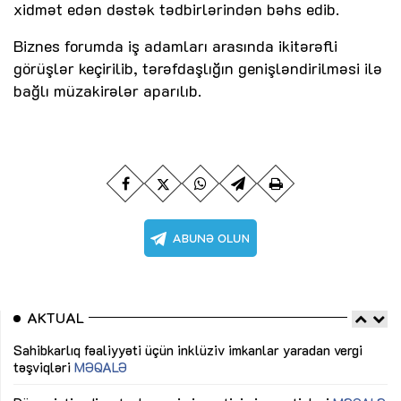
xidmət edən dəstək tədbirlərindən bəhs edib.
Biznes forumda iş adamları arasında ikitərəfli
görüşlər keçirilib, tərəfdaşlığın genişləndirilməsi ilə
bağlı müzakirələr aparılıb.
AKTUAL
Sahibkarlıq fəaliyyəti üçün inklüziv imkanlar yaradan vergi
“D
təşviqləri
MƏQALƏ
fə