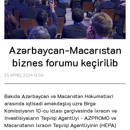
Azərbaycan-Macarıstan
biznes forumu keçirilib
25 APREL 2024 13:36
Bakıda Azərbaycan və Macarıstan Hökumətləri
arasında iqtisadi əməkdaşlıq üzrə Birgə
Komissiyanın 10-cu iclası çərçivəsində İxracın və
İnvestisiyaların Təşviqi Agentliyi - AZPROMO və
Macarıstanın İxracın Təşviqi Agentliyinin (HEPA)