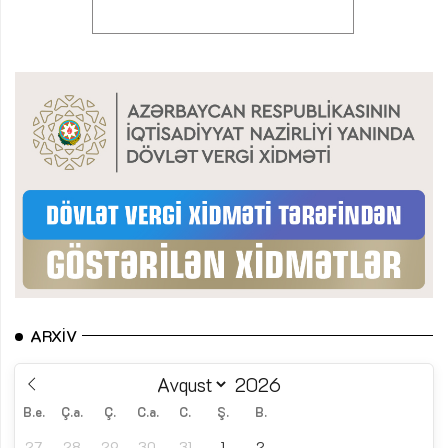
ARXIV
B.e.
Ç.a.
Ç.
C.a.
C.
Ş.
B.
27
28
29
30
31
1
2