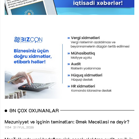
ƏN ÇOX OXUNANLAR
Məzuniyyət və işçinin təminatları: Əmək Məcəlləsi nə deyir?
11:54
31 İYUL, 2026