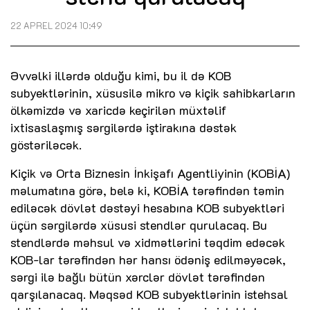
22 APREL 2024 10:49
Əvvəlki illərdə olduğu kimi, bu il də KOB
subyektlərinin, xüsusilə mikro və kiçik sahibkarların
ölkəmizdə və xaricdə keçirilən müxtəlif
ixtisaslaşmış sərgilərdə iştirakına dəstək
göstəriləcək.
Kiçik və Orta Biznesin İnkişafı Agentliyinin (KOBİA)
məlumatına görə, belə ki, KOBİA tərəfindən təmin
ediləcək dövlət dəstəyi hesabına KOB subyektləri
üçün sərgilərdə xüsusi stendlər qurulacaq. Bu
stendlərdə məhsul və xidmətlərini təqdim edəcək
KOB-lar tərəfindən hər hansı ödəniş edilməyəcək,
sərgi ilə bağlı bütün xərclər dövlət tərəfindən
qarşılanacaq. Məqsəd KOB subyektlərinin istehsal