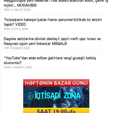
Məşğulluqda yeni hədəflər: risk əsaslı elektron audit, çevik iş
rejimi...
MÜSAHİBƏ
12:54
6 AVQUST, 2026
Torpaqların kateqoriyaları hansı qanunvericilikdə öz əksini
tapıb?
VİDEO
15:46
31 İYUL, 2026
Daşıma xərclərinə dövlət dəstəyi: qeyri-neft-qaz ixracı və
Naxçıvan üçün yeni imkanlar
MƏQALƏ
11:59
5 AVQUST, 2026
“YouTube”dan əldə edilən gəlirlərə vergi güzəşti tətbiq
olunurmu?
09:35
3 AVQUST, 2026