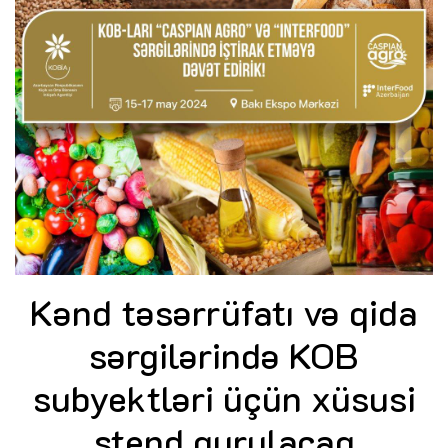
Kənd təsərrüfatı və qida
sərgilərində KOB
subyektləri üçün xüsusi
stend qurulacaq