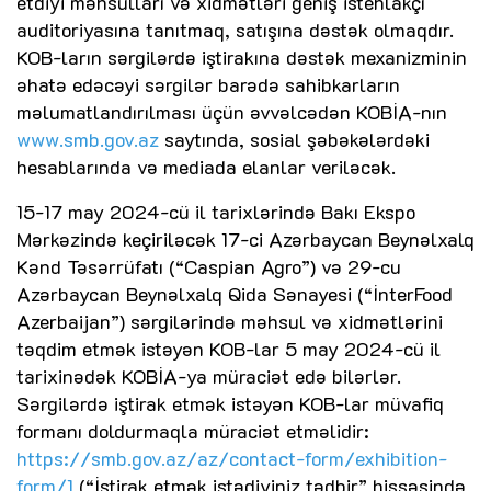
etdiyi məhsulları və xidmətləri geniş istehlakçı
auditoriyasına tanıtmaq, satışına dəstək olmaqdır.
KOB-ların sərgilərdə iştirakına dəstək mexanizminin
əhatə edəcəyi sərgilər barədə sahibkarların
məlumatlandırılması üçün əvvəlcədən KOBİA-nın
www.smb.gov.az
saytında, sosial şəbəkələrdəki
hesablarında və mediada elanlar veriləcək.
15-17 may 2024-cü il tarixlərində Bakı Ekspo
Mərkəzində keçiriləcək 17-ci Azərbaycan Beynəlxalq
Kənd Təsərrüfatı (“Caspian Agro”) və 29-cu
Azərbaycan Beynəlxalq Qida Sənayesi (“İnterFood
Azerbaijan”) sərgilərində məhsul və xidmətlərini
təqdim etmək istəyən KOB-lar 5 may 2024-cü il
tarixinədək KOBİA-ya müraciət edə bilərlər.
Sərgilərdə iştirak etmək istəyən KOB-lar müvafiq
formanı doldurmaqla müraciət etməlidir:
https://smb.gov.az/az/contact-form/exhibition-
form/1
(“İştirak etmək istədiyiniz tədbir” hissəsində