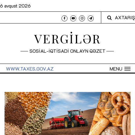
6 avqust 2026
AXTARIŞ
VERGİLƏR
SOSİAL-İQTİSADİ ONLAYN QƏZET
WWW.TAXES.GOV.AZ
MENU