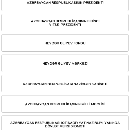
AZƏRBAYCAN RESPUBLİKASININ PREZİDENTİ
AZƏRBAYCAN RESPUBLİKASININ BİRİNCİ
VİTSE-PREZİDENTİ
HEYDƏR ƏLİYEV FONDU
HEYDƏR ƏLİYEV MƏRKƏZİ
AZƏRBAYCAN RESPUBLİKASI NAZİRLƏR KABİNETİ
AZƏRBAYCAN RESPUBLİKASININ MİLLİ MƏCLİSİ
AZƏRBAYCAN RESPUBLİKASI İQTİSADİYYAT NAZİRLİYİ YANINDA
DÖVLƏT VERGİ XİDMƏTİ