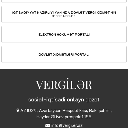
İQTİSADİYYAT NAZİRLİYİ YANINDA DÖVLƏT VERGİ XİDMƏTİNİN
TƏDRİS MƏRKƏZİ
ELEKTRON HÖKUMƏT PORTALI
DÖVLƏT XİDMƏTLƏRİ PORTALI
VERGİLƏR
sosial-iqtisadi onlayn qəzet
AZ1029, Azərbaycan Respublikası, Bakı şəhəri,
Heydər Əliyev prospekti 155
info@vergiler.az