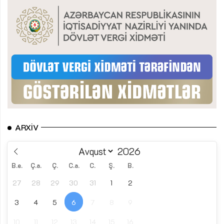
ARXIV
B.e.
Ç.a.
Ç.
C.a.
C.
Ş.
B.
27
28
29
30
31
1
2
3
4
5
6
7
8
9
10
11
12
13
14
15
16