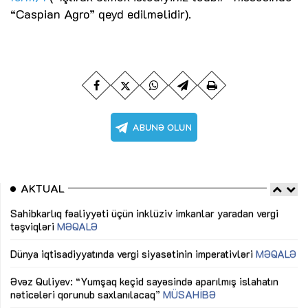
“Caspian Agro” qeyd edilməlidir).
AKTUAL
Sahibkarlıq fəaliyyəti üçün inklüziv imkanlar yaradan vergi
“D
təşviqləri
MƏQALƏ
fə
lıq
Dünya iqtisadiyyatında vergi siyasətinin imperativləri
MƏQALƏ
Ni
mü
Əvəz Quliyev: “Yumşaq keçid sayəsində aparılmış islahatın
nəticələri qorunub saxlanılacaq”
MÜSAHİBƏ
Ay
ya