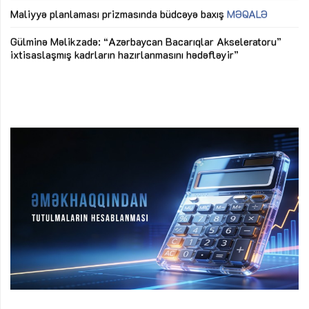
M
Maliyyə planlaması prizmasında büdcəyə baxış
MƏQALƏ
Az
Gülminə Məlikzadə: “Azərbaycan Bacarıqlar Akseleratoru”
ke
ixtisaslaşmış kadrların hazırlanmasını hədəfləyir”
Ay
su