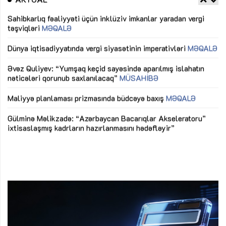
Sahibkarlıq fəaliyyəti üçün inklüziv imkanlar yaradan vergi
“D
təşviqləri
MƏQALƏ
fə
lıq
Dünya iqtisadiyyatında vergi siyasətinin imperativləri
MƏQALƏ
Ni
mü
Əvəz Quliyev: “Yumşaq keçid sayəsində aparılmış islahatın
nəticələri qorunub saxlanılacaq”
MÜSAHİBƏ
Ay
ya
M
Maliyyə planlaması prizmasında büdcəyə baxış
MƏQALƏ
Az
Gülminə Məlikzadə: “Azərbaycan Bacarıqlar Akseleratoru”
ke
ixtisaslaşmış kadrların hazırlanmasını hədəfləyir”
Ay
su