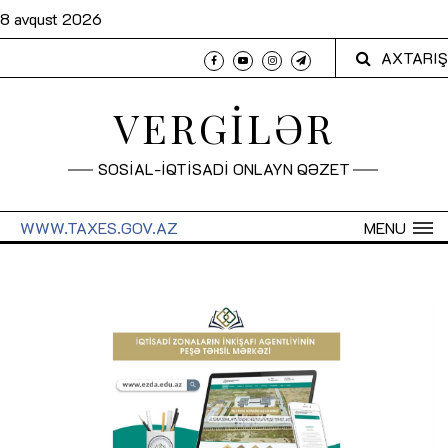
8 avqust 2026
AXTARIŞ
VERGİLƏR
SOSİAL-İQTİSADİ ONLAYN QƏZET
WWW.TAXES.GOV.AZ
MENU