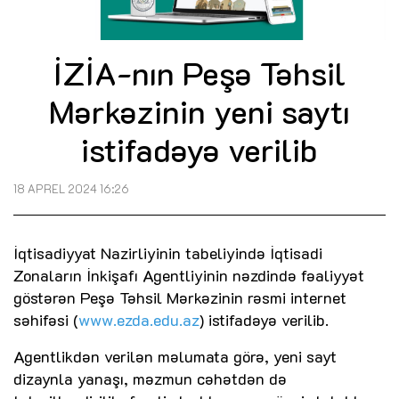
İZİA-nın Peşə Təhsil
Mərkəzinin yeni saytı
istifadəyə verilib
18 APREL 2024 16:26
İqtisadiyyat Nazirliyinin tabeliyində İqtisadi
Zonaların İnkişafı Agentliyinin nəzdində fəaliyyət
göstərən Peşə Təhsil Mərkəzinin rəsmi internet
səhifəsi (
www.ezda.edu.az
) istifadəyə verilib.
Agentlikdən verilən məlumata görə, yeni sayt
dizaynla yanaşı, məzmun cəhətdən də