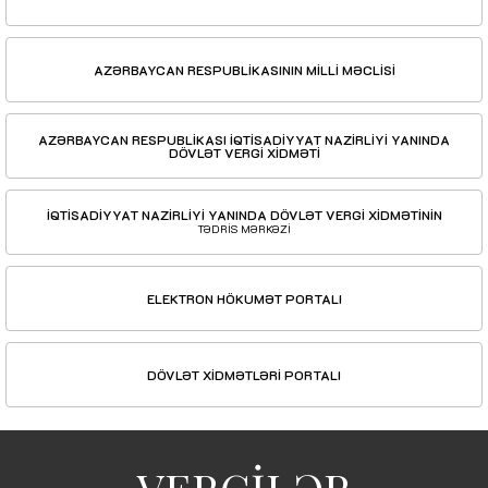
AZƏRBAYCAN RESPUBLİKASININ MİLLİ MƏCLİSİ
AZƏRBAYCAN RESPUBLİKASI İQTİSADİYYAT NAZİRLİYİ YANINDA
DÖVLƏT VERGİ XİDMƏTİ
İQTİSADİYYAT NAZİRLİYİ YANINDA DÖVLƏT VERGİ XİDMƏTİNİN
TƏDRİS MƏRKƏZİ
ELEKTRON HÖKUMƏT PORTALI
DÖVLƏT XİDMƏTLƏRİ PORTALI