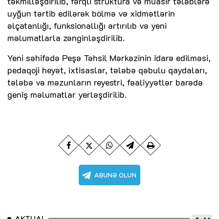
təkmilləşdirilib, fərqli struktura və müasir tələblərə
uyğun tərtib edilərək bölmə və xidmətlərin
əlçatanlığı, funksionallığı artırılıb və yeni
məlumatlarla zənginləşdirilib.
Yeni səhifədə Peşə Təhsil Mərkəzinin idarə edilməsi,
pedaqoji heyət, ixtisaslar, tələbə qəbulu qaydaları,
tələbə və məzunların reyestri, fəaliyyətlər barədə
geniş məlumatlar yerləşdirilib.
AKTUAL