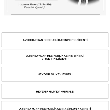
AZƏRBAYCAN RESPUBLİKASININ PREZİDENTİ
AZƏRBAYCAN RESPUBLİKASININ BİRİNCİ
VİTSE-PREZİDENTİ
HEYDƏR ƏLİYEV FONDU
HEYDƏR ƏLİYEV MƏRKƏZİ
AZƏRBAYCAN RESPUBLİKASI NAZİRLƏR KABİNETİ