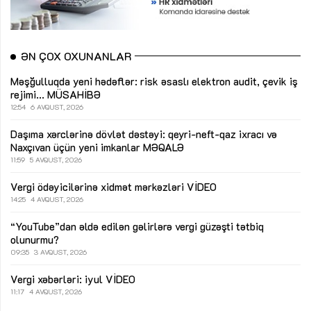
ƏN ÇOX OXUNANLAR
Məşğulluqda yeni hədəflər: risk əsaslı elektron audit, çevik iş
rejimi...
MÜSAHİBƏ
12:54
6 AVQUST, 2026
Daşıma xərclərinə dövlət dəstəyi: qeyri-neft-qaz ixracı və
Naxçıvan üçün yeni imkanlar
MƏQALƏ
11:59
5 AVQUST, 2026
Vergi ödəyicilərinə xidmət mərkəzləri
VİDEO
14:25
4 AVQUST, 2026
“YouTube”dan əldə edilən gəlirlərə vergi güzəşti tətbiq
olunurmu?
09:35
3 AVQUST, 2026
Vergi xəbərləri: iyul
VİDEO
11:17
4 AVQUST, 2026