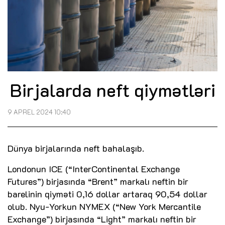
Birjalarda neft qiymətləri
9 APREL 2024 10:40
Dünya birjalarında neft bahalaşıb.
Londonun ICE (“InterContinental Exchange
Futures”) birjasında “Brent” markalı neftin bir
barelinin qiyməti 0,16 dollar artaraq 90,54 dollar
olub. Nyu-Yorkun NYMEX (“New York Mercantile
Exchange”) birjasında “Light” markalı neftin bir