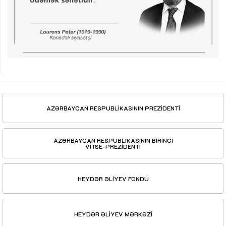
AZƏRBAYCAN RESPUBLİKASININ PREZİDENTİ
AZƏRBAYCAN RESPUBLİKASININ BİRİNCİ
VİTSE-PREZİDENTİ
HEYDƏR ƏLİYEV FONDU
HEYDƏR ƏLİYEV MƏRKƏZİ