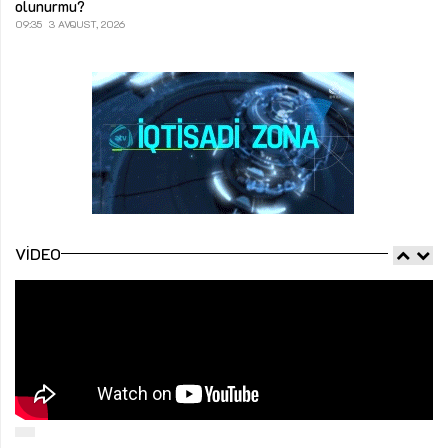
olunurmu?
09:35
3 AVQUST, 2026
VIDEO