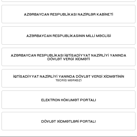
AZƏRBAYCAN RESPUBLİKASI NAZİRLƏR KABİNETİ
AZƏRBAYCAN RESPUBLİKASININ MİLLİ MƏCLİSİ
AZƏRBAYCAN RESPUBLİKASI İQTİSADİYYAT NAZİRLİYİ YANINDA
DÖVLƏT VERGİ XİDMƏTİ
İQTİSADİYYAT NAZİRLİYİ YANINDA DÖVLƏT VERGİ XİDMƏTİNİN
TƏDRİS MƏRKƏZİ
ELEKTRON HÖKUMƏT PORTALI
DÖVLƏT XİDMƏTLƏRİ PORTALI