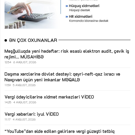
ƏN ÇOX OXUNANLAR
Məşğulluqda yeni hədəflər: risk əsaslı elektron audit, çevik iş
rejimi...
MÜSAHİBƏ
12:54
6 AVQUST, 2026
Daşıma xərclərinə dövlət dəstəyi: qeyri-neft-qaz ixracı və
Naxçıvan üçün yeni imkanlar
MƏQALƏ
11:59
5 AVQUST, 2026
Vergi ödəyicilərinə xidmət mərkəzləri
VİDEO
14:25
4 AVQUST, 2026
Vergi xəbərləri: iyul
VİDEO
11:17
4 AVQUST, 2026
“YouTube”dan əldə edilən gəlirlərə vergi güzəşti tətbiq