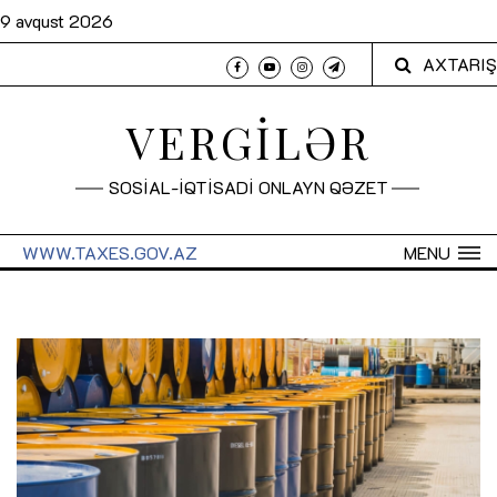
9 avqust 2026
AXTARIŞ
VERGİLƏR
SOSİAL-İQTİSADİ ONLAYN QƏZET
WWW.TAXES.GOV.AZ
MENU