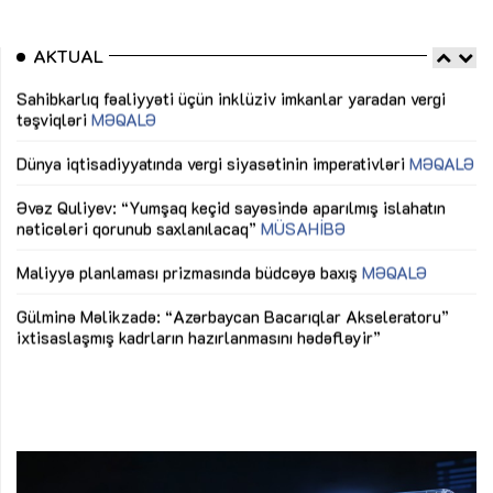
AKTUAL
Sahibkarlıq fəaliyyəti üçün inklüziv imkanlar yaradan vergi
“D
təşviqləri
MƏQALƏ
fə
lıq
Dünya iqtisadiyyatında vergi siyasətinin imperativləri
MƏQALƏ
Ni
mü
Əvəz Quliyev: “Yumşaq keçid sayəsində aparılmış islahatın
nəticələri qorunub saxlanılacaq”
MÜSAHİBƏ
Ay
ya
M
Maliyyə planlaması prizmasında büdcəyə baxış
MƏQALƏ
Az
Gülminə Məlikzadə: “Azərbaycan Bacarıqlar Akseleratoru”
ke
ixtisaslaşmış kadrların hazırlanmasını hədəfləyir”
Ay
su