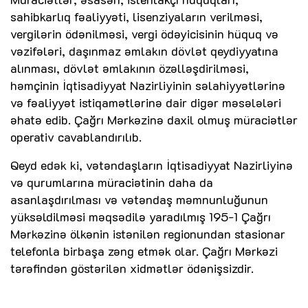
sahibkarlıq fəaliyyəti, lisenziyaların verilməsi,
vergilərin ödənilməsi, vergi ödəyicisinin hüquq və
vəzifələri, daşınmaz əmlakın dövlət qeydiyyatına
alınması, dövlət əmlakının özəlləşdirilməsi,
həmçinin İqtisadiyyat Nazirliyinin səlahiyyətlərinə
və fəaliyyət istiqamətlərinə dair digər məsələləri
əhatə edib. Çağrı Mərkəzinə daxil olmuş müraciətlər
operativ cavablandırılıb.
Qeyd edək ki, vətəndaşların İqtisadiyyat Nazirliyinə
və qurumlarına müraciətinin daha da
asanlaşdırılması və vətəndaş məmnunluğunun
yüksəldilməsi məqsədilə yaradılmış 195-1 Çağrı
Mərkəzinə ölkənin istənilən regionundan stasionar
telefonla birbaşa zəng etmək olar. Çağrı Mərkəzi
tərəfindən göstərilən xidmətlər ödənişsizdir.