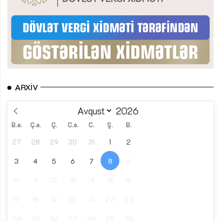
ARXIV
B.e.
Ç.a.
Ç.
C.a.
C.
Ş.
B.
27
28
29
30
31
1
2
3
4
5
6
7
8
9
10
11
12
13
14
15
16
17
18
19
20
21
22
23
24
25
26
27
28
29
30