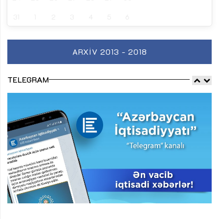
31
1
2
3
4
5
6
ARXIV 2013 - 2018
TELEGRAM