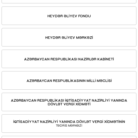
HEYDƏR ƏLİYEV FONDU
HEYDƏR ƏLİYEV MƏRKƏZİ
AZƏRBAYCAN RESPUBLİKASI NAZİRLƏR KABİNETİ
AZƏRBAYCAN RESPUBLİKASININ MİLLİ MƏCLİSİ
AZƏRBAYCAN RESPUBLİKASI İQTİSADİYYAT NAZİRLİYİ YANINDA
DÖVLƏT VERGİ XİDMƏTİ
İQTİSADİYYAT NAZİRLİYİ YANINDA DÖVLƏT VERGİ XİDMƏTİNİN
TƏDRİS MƏRKƏZİ