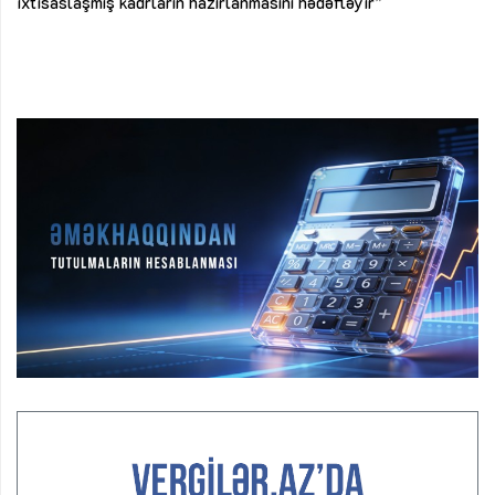
ixtisaslaşmış kadrların hazırlanmasını hədəfləyir”
Ay
su