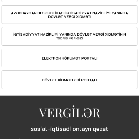
AZƏRBAYCAN RESPUBLİKASI İQTİSADİYYAT NAZİRLİYİ YANINDA
DÖVLƏT VERGİ XİDMƏTİ
İQTİSADİYYAT NAZİRLİYİ YANINDA DÖVLƏT VERGİ XİDMƏTİNİN
TƏDRİS MƏRKƏZİ
ELEKTRON HÖKUMƏT PORTALI
DÖVLƏT XİDMƏTLƏRİ PORTALI
VERGİLƏR
sosial-iqtisadi onlayn qəzet