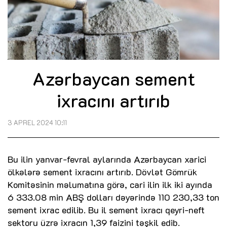
Azərbaycan sement
ixracını artırıb
3 APREL 2024 10:11
Bu ilin yanvar-fevral aylarında Azərbaycan xarici
ölkələrə sement ixracını artırıb. Dövlət Gömrük
Komitəsinin məlumatına görə, cari ilin ilk iki ayında
6 333.08 min ABŞ dolları dəyərində 110 230,33 ton
sement ixrac edilib. Bu il sement ixracı qeyri-neft
sektoru üzrə ixracın 1,39 faizini təşkil edib.