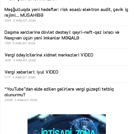
Məşğulluqda yeni hədəflər: risk əsaslı elektron audit, çevik iş
rejimi...
MÜSAHİBƏ
12:54
6 AVQUST, 2026
Daşıma xərclərinə dövlət dəstəyi: qeyri-neft-qaz ixracı və
Naxçıvan üçün yeni imkanlar
MƏQALƏ
11:59
5 AVQUST, 2026
Vergi ödəyicilərinə xidmət mərkəzləri
VİDEO
14:25
4 AVQUST, 2026
Vergi xəbərləri: iyul
VİDEO
11:17
4 AVQUST, 2026
“YouTube”dan əldə edilən gəlirlərə vergi güzəşti tətbiq
olunurmu?
09:35
3 AVQUST, 2026