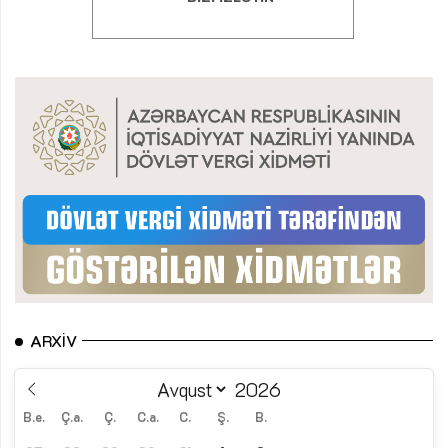
ARXIV
B.e.
Ç.a.
Ç.
C.a.
C.
Ş.
B.