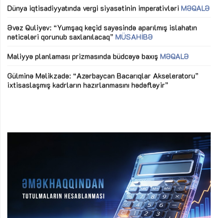
lıq
Dünya iqtisadiyyatında vergi siyasətinin imperativləri
MƏQALƏ
Ni
mü
Əvəz Quliyev: “Yumşaq keçid sayəsində aparılmış islahatın
nəticələri qorunub saxlanılacaq”
MÜSAHİBƏ
Ay
ya
M
Maliyyə planlaması prizmasında büdcəyə baxış
MƏQALƏ
Az
Gülminə Məlikzadə: “Azərbaycan Bacarıqlar Akseleratoru”
ke
ixtisaslaşmış kadrların hazırlanmasını hədəfləyir”
Ay
su