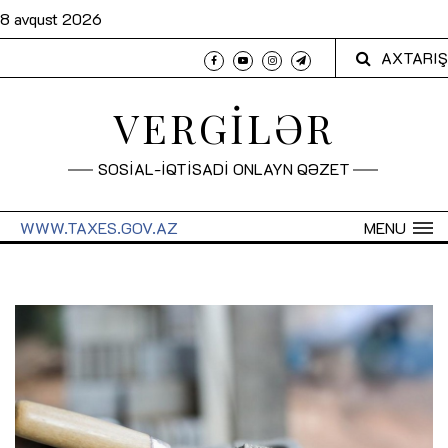
8 avqust 2026
AXTARIŞ
VERGİLƏR
SOSİAL-İQTİSADİ ONLAYN QƏZET
WWW.TAXES.GOV.AZ
MENU