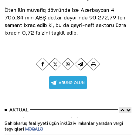
Ötən ilin müvafiq dövründə isə Azərbaycan 4
706,84 min ABŞ dollar dəyərində 90 272,79 ton
sement ixrac edib ki, bu da qeyri-neft sektoru üzrə
ixracın 0,72 faizini təşkil edib.
AKTUAL
Sahibkarlıq fəaliyyəti üçün inklüziv imkanlar yaradan vergi
“D
təşviqləri
MƏQALƏ
fə