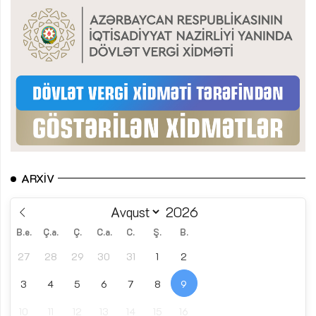
ARXIV
B.e.
Ç.a.
Ç.
C.a.
C.
Ş.
B.
27
28
29
30
31
1
2
3
4
5
6
7
8
9
10
11
12
13
14
15
16