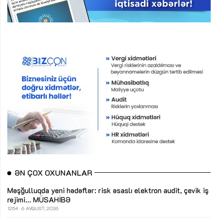
ƏN ÇOX OXUNANLAR
Məşğulluqda yeni hədəflər: risk əsaslı elektron audit, çevik iş
rejimi...
MÜSAHİBƏ
12:54
6 AVQUST, 2026