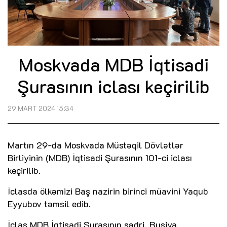
Moskvada MDB İqtisadi
Şurasının iclası keçirilib
29 MART 2024 15:34
Martın 29-da Moskvada Müstəqil Dövlətlər
Birliyinin (MDB) İqtisadi Şurasının 101-ci iclası
keçirilib.
İclasda ölkəmizi Baş nazirin birinci müavini Yaqub
Eyyubov təmsil edib.
İclas MDB İqtisadi Şurasının sədri, Rusiya