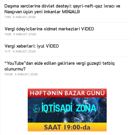
Daşıma xərclərinə dövlət dəstəyi: qeyri-neft-qaz ixracı və
Naxçıvan üçün yeni imkanlar
MƏQALƏ
11:59
5 AVQUST, 2026
Vergi ödəyicilərinə xidmət mərkəzləri
VİDEO
14:25
4 AVQUST, 2026
Vergi xəbərləri: iyul
VİDEO
11:17
4 AVQUST, 2026
“YouTube”dan əldə edilən gəlirlərə vergi güzəşti tətbiq
olunurmu?
09:35
3 AVQUST, 2026