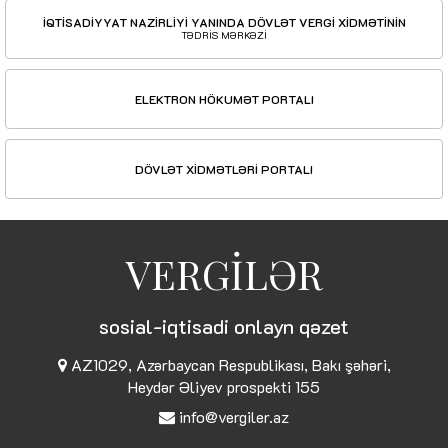
İQTİSADİYYAT NAZİRLİYİ YANINDA DÖVLƏT VERGİ XİDMƏTİNİN
TƏDRİS MƏRKƏZİ
ELEKTRON HÖKUMƏT PORTALI
DÖVLƏT XİDMƏTLƏRİ PORTALI
VERGİLƏR
sosial-iqtisadi onlayn qəzet
AZ1029, Azərbaycan Respublikası, Bakı şəhəri,
Heydər Əliyev prospekti 155
info@vergiler.az