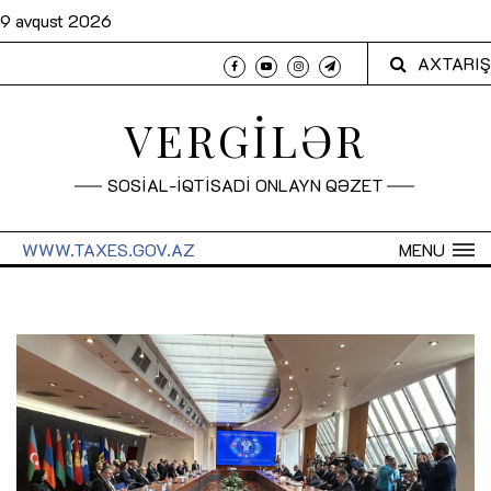
9 avqust 2026
AXTARIŞ
VERGİLƏR
SOSİAL-İQTİSADİ ONLAYN QƏZET
WWW.TAXES.GOV.AZ
MENU