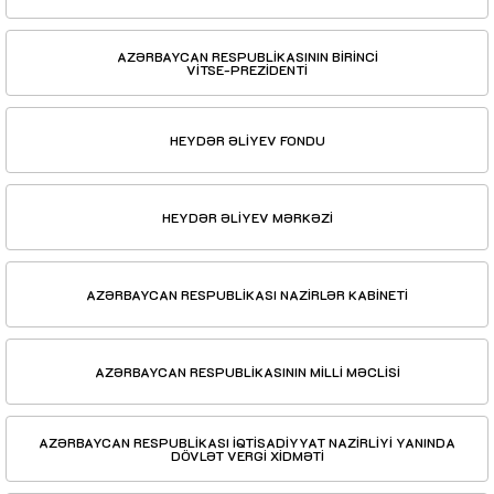
AZƏRBAYCAN RESPUBLİKASININ BİRİNCİ
VİTSE-PREZİDENTİ
HEYDƏR ƏLİYEV FONDU
HEYDƏR ƏLİYEV MƏRKƏZİ
AZƏRBAYCAN RESPUBLİKASI NAZİRLƏR KABİNETİ
AZƏRBAYCAN RESPUBLİKASININ MİLLİ MƏCLİSİ
AZƏRBAYCAN RESPUBLİKASI İQTİSADİYYAT NAZİRLİYİ YANINDA
DÖVLƏT VERGİ XİDMƏTİ