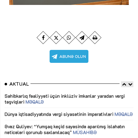
AKTUAL
Sahibkarlıq fəaliyyəti üçün inklüziv imkanlar yaradan vergi
“D
təşviqləri
MƏQALƏ
fə
lıq
Dünya iqtisadiyyatında vergi siyasətinin imperativləri
MƏQALƏ
Ni
mü
Əvəz Quliyev: “Yumşaq keçid sayəsində aparılmış islahatın
nəticələri qorunub saxlanılacaq”
MÜSAHİBƏ
Ay
ya