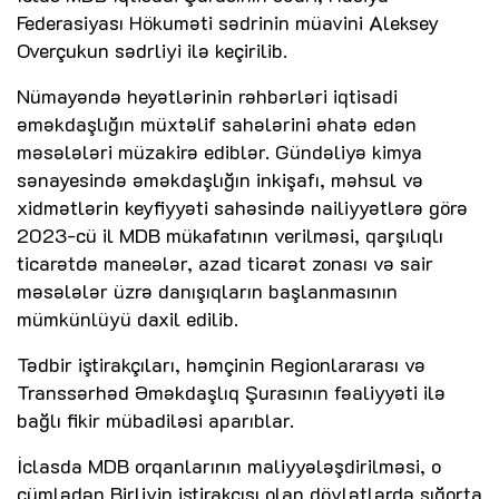
Federasiyası Hökuməti sədrinin müavini Aleksey
Overçukun sədrliyi ilə keçirilib.
Nümayəndə heyətlərinin rəhbərləri iqtisadi
əməkdaşlığın müxtəlif sahələrini əhatə edən
məsələləri müzakirə ediblər. Gündəliyə kimya
sənayesində əməkdaşlığın inkişafı, məhsul və
xidmətlərin keyfiyyəti sahəsində nailiyyətlərə görə
2023-cü il MDB mükafatının verilməsi, qarşılıqlı
ticarətdə maneələr, azad ticarət zonası və sair
məsələlər üzrə danışıqların başlanmasının
mümkünlüyü daxil edilib.
Tədbir iştirakçıları, həmçinin Regionlararası və
Transsərhəd Əməkdaşlıq Şurasının fəaliyyəti ilə
bağlı fikir mübadiləsi aparıblar.
İclasda MDB orqanlarının maliyyələşdirilməsi, o
cümlədən Birliyin iştirakçısı olan dövlətlərdə sığorta