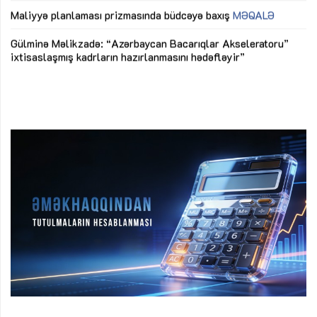
M
Maliyyə planlaması prizmasında büdcəyə baxış
MƏQALƏ
Az
Gülminə Məlikzadə: “Azərbaycan Bacarıqlar Akseleratoru”
ke
ixtisaslaşmış kadrların hazırlanmasını hədəfləyir”
Ay
su