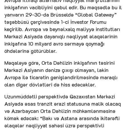
Avropa İttifaqı alternativ nəqliyyat marşrutlarının
inkişafının vacibliyini qəbul edir. Bu məqsədlə bu il
yanvarın 29-30-da Brüsseldə “Global Gateway”
təşəbbüsü çərçivəsində 1-ci İnvestor Forumu
keçirilib. Avropa və beynəlxalq maliyyə institutları
Mərkəzi Asiyada dayanıqlı nəqliyyat əlaqələrinin
inkişafına 10 milyard avro sərmayə qoymağı
öhdələrinə götürüblər.
Məqaləyə görə, Orta Dəhlizin inkişafının təsirini
Mərkəzi Asiyanın dənizə çıxışı olmayan, lakin
Avropa ilə ticarətin genişləndirilməsində maraqlı
olan digər dövlətləri də hiss edəcəklər.
Uzunmüddətli perspektivdə Qazaxıstan Mərkəzi
Asiyada əsas tranzit ərazi statusuna malik olacaq
və Azərbaycan Orta Dəhlizin möhkəmlənməsinə
kömək edəcək: “Bakı və Astana arasında ikitərəfli
əlaqələr nəqliyyat sahəsi üzrə perspektivli