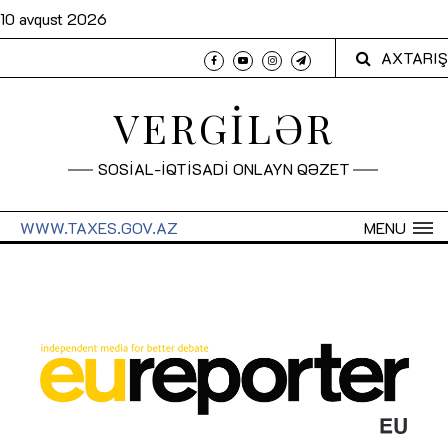
10 avqust 2026
AXTARIŞ
VERGİLƏR
SOSİAL-İQTİSADİ ONLAYN QƏZET
WWW.TAXES.GOV.AZ
MENU