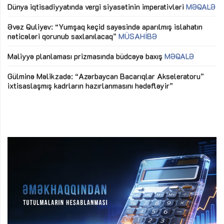
lıq
Dünya iqtisadiyyatında vergi siyasətinin imperativləri
MƏQALƏ
Ni
mü
Əvəz Quliyev: “Yumşaq keçid sayəsində aparılmış islahatın
nəticələri qorunub saxlanılacaq”
MÜSAHİBƏ
Ay
ya
M
Maliyyə planlaması prizmasında büdcəyə baxış
MƏQALƏ
Az
Gülminə Məlikzadə: “Azərbaycan Bacarıqlar Akseleratoru”
ke
ixtisaslaşmış kadrların hazırlanmasını hədəfləyir”
Ay
su