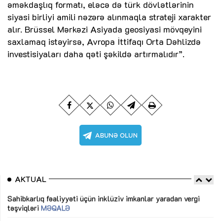
əməkdaşlıq formatı, eləcə də türk dövlətlərinin
siyasi birliyi amili nəzərə alınmaqla strateji xarakter
alır. Brüssel Mərkəzi Asiyada geosiyasi mövqeyini
saxlamaq istəyirsə, Avropa İttifaqı Orta Dəhlizdə
investisiyaları daha qəti şəkildə artırmalıdır”.
AKTUAL
Sahibkarlıq fəaliyyəti üçün inklüziv imkanlar yaradan vergi
“D
təşviqləri
MƏQALƏ
fə