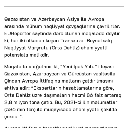
Qazaxıstan və Azərbaycan Asiya ilə Avropa
arasında mühüm nəqliyyat qovşaqlarına çevrilirlər.
EUReporter saytında dərc olunan məqalədə deyilir
ki, hər iki ölkədən keçən Transxəzər Beynəlxalq
Nəqliyyat Marşrutu (Orta Dəhliz) əhəmiyyətli
potensiala malikdir.
Məqalədə vurğulanır ki, “Yeni İpək Yolu” ideyası
Qazaxıstan, Azərbaycan və Gürcüstan vasitəsilə
Çindən Avropa İttifaqına malların çatdırılmasını
ehtiva edir: “Ekspertlərin hesablamalarına görə,
Orta Dəhliz üzrə daşımaların həcmi 86 faiz artaraq
2,8 milyon tona çatıb. Bu, 2021-ci ilin məlumatları
(586 min ton) ilə müqayisədə əhəmiyyətli şəkildə
çoxdur”.