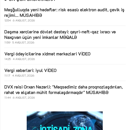
Məşğulluqda yeni hədəflər: risk əsaslı elektron audit, çevik iş
rejimi...
MÜSAHİBƏ
12:54
6 AVQUST, 2026
Daşıma xərclərinə dövlət dəstəyi: qeyri-neft-qaz ixracı və
Naxçıvan üçün yeni imkanlar
MƏQALƏ
11:59
5 AVQUST, 2026
Vergi ödəyicilərinə xidmət mərkəzləri
VİDEO
14:25
4 AVQUST, 2026
Vergi xəbərləri: iyul
VİDEO
11:17
4 AVQUST, 2026
DVX rəisi Orxan Nəzərli: "Məqsədimiz daha proqnozlaşdırılan,
rahat və əlçatan mühit formalaşdırmaqdır"
MÜSAHİBƏ
11:44
6 AVQUST, 2026