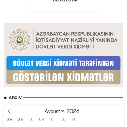
ARXIV
B.e.
Ç.a.
Ç.
C.a.
C.
Ş.
B.