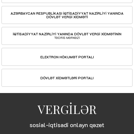
AZƏRBAYCAN RESPUBLİKASI İQTİSADİYYAT NAZİRLİYİ YANINDA
DÖVLƏT VERGİ XİDMƏTİ
İQTİSADİYYAT NAZİRLİYİ YANINDA DÖVLƏT VERGİ XİDMƏTİNİN
TƏDRİS MƏRKƏZİ
ELEKTRON HÖKUMƏT PORTALI
DÖVLƏT XİDMƏTLƏRİ PORTALI
VERGİLƏR
sosial-iqtisadi onlayn qəzet