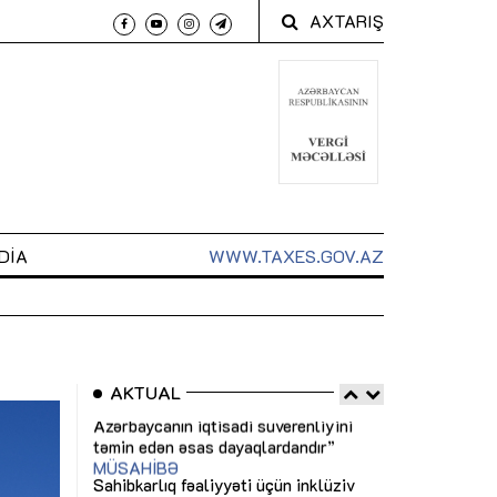
AXTARIŞ
DIA
WWW.TAXES.GOV.AZ
AKTUAL
 arxasında
Sahibkarlıq fəaliyyəti üçün inklüziv
“Düzgün kommun
t dayanır”
imkanlar yaradan vergi təşviqləri
real iş və siste
MƏQALƏ
MÜSAHİBƏ