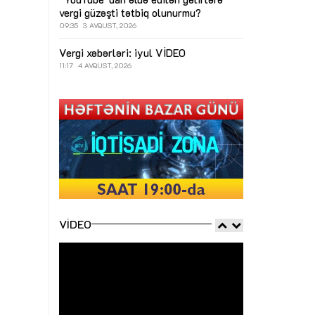
vergi güzəşti tətbiq olunurmu?
09:35
3 AVQUST, 2026
Vergi xəbərləri: iyul
VİDEO
11:17
4 AVQUST, 2026
VIDEO