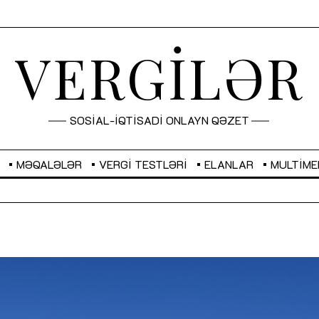
VERGİLƏR
SOSİAL-İQTİSADİ ONLAYN QƏZET
MƏQALƏLƏR
VERGI TESTLƏRI
ELANLAR
MULTIME
GBP
2,2873
RUB
2,0816
Sahibkarlıq fəaliyyəti üçün inklüziv
“Düzgün kommunikasiyanın
imkanlar yaradan vergi təşviqləri
real iş və sistemli fəaliyyə
MƏQALƏ
MÜSAHİBƏ