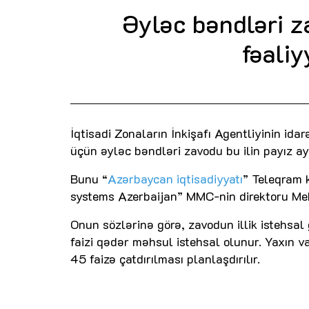
Əyləc bəndləri z
fəali
İqtisadi Zonaların İnkişafı Agentliyinin id
üçün əyləc bəndləri zavodu bu ilin payız a
Bunu “
Azərbaycan iqtisadiyyatı
” Teleqram 
systems Azerbaijan” MMC-nin direktoru M
Onun sözlərinə görə, zavodun illik istehsa
faizi qədər məhsul istehsal olunur. Yaxın v
45 faizə çatdırılması planlaşdırılır.