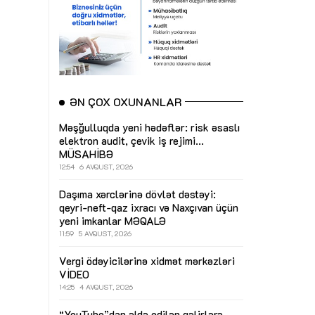
ƏN ÇOX OXUNANLAR
Məşğulluqda yeni hədəflər: risk əsaslı
elektron audit, çevik iş rejimi...
MÜSAHİBƏ
12:54
6 AVQUST, 2026
Daşıma xərclərinə dövlət dəstəyi:
qeyri-neft-qaz ixracı və Naxçıvan üçün
yeni imkanlar
MƏQALƏ
11:59
5 AVQUST, 2026
Vergi ödəyicilərinə xidmət mərkəzləri
VİDEO
14:25
4 AVQUST, 2026
“YouTube”dan əldə edilən gəlirlərə