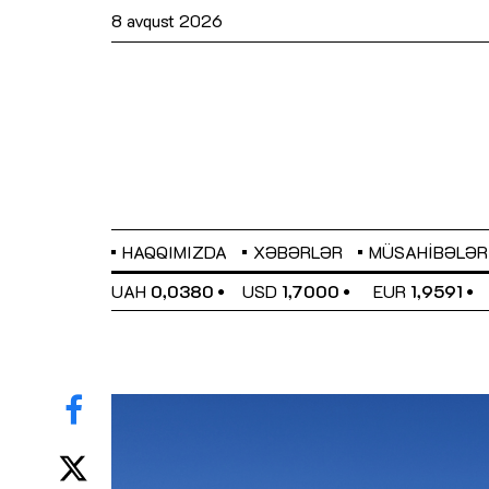
8 avqust 2026
HAQQIMIZDA
XƏBƏRLƏR
MÜSAHIBƏLƏR
EL
0,6489
UAH
0,0380
USD
1,7000
EUR
1,9591