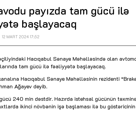
avodu payızda tam gücü ilə
yyətə başlayacaq
12 MART 2024 17:52
arəçiliyindəki Hacıqabul Sənaye Məhəlləsində olan avtomo
ylarında tam gücü ilə fəaliyyətə başlayacaq.
kanalına Hacıqabul Sənaye Məhəlləsinin rezidenti “Brak
ehman Ağayev deyib.
l gücü 240 min dəstdir. Hazırda istehsal gücünün təxmi
axtlarda ikinci növbənin işə başlaması ilə bu göstəricini