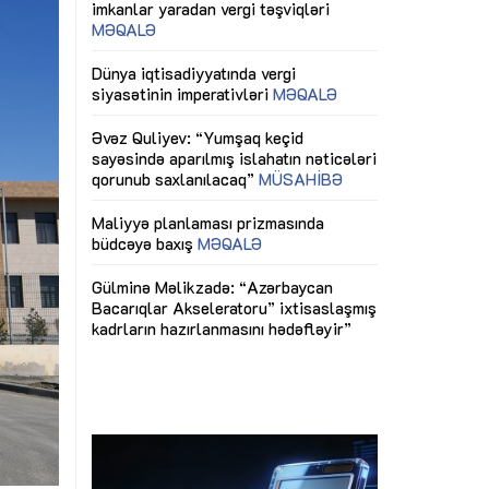
ericiliyinə
Dünya iqtisadiyyatında vergi
Nicat İmanov: "
ühitinin
siyasətinin imperativləri
MƏQALƏ
dəyişikliklər s
edir"
yaxşılaşdırılma
MÜSAHİBƏ
Əvəz Quliyev: “Yumşaq keçid
sayəsində aparılmış islahatın nəticələri
miz daha
qorunub saxlanılacaq”
MÜSAHİBƏ
Aytən Kərimov
, çevik və
inklüziv iş müh
dırmaqdır”
öyrənən komand
Maliyyə planlaması prizmasında
MÜSAHİBƏ
büdcəyə baxış
MƏQALƏ
tərəfdaşlığı
Azərbaycanda d
Gülminə Məlikzadə: “Azərbaycan
n ilk pilot
çərçivəsində hə
Bacarıqlar Akseleratoru” ixtisaslaşmış
layihə
VİDEO
kadrların hazırlanmasını hədəfləyir”
qaviləsi”
Aydın Hüseynov
renliyini
Azərbaycanın iq
andır”
təmin edən əsa
MÜSAHİBƏ