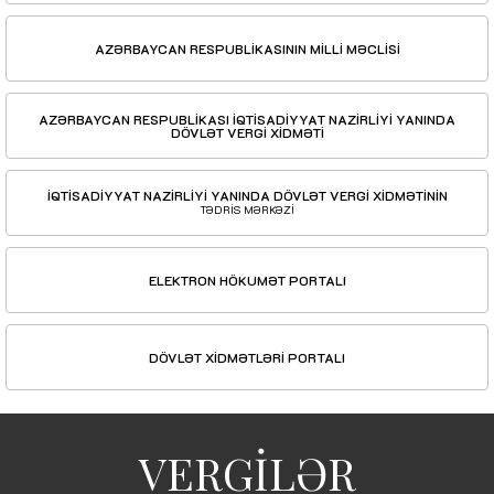
AZƏRBAYCAN RESPUBLİKASININ MİLLİ MƏCLİSİ
AZƏRBAYCAN RESPUBLİKASI İQTİSADİYYAT NAZİRLİYİ YANINDA
DÖVLƏT VERGİ XİDMƏTİ
İQTİSADİYYAT NAZİRLİYİ YANINDA DÖVLƏT VERGİ XİDMƏTİNİN
TƏDRİS MƏRKƏZİ
ELEKTRON HÖKUMƏT PORTALI
DÖVLƏT XİDMƏTLƏRİ PORTALI
VERGİLƏR