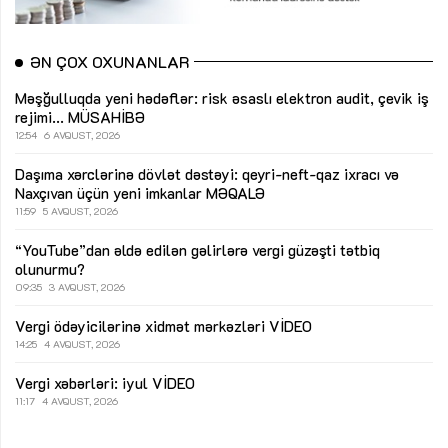
ƏN ÇOX OXUNANLAR
Məşğulluqda yeni hədəflər: risk əsaslı elektron audit, çevik iş
rejimi...
MÜSAHİBƏ
12:54
6 AVQUST, 2026
Daşıma xərclərinə dövlət dəstəyi: qeyri-neft-qaz ixracı və
Naxçıvan üçün yeni imkanlar
MƏQALƏ
11:59
5 AVQUST, 2026
“YouTube”dan əldə edilən gəlirlərə vergi güzəşti tətbiq
olunurmu?
09:35
3 AVQUST, 2026
Vergi ödəyicilərinə xidmət mərkəzləri
VİDEO
14:25
4 AVQUST, 2026
Vergi xəbərləri: iyul
VİDEO
11:17
4 AVQUST, 2026