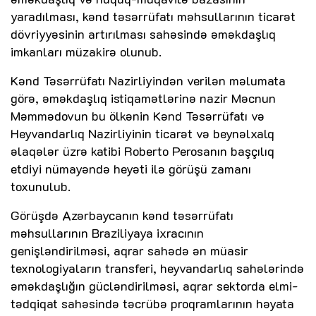
yaradılması, kənd təsərrüfatı məhsullarının ticarət
dövriyyəsinin artırılması sahəsində əməkdaşlıq
imkanları müzakirə olunub.
Kənd Təsərrüfatı Nazirliyindən verilən məlumata
görə, əməkdaşlıq istiqamətlərinə nazir Məcnun
Məmmədovun bu ölkənin Kənd Təsərrüfatı və
Heyvandarlıq Nazirliyinin ticarət və beynəlxalq
əlaqələr üzrə katibi Roberto Perosanın başçılıq
etdiyi nümayəndə heyəti ilə görüşü zamanı
toxunulub.
Görüşdə Azərbaycanın kənd təsərrüfatı
məhsullarının Braziliyaya ixracının
genişləndirilməsi, aqrar sahədə ən müasir
texnologiyaların transferi, heyvandarlıq sahələrində
əməkdaşlığın gücləndirilməsi, aqrar sektorda elmi-
tədqiqat sahəsində təcrübə proqramlarının həyata