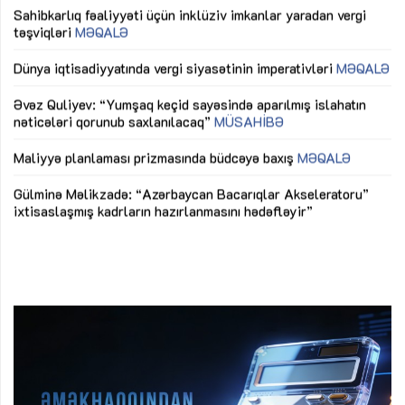
Sahibkarlıq fəaliyyəti üçün inklüziv imkanlar yaradan vergi
“D
təşviqləri
MƏQALƏ
fə
lıq
Dünya iqtisadiyyatında vergi siyasətinin imperativləri
MƏQALƏ
Ni
mü
Əvəz Quliyev: “Yumşaq keçid sayəsində aparılmış islahatın
nəticələri qorunub saxlanılacaq”
MÜSAHİBƏ
Ay
ya
M
Maliyyə planlaması prizmasında büdcəyə baxış
MƏQALƏ
Az
Gülminə Məlikzadə: “Azərbaycan Bacarıqlar Akseleratoru”
ke
ixtisaslaşmış kadrların hazırlanmasını hədəfləyir”
Ay
su