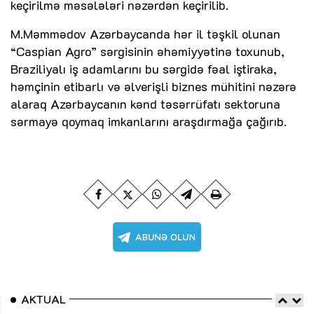
keçirilmə məsələləri nəzərdən keçirilib.
M.Məmmədov Azərbaycanda hər il təşkil olunan
“Caspian Agro” sərgisinin əhəmiyyətinə toxunub,
Braziliyalı iş adamlarını bu sərgidə fəal iştiraka,
həmçinin etibarlı və əlverişli biznes mühitini nəzərə
alaraq Azərbaycanın kənd təsərrüfatı sektoruna
sərmayə qoymaq imkanlarını araşdırmağa çağırıb.
AKTUAL