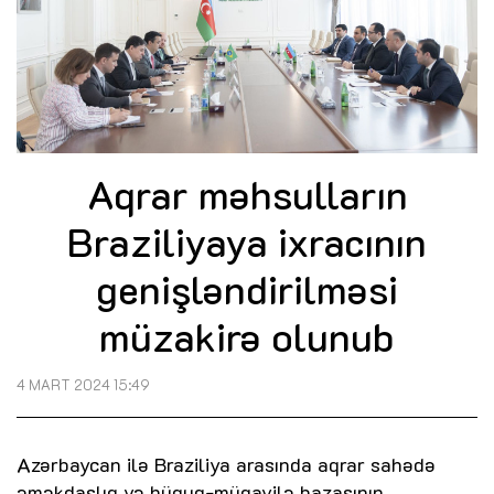
Aqrar məhsulların
Braziliyaya ixracının
genişləndirilməsi
müzakirə olunub
4 MART 2024 15:49
Azərbaycan ilə Braziliya arasında aqrar sahədə
əməkdaşlıq və hüquq-müqavilə bazasının