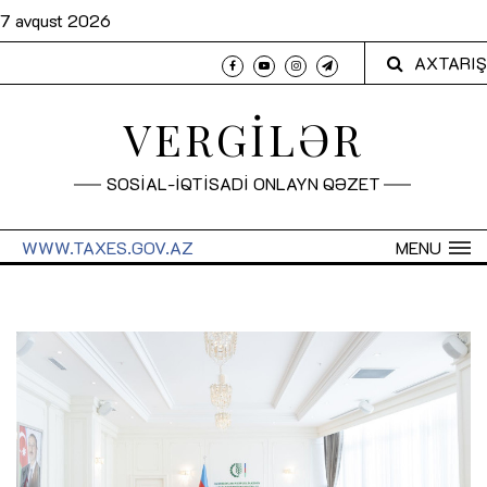
7 avqust 2026
AXTARIŞ
VERGİLƏR
SOSİAL-İQTİSADİ ONLAYN QƏZET
WWW.TAXES.GOV.AZ
MENU