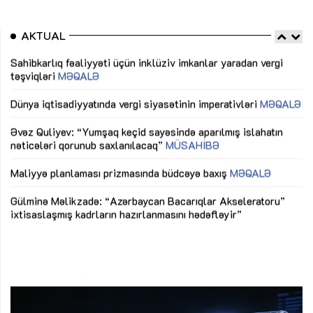
AKTUAL
Sahibkarlıq fəaliyyəti üçün inklüziv imkanlar yaradan vergi
“D
təşviqləri
MƏQALƏ
fə
lıq
Dünya iqtisadiyyatında vergi siyasətinin imperativləri
MƏQALƏ
Ni
mü
Əvəz Quliyev: “Yumşaq keçid sayəsində aparılmış islahatın
nəticələri qorunub saxlanılacaq”
MÜSAHİBƏ
Ay
ya
M
Maliyyə planlaması prizmasında büdcəyə baxış
MƏQALƏ
Az
Gülminə Məlikzadə: “Azərbaycan Bacarıqlar Akseleratoru”
ke
ixtisaslaşmış kadrların hazırlanmasını hədəfləyir”
Ay
su