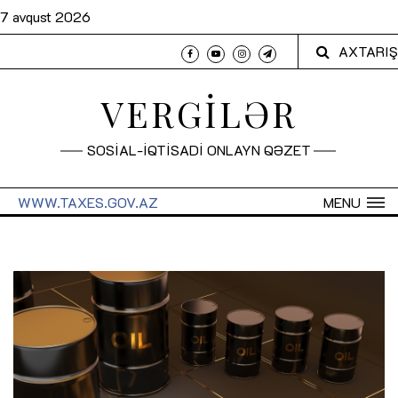
7 avqust 2026
AXTARIŞ
VERGİLƏR
SOSİAL-İQTİSADİ ONLAYN QƏZET
WWW.TAXES.GOV.AZ
MENU