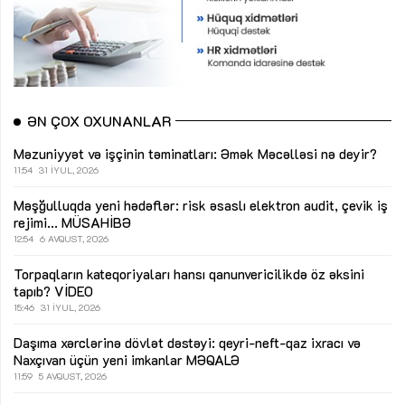
ƏN ÇOX OXUNANLAR
Məzuniyyət və işçinin təminatları: Əmək Məcəlləsi nə deyir?
11:54
31 İYUL, 2026
Məşğulluqda yeni hədəflər: risk əsaslı elektron audit, çevik iş
rejimi...
MÜSAHİBƏ
12:54
6 AVQUST, 2026
Torpaqların kateqoriyaları hansı qanunvericilikdə öz əksini
tapıb?
VİDEO
15:46
31 İYUL, 2026
Daşıma xərclərinə dövlət dəstəyi: qeyri-neft-qaz ixracı və
Naxçıvan üçün yeni imkanlar
MƏQALƏ
11:59
5 AVQUST, 2026