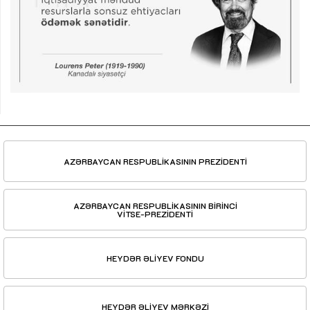
AZƏRBAYCAN RESPUBLİKASININ PREZİDENTİ
AZƏRBAYCAN RESPUBLİKASININ BİRİNCİ
VİTSE-PREZİDENTİ
HEYDƏR ƏLİYEV FONDU
HEYDƏR ƏLİYEV MƏRKƏZİ