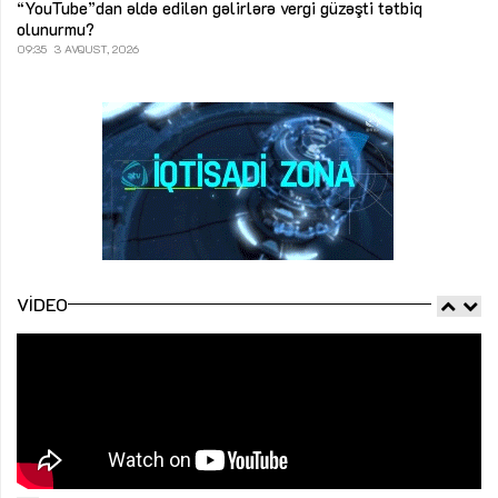
“YouTube”dan əldə edilən gəlirlərə vergi güzəşti tətbiq
olunurmu?
09:35
3 AVQUST, 2026
VIDEO