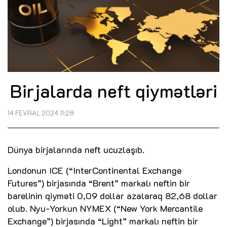
Birjalarda neft qiymətləri
14 FEVRAL 2024 11:28
Dünya birjalarında neft ucuzlaşıb.
Londonun ICE (“InterContinental Exchange
Futures”) birjasında “Brent” markalı neftin bir
barelinin qiyməti 0,09 dollar azalaraq 82,68 dollar
olub. Nyu-Yorkun NYMEX (“New York Mercantile
Exchange”) birjasında “Light” markalı neftin bir