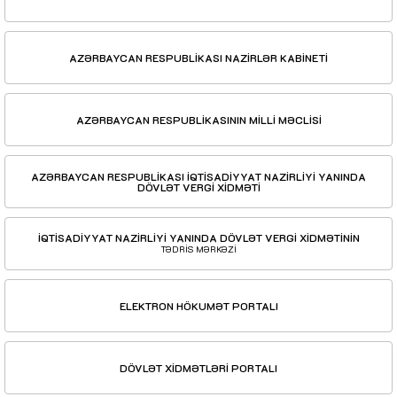
AZƏRBAYCAN RESPUBLİKASI NAZİRLƏR KABİNETİ
AZƏRBAYCAN RESPUBLİKASININ MİLLİ MƏCLİSİ
AZƏRBAYCAN RESPUBLİKASI İQTİSADİYYAT NAZİRLİYİ YANINDA
DÖVLƏT VERGİ XİDMƏTİ
İQTİSADİYYAT NAZİRLİYİ YANINDA DÖVLƏT VERGİ XİDMƏTİNİN
TƏDRİS MƏRKƏZİ
ELEKTRON HÖKUMƏT PORTALI
DÖVLƏT XİDMƏTLƏRİ PORTALI