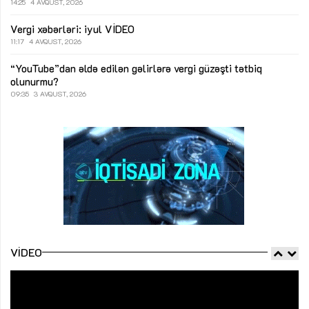
14:25
4 AVQUST, 2026
Vergi xəbərləri: iyul
VİDEO
11:17
4 AVQUST, 2026
“YouTube”dan əldə edilən gəlirlərə vergi güzəşti tətbiq
olunurmu?
09:35
3 AVQUST, 2026
VIDEO