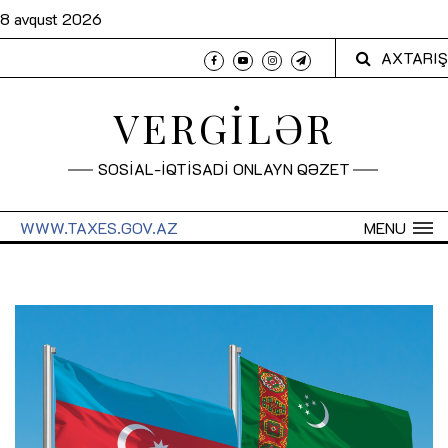
8 avqust 2026
AXTARIŞ
VERGİLƏR
SOSİAL-İQTİSADİ ONLAYN QƏZET
WWW.TAXES.GOV.AZ
MENU