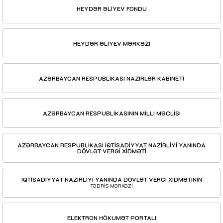
HEYDƏR ƏLİYEV FONDU
HEYDƏR ƏLİYEV MƏRKƏZİ
AZƏRBAYCAN RESPUBLİKASI NAZİRLƏR KABİNETİ
AZƏRBAYCAN RESPUBLİKASININ MİLLİ MƏCLİSİ
AZƏRBAYCAN RESPUBLİKASI İQTİSADİYYAT NAZİRLİYİ YANINDA
DÖVLƏT VERGİ XİDMƏTİ
İQTİSADİYYAT NAZİRLİYİ YANINDA DÖVLƏT VERGİ XİDMƏTİNİN
TƏDRİS MƏRKƏZİ
ELEKTRON HÖKUMƏT PORTALI