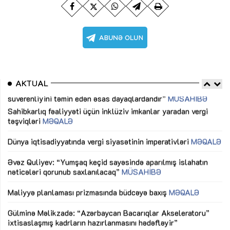
AKTUAL
Sahibkarlıq fəaliyyəti üçün inklüziv imkanlar yaradan vergi
“D
təşviqləri
MƏQALƏ
fə
lıq
Dünya iqtisadiyyatında vergi siyasətinin imperativləri
MƏQALƏ
Ni
mü
Əvəz Quliyev: “Yumşaq keçid sayəsində aparılmış islahatın
nəticələri qorunub saxlanılacaq”
MÜSAHİBƏ
Ay
ya
M
Maliyyə planlaması prizmasında büdcəyə baxış
MƏQALƏ
Az
Gülminə Məlikzadə: “Azərbaycan Bacarıqlar Akseleratoru”
ke
ixtisaslaşmış kadrların hazırlanmasını hədəfləyir”