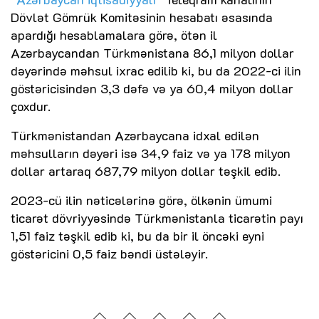
Dövlət Gömrük Komitəsinin hesabatı əsasında
apardığı hesablamalara görə, ötən il
Azərbaycandan Türkmənistana 86,1 milyon dollar
dəyərində məhsul ixrac edilib ki, bu da 2022-ci ilin
göstəricisindən 3,3 dəfə və ya 60,4 milyon dollar
çoxdur.
Türkmənistandan Azərbaycana idxal edilən
məhsulların dəyəri isə 34,9 faiz və ya 178 milyon
dollar artaraq 687,79 milyon dollar təşkil edib.
2023-cü ilin nəticələrinə görə, ölkənin ümumi
ticarət dövriyyəsində Türkmənistanla ticarətin payı
1,51 faiz təşkil edib ki, bu da bir il öncəki eyni
göstəricini 0,5 faiz bəndi üstələyir.