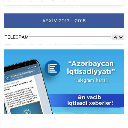
31
1
2
3
4
5
6
ARXIV 2013 - 2018
TELEGRAM