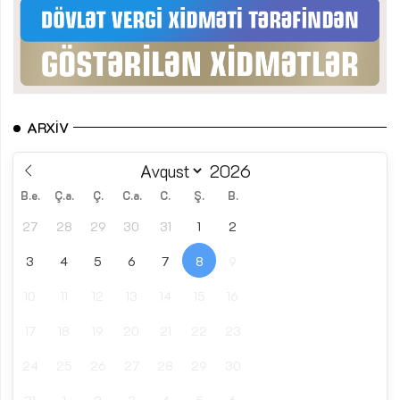
ARXIV
B.e.
Ç.a.
Ç.
C.a.
C.
Ş.
B.
27
28
29
30
31
1
2
3
4
5
6
7
8
9
10
11
12
13
14
15
16
17
18
19
20
21
22
23
24
25
26
27
28
29
30