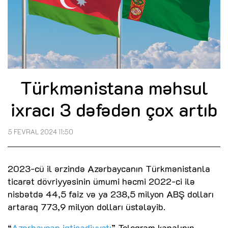
Türkmənistana məhsul
ixracı 3 dəfədən çox artıb
5 FEVRAL 2024 11:50
2023-cü il ərzində Azərbaycanın Türkmənistanla
ticarət dövriyyəsinin ümumi həcmi 2022-ci ilə
nisbətdə 44,5 faiz və ya 238,5 milyon ABŞ dolları
artaraq 773,9 milyon dolları üstələyib.
“
Azərbaycan iqtisadiyyatı
” Teleqram kanalının