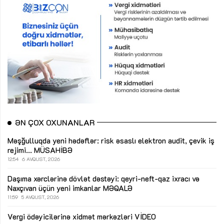
ƏN ÇOX OXUNANLAR
Məşğulluqda yeni hədəflər: risk əsaslı elektron audit, çevik iş
rejimi...
MÜSAHİBƏ
12:54
6 AVQUST, 2026
Daşıma xərclərinə dövlət dəstəyi: qeyri-neft-qaz ixracı və
Naxçıvan üçün yeni imkanlar
MƏQALƏ
11:59
5 AVQUST, 2026
Vergi ödəyicilərinə xidmət mərkəzləri
VİDEO