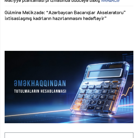
Maliyyə planlaması prizmasında büdcəyə baxış
MƏQALƏ
Az
Gülminə Məlikzadə: “Azərbaycan Bacarıqlar Akseleratoru”
ke
ixtisaslaşmış kadrların hazırlanmasını hədəfləyir”
Ay
su