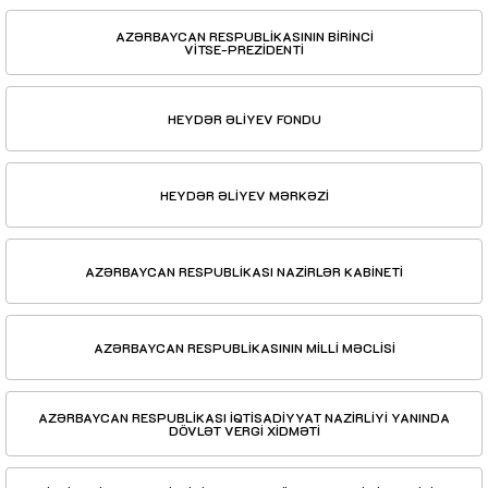
AZƏRBAYCAN RESPUBLİKASININ BİRİNCİ
VİTSE-PREZİDENTİ
HEYDƏR ƏLİYEV FONDU
HEYDƏR ƏLİYEV MƏRKƏZİ
AZƏRBAYCAN RESPUBLİKASI NAZİRLƏR KABİNETİ
AZƏRBAYCAN RESPUBLİKASININ MİLLİ MƏCLİSİ
AZƏRBAYCAN RESPUBLİKASI İQTİSADİYYAT NAZİRLİYİ YANINDA
DÖVLƏT VERGİ XİDMƏTİ