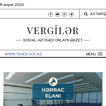
8 avqust 2026
AXTARIŞ
VERGİLƏR
SOSİAL-İQTİSADİ ONLAYN QƏZET
WWW.TAXES.GOV.AZ
MENU