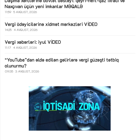
Daşıma xərclərinə dövlət dəstəyi: qeyri-neft-qaz ixracı və
Naxçıvan üçün yeni imkanlar
MƏQALƏ
11:59
5 AVQUST, 2026
Vergi ödəyicilərinə xidmət mərkəzləri
VİDEO
14:25
4 AVQUST, 2026
Vergi xəbərləri: iyul
VİDEO
11:17
4 AVQUST, 2026
“YouTube”dan əldə edilən gəlirlərə vergi güzəşti tətbiq
olunurmu?
09:35
3 AVQUST, 2026