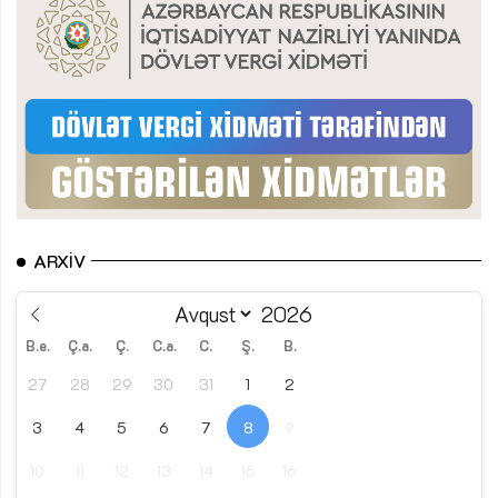
ARXIV
B.e.
Ç.a.
Ç.
C.a.
C.
Ş.
B.
27
28
29
30
31
1
2
3
4
5
6
7
8
9
10
11
12
13
14
15
16