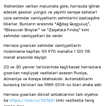
Xidmətdən verilən məlumata görə, hərracda iştirak
edəcək şəxslər yüngül və yeyinti sənaye sahələri
üzrə səhmdar cəmiyyətlərin səhmlərini özəlləşdirə
bilərlər. Bunların arasında “Ağdaş Quşçuluq”,
“Biləsuvar Broyler” və “Zaqatala Fındıq” kimi
səhmdar cəmiyyətləri də vardır.
Hərraca çıxarılan səhmdar cəmiyyətlərin
nizamnamə kapitalı 93 970 manatla 1 120 118
manat arasında dəyişir.
23 və 30 yanvar tarixlərində keçiriləcək hərraclara
çıxarılan nəqliyyat vasitələri əsasən Rusiya,
Almaniya və Koreya istehsalıdır. Avtomobillərin
buraxılış tarixləri isə 1989-2014-cü illəri əhatə edir.
Hərraca çıxarılan dövlət əmlaklarının tam siyahısı
ilə
https://clck.ru/33TqtH
linki vasitəsilə tanış