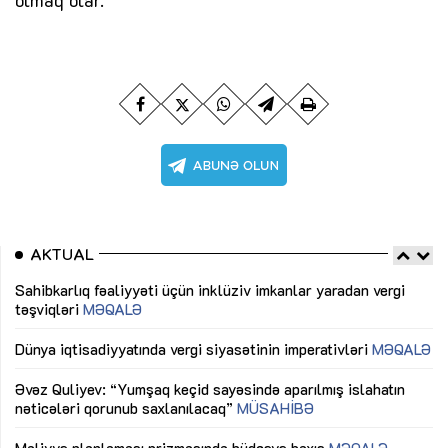
olmaq olar.
AKTUAL
Sahibkarlıq fəaliyyəti üçün inklüziv imkanlar yaradan vergi
“D
təşviqləri
MƏQALƏ
fə
lıq
Dünya iqtisadiyyatında vergi siyasətinin imperativləri
MƏQALƏ
Ni
mü
Əvəz Quliyev: “Yumşaq keçid sayəsində aparılmış islahatın
nəticələri qorunub saxlanılacaq”
MÜSAHİBƏ
Ay
ya
M