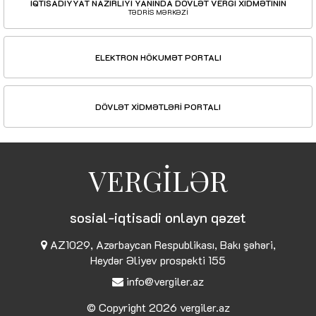
İQTİSADİYYAT NAZİRLİYİ YANINDA DÖVLƏT VERGİ XİDMƏTİNİN
TƏDRİS MƏRKƏZİ
ELEKTRON HÖKUMƏT PORTALI
DÖVLƏT XİDMƏTLƏRİ PORTALI
VERGİLƏR
sosial-iqtisadi onlayn qəzet
AZ1029, Azərbaycan Respublikası, Bakı şəhəri,
Heydər Əliyev prospekti 155
info@vergiler.az
© Copyright 2026
vergiler.az