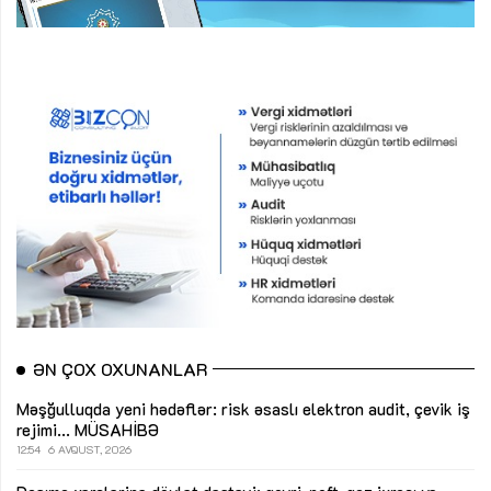
ƏN ÇOX OXUNANLAR
Məşğulluqda yeni hədəflər: risk əsaslı elektron audit, çevik iş
rejimi...
MÜSAHİBƏ
12:54
6 AVQUST, 2026