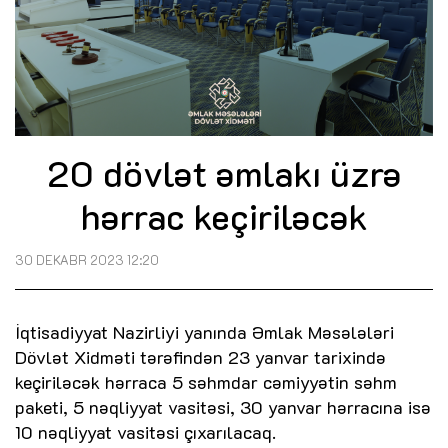
20 dövlət əmlakı üzrə
hərrac keçiriləcək
30 DEKABR 2023 12:20
İqtisadiyyat Nazirliyi yanında Əmlak Məsələləri
Dövlət Xidməti tərəfindən 23 yanvar tarixində
keçiriləcək hərraca 5 səhmdar cəmiyyətin səhm
paketi, 5 nəqliyyat vasitəsi, 30 yanvar hərracına isə
10 nəqliyyat vasitəsi çıxarılacaq.