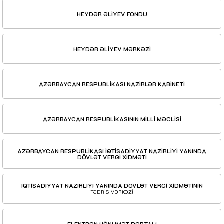
HEYDƏR ƏLİYEV FONDU
HEYDƏR ƏLİYEV MƏRKƏZİ
AZƏRBAYCAN RESPUBLİKASI NAZİRLƏR KABİNETİ
AZƏRBAYCAN RESPUBLİKASININ MİLLİ MƏCLİSİ
AZƏRBAYCAN RESPUBLİKASI İQTİSADİYYAT NAZİRLİYİ YANINDA
DÖVLƏT VERGİ XİDMƏTİ
İQTİSADİYYAT NAZİRLİYİ YANINDA DÖVLƏT VERGİ XİDMƏTİNİN
TƏDRİS MƏRKƏZİ