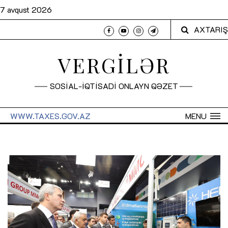
7 avqust 2026
AXTARIŞ
VERGİLƏR
SOSİAL-İQTİSADİ ONLAYN QƏZET
WWW.TAXES.GOV.AZ
MENU