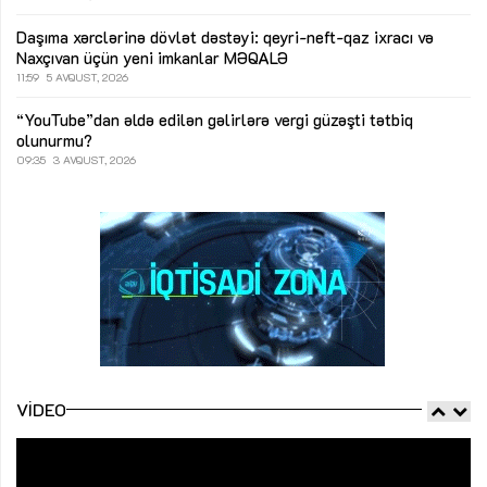
Daşıma xərclərinə dövlət dəstəyi: qeyri-neft-qaz ixracı və
Naxçıvan üçün yeni imkanlar
MƏQALƏ
11:59
5 AVQUST, 2026
“YouTube”dan əldə edilən gəlirlərə vergi güzəşti tətbiq
olunurmu?
09:35
3 AVQUST, 2026
VIDEO