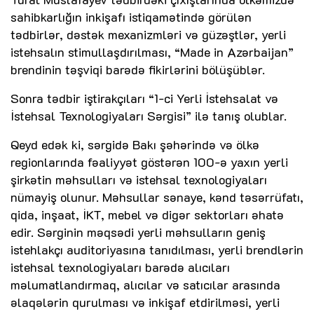
sahibkarlığın inkişafı istiqamətində görülən
tədbirlər, dəstək mexanizmləri və güzəştlər, yerli
istehsalın stimullaşdırılması, “Made in Azərbaijan”
brendinin təşviqi barədə fikirlərini bölüşüblər.
Sonra tədbir iştirakçıları “1-ci Yerli İstehsalat və
İstehsal Texnologiyaları Sərgisi” ilə tanış olublar.
Qeyd edək ki, sərgidə Bakı şəhərində və ölkə
regionlarında fəaliyyət göstərən 100-ə yaxın yerli
şirkətin məhsulları və istehsal texnologiyaları
nümayiş olunur. Məhsullar sənaye, kənd təsərrüfatı,
qida, inşaat, İKT, mebel və digər sektorları əhatə
edir. Sərginin məqsədi yerli məhsulların geniş
istehlakçı auditoriyasına tanıdılması, yerli brendlərin
istehsal texnologiyaları barədə alıcıları
məlumatlandırmaq, alıcılar və satıcılar arasında
əlaqələrin qurulması və inkişaf etdirilməsi, yerli