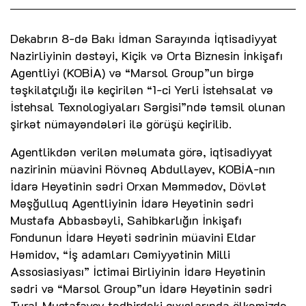
Dekabrın 8-də Bakı İdman Sarayında İqtisadiyyat
Nazirliyinin dəstəyi, Kiçik və Orta Biznesin İnkişafı
Agentliyi (KOBİA) və “Marsol Group”un birgə
təşkilatçılığı ilə keçirilən “1-ci Yerli İstehsalat və
İstehsal Texnologiyaları Sərgisi”ndə təmsil olunan
şirkət nümayəndələri ilə görüşü keçirilib.
Agentlikdən verilən məlumata görə, iqtisadiyyat
nazirinin müavini Rövnəq Abdullayev, KOBİA-nın
İdarə Heyətinin sədri Orxan Məmmədov, Dövlət
Məşğulluq Agentliyinin İdarə Heyətinin sədri
Mustafa Abbasbəyli, Sahibkarlığın İnkişafı
Fondunun İdarə Heyəti sədrinin müavini Eldar
Həmidov, “İş adamları Cəmiyyətinin Milli
Assosiasiyası” İctimai Birliyinin İdarə Heyətinin
sədri və “Marsol Group”un İdarə Heyətinin sədri
Tural Mustafayev tədbirdəki çıxışlarında ölkəmizdə