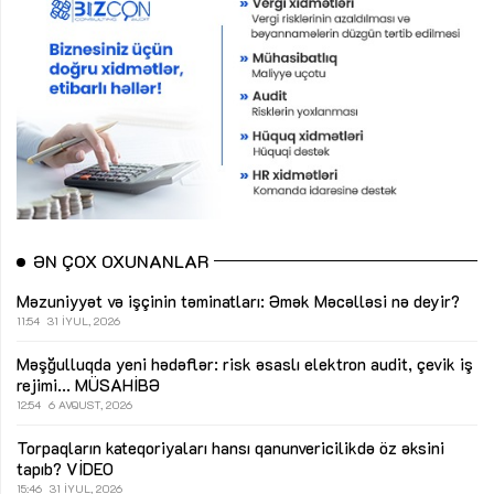
ƏN ÇOX OXUNANLAR
Məzuniyyət və işçinin təminatları: Əmək Məcəlləsi nə deyir?
11:54
31 İYUL, 2026
Məşğulluqda yeni hədəflər: risk əsaslı elektron audit, çevik iş
rejimi...
MÜSAHİBƏ
12:54
6 AVQUST, 2026
Torpaqların kateqoriyaları hansı qanunvericilikdə öz əksini
tapıb?
VİDEO
15:46
31 İYUL, 2026