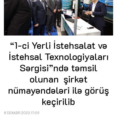
“1-ci Yerli İstehsalat və
İstehsal Texnologiyaları
Sərgisi”ndə təmsil
olunan şirkət
nümayəndələri ilə görüş
keçirilib
8 DEKABR 2023 17:59