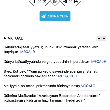
AKTUAL
Sahibkarlıq fəaliyyəti üçün inklüziv imkanlar yaradan vergi
“D
təşviqləri
MƏQALƏ
fə
lıq
Dünya iqtisadiyyatında vergi siyasətinin imperativləri
MƏQALƏ
Ni
mü
Əvəz Quliyev: “Yumşaq keçid sayəsində aparılmış islahatın
nəticələri qorunub saxlanılacaq”
MÜSAHİBƏ
Ay
ya
M
Maliyyə planlaması prizmasında büdcəyə baxış
MƏQALƏ
Az
Gülminə Məlikzadə: “Azərbaycan Bacarıqlar Akseleratoru”
ke
ixtisaslaşmış kadrların hazırlanmasını hədəfləyir”
Ay