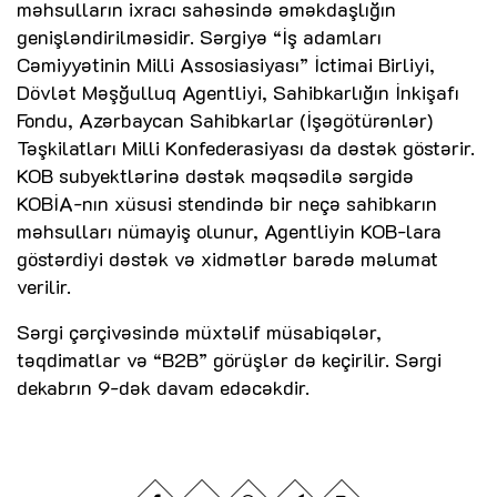
məhsulların ixracı sahəsində əməkdaşlığın
genişləndirilməsidir. Sərgiyə “İş adamları
Cəmiyyətinin Milli Assosiasiyası” İctimai Birliyi,
Dövlət Məşğulluq Agentliyi, Sahibkarlığın İnkişafı
Fondu, Azərbaycan Sahibkarlar (İşəgötürənlər)
Təşkilatları Milli Konfederasiyası da dəstək göstərir.
KOB subyektlərinə dəstək məqsədilə sərgidə
KOBİA-nın xüsusi stendində bir neçə sahibkarın
məhsulları nümayiş olunur, Agentliyin KOB-lara
göstərdiyi dəstək və xidmətlər barədə məlumat
verilir.
Sərgi çərçivəsində müxtəlif müsabiqələr,
təqdimatlar və “B2B” görüşlər də keçirilir. Sərgi
dekabrın 9-dək davam edəcəkdir.