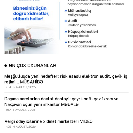
ƏN ÇOX OXUNANLAR
Məşğulluqda yeni hədəflər: risk əsaslı elektron audit, çevik iş
rejimi...
MÜSAHİBƏ
12:54
6 AVQUST, 2026
Daşıma xərclərinə dövlət dəstəyi: qeyri-neft-qaz ixracı və
Naxçıvan üçün yeni imkanlar
MƏQALƏ
11:59
5 AVQUST, 2026
Vergi ödəyicilərinə xidmət mərkəzləri
VİDEO
14:25
4 AVQUST, 2026