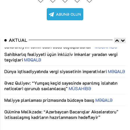
AKTUAL
Sahibkarlıq fəaliyyəti üçün inklüziv imkanlar yaradan vergi
“D
təşviqləri
MƏQALƏ
fə
lıq
Dünya iqtisadiyyatında vergi siyasətinin imperativləri
MƏQALƏ
Ni
mü
Əvəz Quliyev: “Yumşaq keçid sayəsində aparılmış islahatın
nəticələri qorunub saxlanılacaq”
MÜSAHİBƏ
Ay
ya
M
Maliyyə planlaması prizmasında büdcəyə baxış
MƏQALƏ
Az
Gülminə Məlikzadə: “Azərbaycan Bacarıqlar Akseleratoru”
ke
ixtisaslaşmış kadrların hazırlanmasını hədəfləyir”
Ay
su