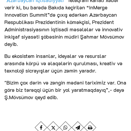
verir ki, bu barədə Bakıda keçirilən “InMerge
Innovation Summit”də çıxış edərkən Azərbaycan
Respublikası Prezidentinin köməkçisi, Prezident
Administrasiyasının İqtisadi məsələlər və innovativ
inkişaf siyasəti şöbəsinin müdiri Şahmar Mövsümov
deyib.
Bu ekosistem insanlar, ideyalar və resurslar
arasında körpü və əlaqələrin qurulması, kreativ və
texnoloji sicrayışlar üçün zəmin yaradır.
"Bizim çox dərin və zəngin mədəni tariximİz var. Ona
görə biz tərəqqi üçün bir yol yaratmaqdayıq”,- deyə
Ş.Mövsümov qeyd edib.