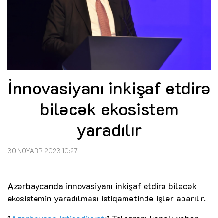
İnnovasiyanı inkişaf etdirə
biləcək ekosistem
yaradılır
30 NOYABR 2023 10:27
Azərbaycanda innovasiyanı inkişaf etdirə biləcək
ekosistemin yaradılması istiqamətində işlər aparılır.
"
Azərbaycan iqtisadiyyatı
" Teleqram kanalı xəbər