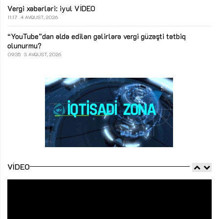
Vergi xəbərləri: iyul
VİDEO
11:17
4 AVQUST, 2026
“YouTube”dan əldə edilən gəlirlərə vergi güzəşti tətbiq
olunurmu?
09:35
3 AVQUST, 2026
VIDEO