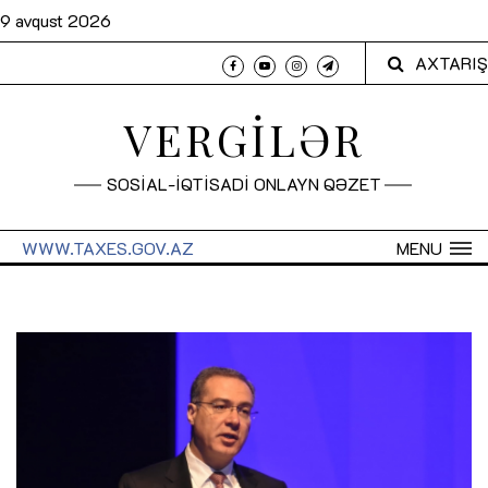
9 avqust 2026
AXTARIŞ
VERGİLƏR
SOSİAL-İQTİSADİ ONLAYN QƏZET
WWW.TAXES.GOV.AZ
MENU