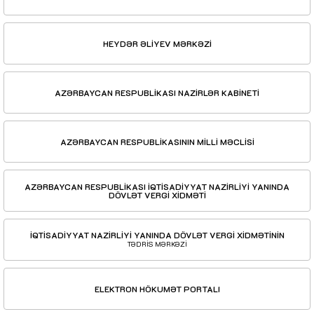
HEYDƏR ƏLİYEV MƏRKƏZİ
AZƏRBAYCAN RESPUBLİKASI NAZİRLƏR KABİNETİ
AZƏRBAYCAN RESPUBLİKASININ MİLLİ MƏCLİSİ
AZƏRBAYCAN RESPUBLİKASI İQTİSADİYYAT NAZİRLİYİ YANINDA
DÖVLƏT VERGİ XİDMƏTİ
İQTİSADİYYAT NAZİRLİYİ YANINDA DÖVLƏT VERGİ XİDMƏTİNİN
TƏDRİS MƏRKƏZİ
ELEKTRON HÖKUMƏT PORTALI