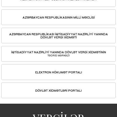
AZƏRBAYCAN RESPUBLİKASININ MİLLİ MƏCLİSİ
AZƏRBAYCAN RESPUBLİKASI İQTİSADİYYAT NAZİRLİYİ YANINDA
DÖVLƏT VERGİ XİDMƏTİ
İQTİSADİYYAT NAZİRLİYİ YANINDA DÖVLƏT VERGİ XİDMƏTİNİN
TƏDRİS MƏRKƏZİ
ELEKTRON HÖKUMƏT PORTALI
DÖVLƏT XİDMƏTLƏRİ PORTALI