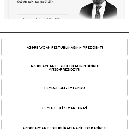
AZƏRBAYCAN RESPUBLİKASININ PREZİDENTİ
AZƏRBAYCAN RESPUBLİKASININ BİRİNCİ
VİTSE-PREZİDENTİ
HEYDƏR ƏLİYEV FONDU
HEYDƏR ƏLİYEV MƏRKƏZİ
AZƏRBAYCAN RESPUBLİKASI NAZİRLƏR KABİNETİ