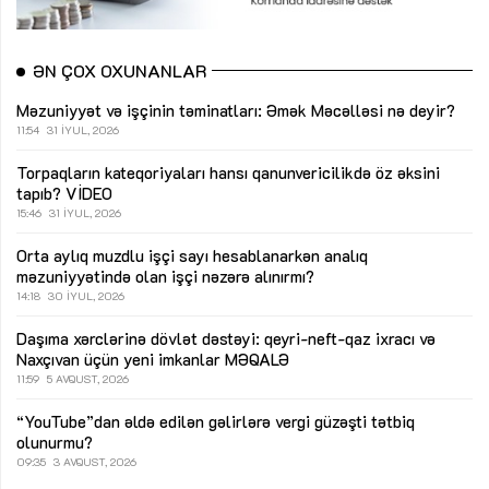
ƏN ÇOX OXUNANLAR
Məzuniyyət və işçinin təminatları: Əmək Məcəlləsi nə deyir?
11:54
31 İYUL, 2026
Torpaqların kateqoriyaları hansı qanunvericilikdə öz əksini
tapıb?
VİDEO
15:46
31 İYUL, 2026
Orta aylıq muzdlu işçi sayı hesablanarkən analıq
məzuniyyətində olan işçi nəzərə alınırmı?
14:18
30 İYUL, 2026
Daşıma xərclərinə dövlət dəstəyi: qeyri-neft-qaz ixracı və
Naxçıvan üçün yeni imkanlar
MƏQALƏ
11:59
5 AVQUST, 2026
“YouTube”dan əldə edilən gəlirlərə vergi güzəşti tətbiq
olunurmu?
09:35
3 AVQUST, 2026