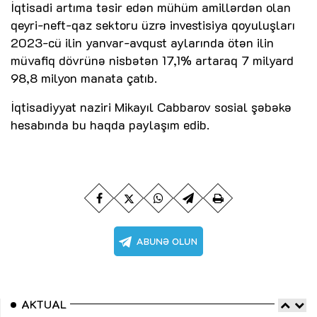
İqtisadi artıma təsir edən mühüm amillərdən olan
qeyri-neft-qaz sektoru üzrə investisiya qoyuluşları
2023-cü ilin yanvar-avqust aylarında ötən ilin
müvafiq dövrünə nisbətən 17,1% artaraq 7 milyard
98,8 milyon manata çatıb.
İqtisadiyyat naziri Mikayıl Cabbarov sosial şəbəkə
hesabında bu haqda paylaşım edib.
AKTUAL