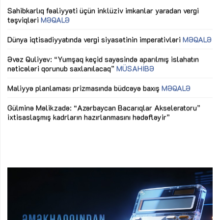
Sahibkarlıq fəaliyyəti üçün inklüziv imkanlar yaradan vergi
“D
təşviqləri
MƏQALƏ
fə
lıq
Dünya iqtisadiyyatında vergi siyasətinin imperativləri
MƏQALƏ
Ni
mü
Əvəz Quliyev: “Yumşaq keçid sayəsində aparılmış islahatın
nəticələri qorunub saxlanılacaq”
MÜSAHİBƏ
Ay
ya
M
Maliyyə planlaması prizmasında büdcəyə baxış
MƏQALƏ
Az
Gülminə Məlikzadə: “Azərbaycan Bacarıqlar Akseleratoru”
ke
ixtisaslaşmış kadrların hazırlanmasını hədəfləyir”
Ay
su