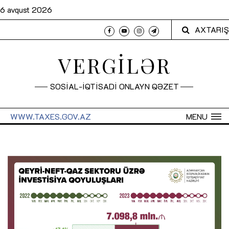
6 avqust 2026
AXTARIŞ
VERGİLƏR
SOSİAL-İQTİSADİ ONLAYN QƏZET
WWW.TAXES.GOV.AZ
MENU