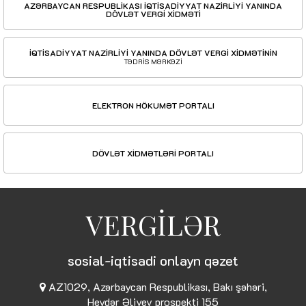
AZƏRBAYCAN RESPUBLİKASI İQTİSADİYYAT NAZİRLİYİ YANINDA
DÖVLƏT VERGİ XİDMƏTİ
İQTİSADİYYAT NAZİRLİYİ YANINDA DÖVLƏT VERGİ XİDMƏTİNİN
TƏDRİS MƏRKƏZİ
ELEKTRON HÖKUMƏT PORTALI
DÖVLƏT XİDMƏTLƏRİ PORTALI
VERGİLƏR
sosial-iqtisadi onlayn qəzet
AZ1029, Azərbaycan Respublikası, Bakı şəhəri,
Heydər Əliyev prospekti 155