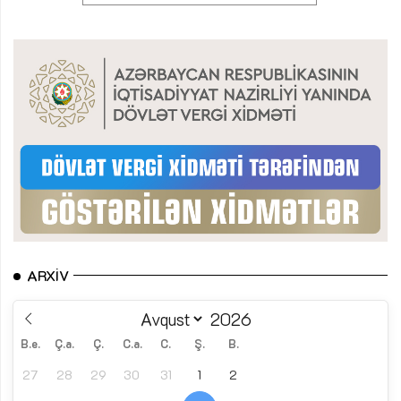
ARXIV
B.e.
Ç.a.
Ç.
C.a.
C.
Ş.
B.
27
28
29
30
31
1
2