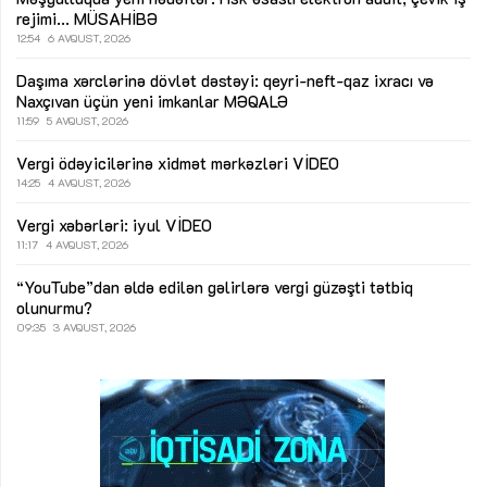
rejimi...
MÜSAHİBƏ
12:54
6 AVQUST, 2026
Daşıma xərclərinə dövlət dəstəyi: qeyri-neft-qaz ixracı və
Naxçıvan üçün yeni imkanlar
MƏQALƏ
11:59
5 AVQUST, 2026
Vergi ödəyicilərinə xidmət mərkəzləri
VİDEO
14:25
4 AVQUST, 2026
Vergi xəbərləri: iyul
VİDEO
11:17
4 AVQUST, 2026
“YouTube”dan əldə edilən gəlirlərə vergi güzəşti tətbiq
olunurmu?
09:35
3 AVQUST, 2026