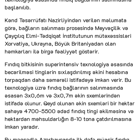
başlanılıb.
Kənd Təsərrüfatı Nazirliyindən verilən məlumata
görə, bağların salınması prosesində Meyvəçilik və
Çayçılıq Elmi-Tədqiqat İnstitutunun mütəxəssisləri
Xorvatiya, Ukrayna, Böyük Britaniyadan olan
həmkarları ilə birgə fəaliyyət göstərir.
Fındıq bitkisinin superintensiv texnologiya əsasında
becərilməsi tinglərin sıxlaşdırılmış əkini hesabına
torpaqdan daha səmərəli istifadəyə imkan verir. Bu
texnologiya üzrə fındıq bağlarının salınmasında
əsasən 3x0,6m və 3x0,7m əkin sxemlərindən
istifadə olunur. Qeyd olunan əkin sxemləri bir hektar
sahəyə 4700-5500 ədəd fındıq tingi əkilməsinə və
hektardan məhsuldarlığın 8-10 tona çatdırılmasına
imkan yaradır.
Bu məqsədlə Azərbaycanda ilk dəfə müasir fındıq