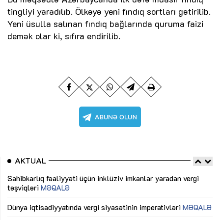
tingliyi yaradılıb. Ölkəyə yeni fındıq sortları gətirilib.
Yeni üsulla salınan fındıq bağlarında quruma faizi
demək olar ki, sıfıra endirilib.
AKTUAL
Sahibkarlıq fəaliyyəti üçün inklüziv imkanlar yaradan vergi
“D
təşviqləri
MƏQALƏ
fə
lıq
Dünya iqtisadiyyatında vergi siyasətinin imperativləri
MƏQALƏ
Ni
mü