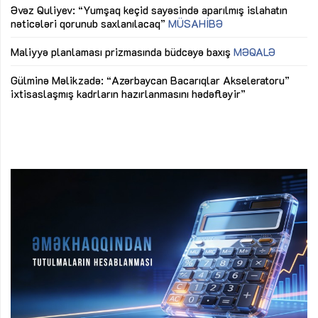
Əvəz Quliyev: “Yumşaq keçid sayəsində aparılmış islahatın
nəticələri qorunub saxlanılacaq”
MÜSAHİBƏ
Ay
ya
M
Maliyyə planlaması prizmasında büdcəyə baxış
MƏQALƏ
Az
Gülminə Məlikzadə: “Azərbaycan Bacarıqlar Akseleratoru”
ke
ixtisaslaşmış kadrların hazırlanmasını hədəfləyir”
Ay
su