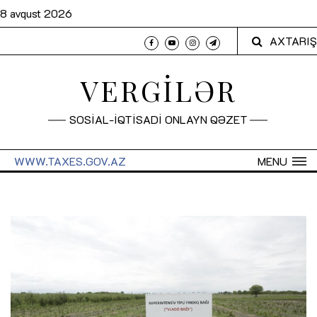
8 avqust 2026
AXTARIŞ
VERGİLƏR
SOSİAL-İQTİSADİ ONLAYN QƏZET
WWW.TAXES.GOV.AZ
MENU