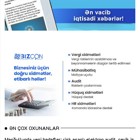
ƏN ÇOX OXUNANLAR
Məşğulluqda yeni hədəflər: risk əsaslı elektron audit, çevik iş