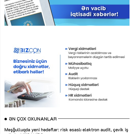
ƏN ÇOX OXUNANLAR
Məşğulluqda yeni hədəflər: risk əsaslı elektron audit, çevik iş