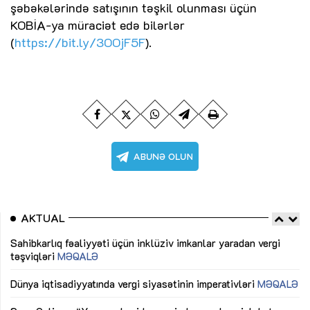
şəbəkələrində satışının təşkil olunması üçün
KOBİA-ya müraciət edə bilərlər
(
https://bit.ly/3OOjF5F
).
AKTUAL
Sahibkarlıq fəaliyyəti üçün inklüziv imkanlar yaradan vergi
“D
təşviqləri
MƏQALƏ
fə
lıq
Dünya iqtisadiyyatında vergi siyasətinin imperativləri
MƏQALƏ
Ni
mü