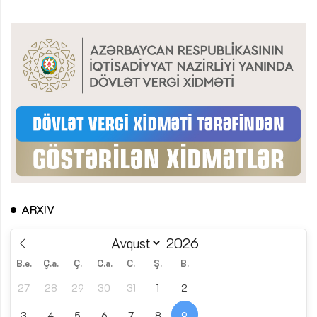
ARXIV
B.e.
Ç.a.
Ç.
C.a.
C.
Ş.
B.
27
28
29
30
31
1
2
3
4
5
6
7
8
9