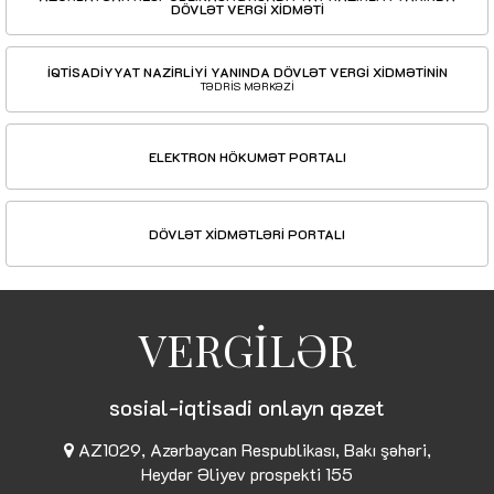
DÖVLƏT VERGİ XİDMƏTİ
İQTİSADİYYAT NAZİRLİYİ YANINDA DÖVLƏT VERGİ XİDMƏTİNİN
TƏDRİS MƏRKƏZİ
ELEKTRON HÖKUMƏT PORTALI
DÖVLƏT XİDMƏTLƏRİ PORTALI
VERGİLƏR
sosial-iqtisadi onlayn qəzet
AZ1029, Azərbaycan Respublikası, Bakı şəhəri,
Heydər Əliyev prospekti 155