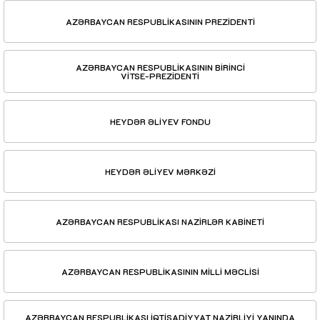
AZƏRBAYCAN RESPUBLİKASININ PREZİDENTİ
AZƏRBAYCAN RESPUBLİKASININ BİRİNCİ
VİTSE-PREZİDENTİ
HEYDƏR ƏLİYEV FONDU
HEYDƏR ƏLİYEV MƏRKƏZİ
AZƏRBAYCAN RESPUBLİKASI NAZİRLƏR KABİNETİ
AZƏRBAYCAN RESPUBLİKASININ MİLLİ MƏCLİSİ
AZƏRBAYCAN RESPUBLİKASI İQTİSADİYYAT NAZİRLİYİ YANINDA