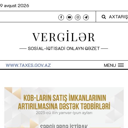
9 avqust 2026
AXTARIŞ
VERGİLƏR
SOSİAL-İQTİSADİ ONLAYN QƏZET
WWW.TAXES.GOV.AZ
MENU