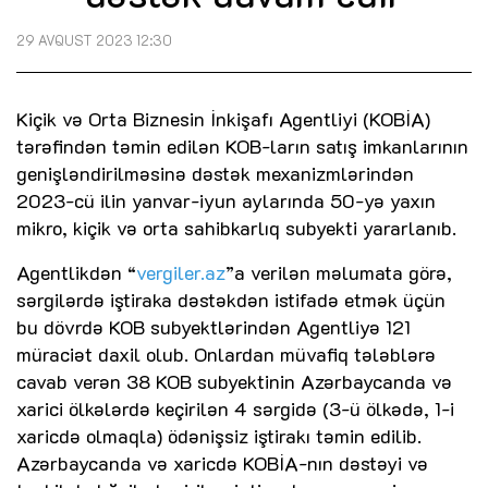
29 AVQUST 2023 12:30
Kiçik və Orta Biznesin İnkişafı Agentliyi (KOBİA)
tərəfindən təmin edilən KOB-ların satış imkanlarının
genişləndirilməsinə dəstək mexanizmlərindən
2023-cü ilin yanvar-iyun aylarında 50-yə yaxın
mikro, kiçik və orta sahibkarlıq subyekti yararlanıb.
Agentlikdən “
vergiler.az
”a verilən məlumata görə,
sərgilərdə iştiraka dəstəkdən istifadə etmək üçün
bu dövrdə KOB subyektlərindən Agentliyə 121
müraciət daxil olub. Onlardan müvafiq tələblərə
cavab verən 38 KOB subyektinin Azərbaycanda və
xarici ölkələrdə keçirilən 4 sərgidə (3-ü ölkədə, 1-i
xaricdə olmaqla) ödənişsiz iştirakı təmin edilib.
Azərbaycanda və xaricdə KOBİA-nın dəstəyi və