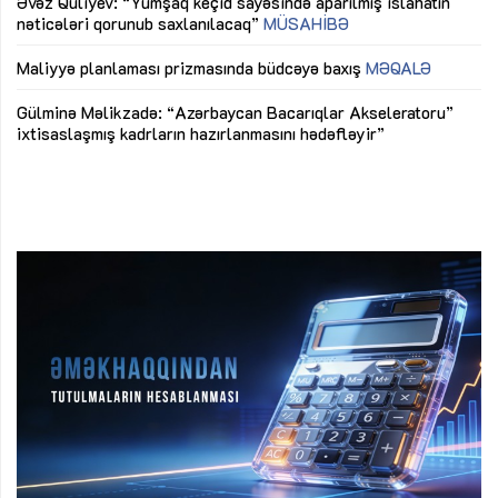
Əvəz Quliyev: “Yumşaq keçid sayəsində aparılmış islahatın
nəticələri qorunub saxlanılacaq”
MÜSAHİBƏ
Ay
ya
M
Maliyyə planlaması prizmasında büdcəyə baxış
MƏQALƏ
Az
Gülminə Məlikzadə: “Azərbaycan Bacarıqlar Akseleratoru”
ke
ixtisaslaşmış kadrların hazırlanmasını hədəfləyir”
Ay
su