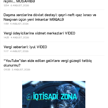
rejimi...
MÜSAHİBƏ
12:54
6 AVQUST, 2026
Daşıma xərclərinə dövlət dəstəyi: qeyri-neft-qaz ixracı və
Naxçıvan üçün yeni imkanlar
MƏQALƏ
11:59
5 AVQUST, 2026
Vergi ödəyicilərinə xidmət mərkəzləri
VİDEO
14:25
4 AVQUST, 2026
Vergi xəbərləri: iyul
VİDEO
11:17
4 AVQUST, 2026
“YouTube”dan əldə edilən gəlirlərə vergi güzəşti tətbiq
olunurmu?
09:35
3 AVQUST, 2026