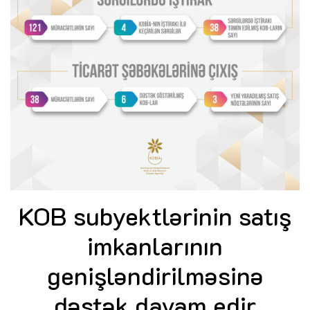
KOB subyektlərinin satış
imkanlarının
genişləndirilməsinə
dəstək davam edir