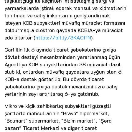
təşkilatçılığı ilə keçirilən ixtisaslaşmış sərgi və
yarmarkalarda iştirak edərək məhsul və xidmətlərini
tanıtmaq və satış imkanlarını genişləndirmək
istəyən KOB subyektləri müvafiq müraciət formasını
doldurmaqla elektron qaydada KOBİA-ya müraciət
edə bilərlər (
https://bit.ly/3KA0f1N
).
Cari ilin ilk 6 ayında ticarət şəbəkələrinə çıxışa
dövlət dəstəyi mexanizmindən yararlanmaq üçün
Agentliyə KOB subyektlərindən 38 müraciət daxil
olub ki, onlardan müvafiq qaydalara uyğun olan 6
KOB-a dəstək göstərilib. Bu dövrdə ticarət
şəbəkələrinə çıxışa dəstək mexanizmi üzrə satış
yerlərinin sayı artırılaraq 6-ya çatdırılıb.
Mikro və kiçik sahibkarlıq subyektləri güzəştli
şərtlərlə məhsullarının "Bravo" hipermarket,
"Bolmart" supermarket, "Bizim market", "Şərq
bazarı" Ticarət Mərkəzi və digər ticarət