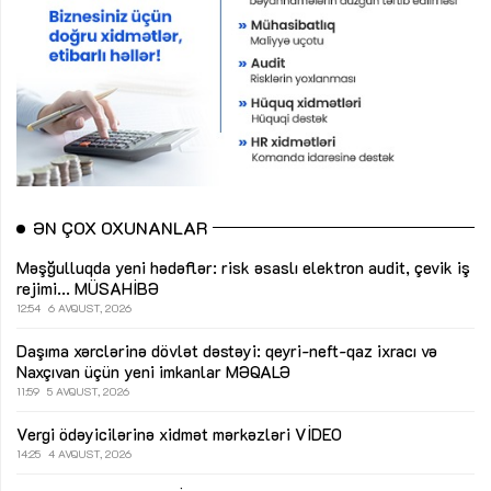
ƏN ÇOX OXUNANLAR
Məşğulluqda yeni hədəflər: risk əsaslı elektron audit, çevik iş
rejimi...
MÜSAHİBƏ
12:54
6 AVQUST, 2026
Daşıma xərclərinə dövlət dəstəyi: qeyri-neft-qaz ixracı və
Naxçıvan üçün yeni imkanlar
MƏQALƏ
11:59
5 AVQUST, 2026
Vergi ödəyicilərinə xidmət mərkəzləri
VİDEO
14:25
4 AVQUST, 2026