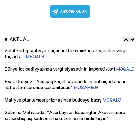
AKTUAL
Sahibkarlıq fəaliyyəti üçün inklüziv imkanlar yaradan vergi
“D
təşviqləri
MƏQALƏ
fə
lıq
Dünya iqtisadiyyatında vergi siyasətinin imperativləri
MƏQALƏ
Ni
mü
Əvəz Quliyev: “Yumşaq keçid sayəsində aparılmış islahatın
nəticələri qorunub saxlanılacaq”
MÜSAHİBƏ
Ay
ya
M
Maliyyə planlaması prizmasında büdcəyə baxış
MƏQALƏ
Az
Gülminə Məlikzadə: “Azərbaycan Bacarıqlar Akseleratoru”
ke
ixtisaslaşmış kadrların hazırlanmasını hədəfləyir”
Ay
su