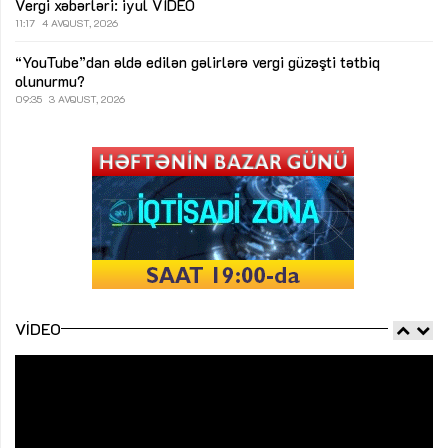
Vergi xəbərləri: iyul
VİDEO
11:17
4 AVQUST, 2026
“YouTube”dan əldə edilən gəlirlərə vergi güzəşti tətbiq
olunurmu?
09:35
3 AVQUST, 2026
VIDEO