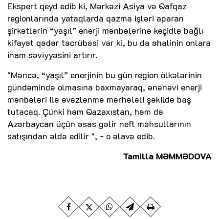
Ekspert qeyd edib ki, Mərkəzi Asiya və Qafqaz
regionlarında yataqlarda qazma işləri aparan
şirkətlərin “yaşıl” enerji mənbələrinə keçidlə bağlı
kifayət qədər təcrübəsi var ki, bu da əhalinin onlara
inam səviyyəsini artırır.
"Məncə, “yaşıl” enerjinin bu gün region ölkələrinin
gündəmində olmasına baxmayaraq, ənənəvi enerji
mənbələri ilə əvəzlənmə mərhələli şəkildə baş
tutacaq. Çünki həm Qazaxıstan, həm də
Azərbaycan üçün əsas gəlir neft məhsullarının
satışından əldə edilir ", - o əlavə edib.
Tamilla MƏMMƏDOVA