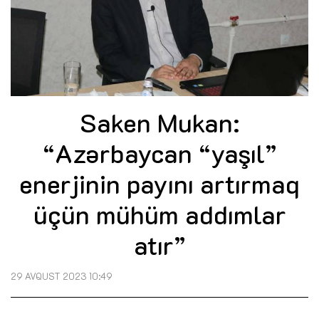
Saken Mukan:
“Azərbaycan “yaşıl”
enerjinin payını artırmaq
üçün mühüm addımlar
atır”
29 AVQUST 2023 10:49