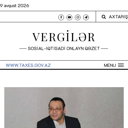
9 avqust 2026
AXTARIŞ
VERGİLƏR
SOSİAL-İQTİSADİ ONLAYN QƏZET
WWW.TAXES.GOV.AZ
MENU