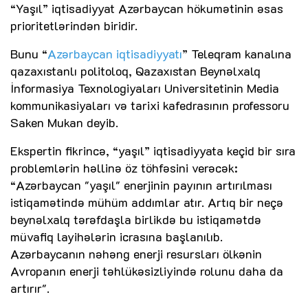
“Yaşıl” iqtisadiyyat Azərbaycan hökumətinin əsas
prioritetlərindən biridir.
Bunu “
Azərbaycan iqtisadiyyatı
” Teleqram kanalına
qazaxıstanlı politoloq, Qazaxıstan Beynəlxalq
İnformasiya Texnologiyaları Universitetinin Media
kommunikasiyaları və tarixi kafedrasının professoru
Saken Mukan deyib.
Ekspertin fikrincə, “yaşıl” iqtisadiyyata keçid bir sıra
problemlərin həllinə öz töhfəsini verəcək:
“Azərbaycan "yaşıl" enerjinin payının artırılması
istiqamətində mühüm addımlar atır. Artıq bir neçə
beynəlxalq tərəfdaşla birlikdə bu istiqamətdə
müvafiq layihələrin icrasına başlanılıb.
Azərbaycanın nəhəng enerji resursları ölkənin
Avropanın enerji təhlükəsizliyində rolunu daha da
artırır".