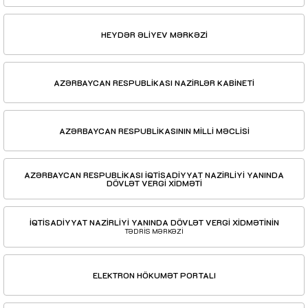
HEYDƏR ƏLİYEV MƏRKƏZİ
AZƏRBAYCAN RESPUBLİKASI NAZİRLƏR KABİNETİ
AZƏRBAYCAN RESPUBLİKASININ MİLLİ MƏCLİSİ
AZƏRBAYCAN RESPUBLİKASI İQTİSADİYYAT NAZİRLİYİ YANINDA
DÖVLƏT VERGİ XİDMƏTİ
İQTİSADİYYAT NAZİRLİYİ YANINDA DÖVLƏT VERGİ XİDMƏTİNİN
TƏDRİS MƏRKƏZİ
ELEKTRON HÖKUMƏT PORTALI