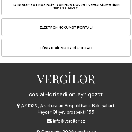
İQTİSADİYYAT NAZİRLİYİ YANINDA DÖVLƏT VERGİ XİDMƏTİNİN
TƏDRİS MƏRKƏZİ
ELEKTRON HÖKUMƏT PORTALI
DÖVLƏT XİDMƏTLƏRİ PORTALI
VERGİLƏR
sosial-iqtisadi onlayn qəzet
AZ1029, Azərbaycan Respublikası, Bakı şəhəri,
Heydər Əliyev prospekti 155
info@vergiler.az
© Copyright 2026
vergiler.az