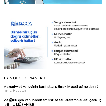
ƏN ÇOX OXUNANLAR
Məzuniyyət və işçinin təminatları: Əmək Məcəlləsi nə deyir?
11:54
31 İYUL, 2026
Məşğulluqda yeni hədəflər: risk əsaslı elektron audit, çevik iş
rejimi...
MÜSAHİBƏ