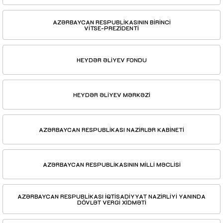
AZƏRBAYCAN RESPUBLİKASININ BİRİNCİ
VİTSE-PREZİDENTİ
HEYDƏR ƏLİYEV FONDU
HEYDƏR ƏLİYEV MƏRKƏZİ
AZƏRBAYCAN RESPUBLİKASI NAZİRLƏR KABİNETİ
AZƏRBAYCAN RESPUBLİKASININ MİLLİ MƏCLİSİ
AZƏRBAYCAN RESPUBLİKASI İQTİSADİYYAT NAZİRLİYİ YANINDA
DÖVLƏT VERGİ XİDMƏTİ