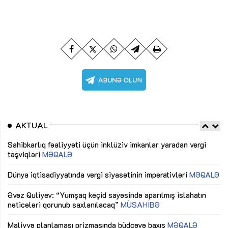
AKTUAL
Sahibkarlıq fəaliyyəti üçün inklüziv imkanlar yaradan vergi
“D
təşviqləri
MƏQALƏ
fə
lıq
Dünya iqtisadiyyatında vergi siyasətinin imperativləri
MƏQALƏ
Ni
mü
Əvəz Quliyev: “Yumşaq keçid sayəsində aparılmış islahatın
nəticələri qorunub saxlanılacaq”
MÜSAHİBƏ
Ay
ya
M
Maliyyə planlaması prizmasında büdcəyə baxış
MƏQALƏ