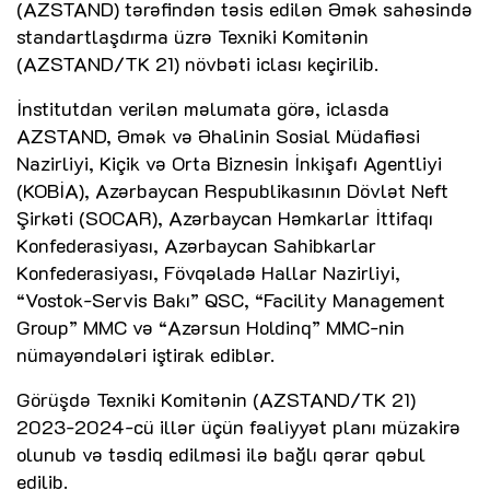
(AZSTAND) tərəfindən təsis edilən Əmək sahəsində
standartlaşdırma üzrə Texniki Komitənin
(AZSTAND/TK 21) növbəti iclası keçirilib.
İnstitutdan verilən məlumata görə, iclasda
AZSTAND, Əmək və Əhalinin Sosial Müdafiəsi
Nazirliyi, Kiçik və Orta Biznesin İnkişafı Agentliyi
(KOBİA), Azərbaycan Respublikasının Dövlət Neft
Şirkəti (SOCAR), Azərbaycan Həmkarlar İttifaqı
Konfederasiyası, Azərbaycan Sahibkarlar
Konfederasiyası, Fövqəladə Hallar Nazirliyi,
“Vostok-Servis Bakı” QSC, “Facility Management
Group” MMC və “Azərsun Holdinq” MMC-nin
nümayəndələri iştirak ediblər.
Görüşdə Texniki Komitənin (AZSTAND/TK 21)
2023-2024-cü illər üçün fəaliyyət planı müzakirə
olunub və təsdiq edilməsi ilə bağlı qərar qəbul
edilib.