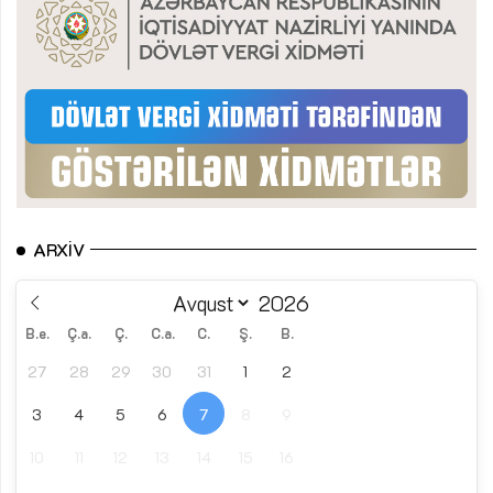
ARXIV
B.e.
Ç.a.
Ç.
C.a.
C.
Ş.
B.
27
28
29
30
31
1
2
3
4
5
6
7
8
9
10
11
12
13
14
15
16