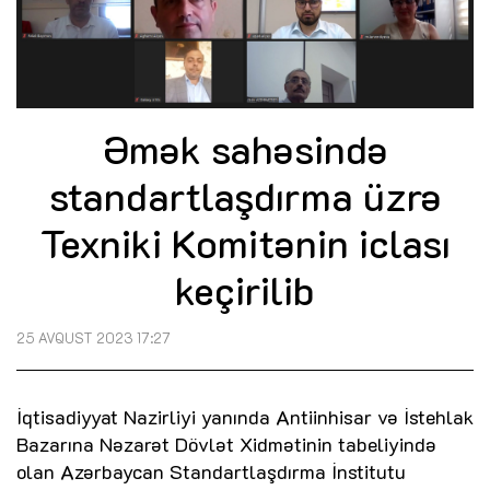
Əmək sahəsində
standartlaşdırma üzrə
Texniki Komitənin iclası
keçirilib
25 AVQUST 2023 17:27
İqtisadiyyat Nazirliyi yanında Antiinhisar və İstehlak
Bazarına Nəzarət Dövlət Xidmətinin tabeliyində
olan Azərbaycan Standartlaşdırma İnstitutu