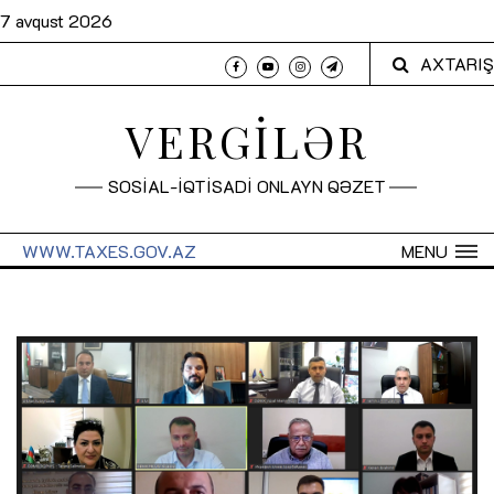
7 avqust 2026
AXTARIŞ
VERGİLƏR
SOSİAL-İQTİSADİ ONLAYN QƏZET
WWW.TAXES.GOV.AZ
MENU