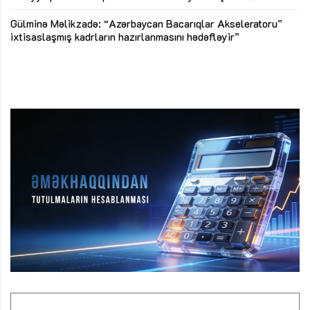
Az
Gülminə Məlikzadə: “Azərbaycan Bacarıqlar Akseleratoru”
ke
ixtisaslaşmış kadrların hazırlanmasını hədəfləyir”
Ay
su