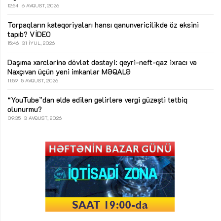
12:54
6 AVQUST, 2026
Torpaqların kateqoriyaları hansı qanunvericilikdə öz əksini
tapıb?
VİDEO
15:46
31 İYUL, 2026
Daşıma xərclərinə dövlət dəstəyi: qeyri-neft-qaz ixracı və
Naxçıvan üçün yeni imkanlar
MƏQALƏ
11:59
5 AVQUST, 2026
“YouTube”dan əldə edilən gəlirlərə vergi güzəşti tətbiq
olunurmu?
09:35
3 AVQUST, 2026