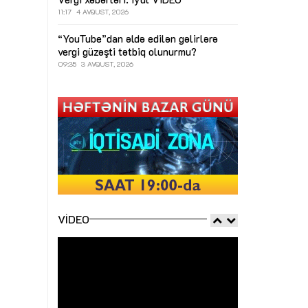
11:17
4 AVQUST, 2026
“YouTube”dan əldə edilən gəlirlərə
vergi güzəşti tətbiq olunurmu?
09:35
3 AVQUST, 2026
VIDEO