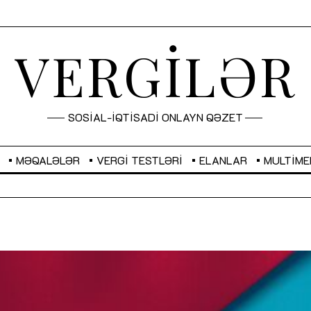
VERGİLƏR
SOSİAL-İQTİSADİ ONLAYN QƏZET
MƏQALƏLƏR
VERGI TESTLƏRI
ELANLAR
MULTIME
GBP
2,2873
RUB
2,0816
Sahibkarlıq fəaliyyəti üçün inklüziv
“Düzgün kommunikasiyanın
imkanlar yaradan vergi təşviqləri
real iş və sistemli fəaliyyə
MƏQALƏ
MÜSAHİBƏ