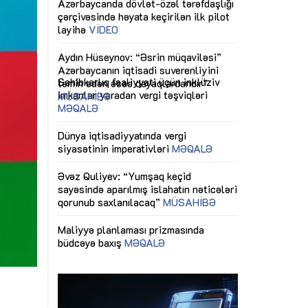
ericiliyinə
Dünya iqtisadiyyatında vergi
Nicat İmanov: "
ühitinin
siyasətinin imperativləri
MƏQALƏ
dəyişikliklər s
edir"
yaxşılaşdırılma
MÜSAHİBƏ
Əvəz Quliyev: “Yumşaq keçid
sayəsində aparılmış islahatın nəticələri
miz daha
qorunub saxlanılacaq”
MÜSAHİBƏ
Aytən Kərimov
, çevik və
inklüziv iş müh
dırmaqdır”
öyrənən komand
Maliyyə planlaması prizmasında
MÜSAHİBƏ
büdcəyə baxış
MƏQALƏ
tərəfdaşlığı
Azərbaycanda d
Gülminə Məlikzadə: “Azərbaycan
n ilk pilot
çərçivəsində hə
Bacarıqlar Akseleratoru” ixtisaslaşmış
layihə
VİDEO
kadrların hazırlanmasını hədəfləyir”
qaviləsi”
Aydın Hüseynov
renliyini
Azərbaycanın iq
andır”
təmin edən əsa
MÜSAHİBƏ