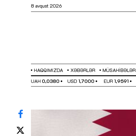
8 avqust 2026
HAQQIMIZDA
XƏBƏRLƏR
MÜSAHIBƏLƏR
EL
0,6489
UAH
0,0380
USD
1,7000
EUR
1,9591