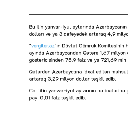
Bu ilin yanvar-iyul aylarında Azərbaycanı
dolları və ya 3 dəfəyədək artaraq 4,9 milyo
"
vergiler.az
"ın Dövlət Gömrük Komitəsinin he
ayında Azərbaycandan Qətərə 1,67 milyon do
göstəricisindən 75,9 faiz və ya 721,69 min 
Qətərdən Azərbaycana idxal edilən məhsull
artaraq 3,29 milyon dollar təşkil edib.
Cari ilin yanvar-iyul aylarının nəticələrinə
payı 0,01 faiz təşkil edib.