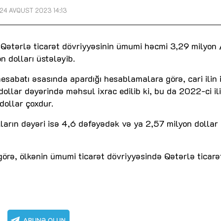
24 AVQUST 2023 14:13
n Qətərlə ticarət dövriyyəsinin ümumi həcmi 3,29 milyon
n dolları üstələyib.
sabatı əsasında apardığı hesablamalara görə, cari ilin i
llar dəyərində məhsul ixrac edilib ki, bu da 2022-ci ili
dollar çoxdur.
arın dəyəri isə 4,6 dəfəyədək və ya 2,57 milyon dollar
 görə, ölkənin ümumi ticarət dövriyyəsində Qətərlə ticarə