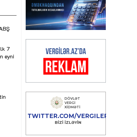
 ABŞ
lk 7
n eyni
tin