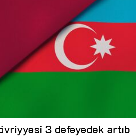
Dünya iqtisadiyyatında vergi
Nicat İmanov: "Vergi qanunv
siyasətinin imperativləri
MƏQALƏ
dəyişikliklər sahibkarlıq m
yaxşılaşdırılmasına xidmət 
MÜSAHİBƏ
Əvəz Quliyev: “Yumşaq keçid
sayəsində aparılmış islahatın nəticələri
qorunub saxlanılacaq”
MÜSAHİBƏ
Aytən Kərimova: “Məqsədi
inklüziv iş mühiti yaratmaq
öyrənən komanda formalaş
Maliyyə planlaması prizmasında
MÜSAHİBƏ
büdcəyə baxış
MƏQALƏ
Azərbaycanda dövlət-özəl 
Gülminə Məlikzadə: “Azərbaycan
çərçivəsində həyata keçirilə
Bacarıqlar Akseleratoru” ixtisaslaşmış
layihə
VİDEO
kadrların hazırlanmasını hədəfləyir”
Aydın Hüseynov: “Əsrin mü
Azərbaycanın iqtisadi suve
təmin edən əsas dayaqlard
MÜSAHİBƏ
övriyyəsi 3 dəfəyədək artıb