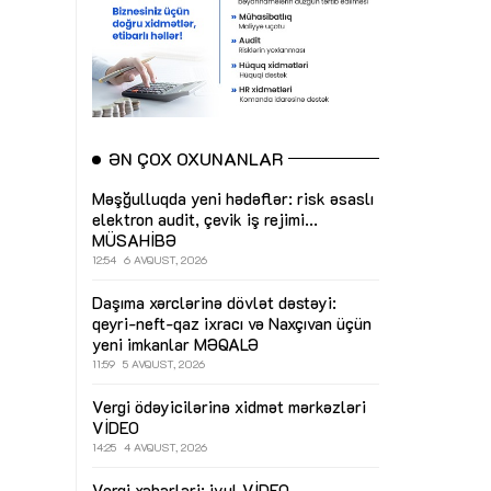
ƏN ÇOX OXUNANLAR
Məşğulluqda yeni hədəflər: risk əsaslı
elektron audit, çevik iş rejimi...
MÜSAHİBƏ
12:54
6 AVQUST, 2026
Daşıma xərclərinə dövlət dəstəyi:
qeyri-neft-qaz ixracı və Naxçıvan üçün
yeni imkanlar
MƏQALƏ
11:59
5 AVQUST, 2026
Vergi ödəyicilərinə xidmət mərkəzləri
VİDEO
14:25
4 AVQUST, 2026
Vergi xəbərləri: iyul
VİDEO