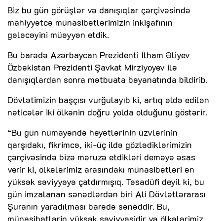
Biz bu gün görüşlər və danışıqlar çərçivəsində
mahiyyətcə münasibətlərimizin inkişafının
gələcəyini müəyyən etdik.
Bu barədə Azərbaycan Prezidenti İlham Əliyev
Özbəkistan Prezidenti Şavkat Mirziyoyev ilə
danışıqlardan sonra mətbuata bəyanatında bildirib.
Dövlətimizin başçısı vurğulayıb ki, artıq əldə edilən
nəticələr iki ölkənin doğru yolda olduğunu göstərir.
“Bu gün nümayəndə heyətlərinin üzvlərinin
qarşıdakı, fikrimcə, iki-üç ildə gözlədiklərimizin
çərçivəsində bizə məruzə etdikləri deməyə əsas
verir ki, ölkələrimiz arasındakı münasibətləri ən
yüksək səviyyəyə çatdırmışıq. Təsadüfi deyil ki, bu
gün imzalanan sənədlərdən biri Ali Dövlətlərarası
Şuranın yaradılması barədə sənəddir. Bu,
münasibətlərin yüksək səviyyəsidir və ölkələrimiz