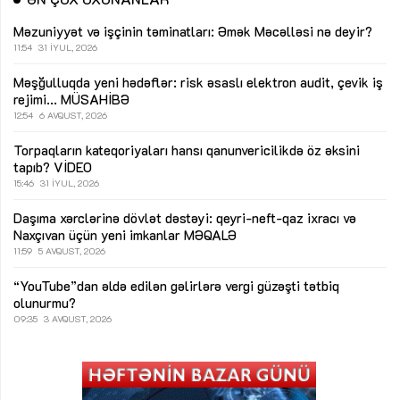
Məzuniyyət və işçinin təminatları: Əmək Məcəlləsi nə deyir?
11:54
31 İYUL, 2026
Məşğulluqda yeni hədəflər: risk əsaslı elektron audit, çevik iş
rejimi...
MÜSAHİBƏ
12:54
6 AVQUST, 2026
Torpaqların kateqoriyaları hansı qanunvericilikdə öz əksini
tapıb?
VİDEO
15:46
31 İYUL, 2026
Daşıma xərclərinə dövlət dəstəyi: qeyri-neft-qaz ixracı və
Naxçıvan üçün yeni imkanlar
MƏQALƏ
11:59
5 AVQUST, 2026
“YouTube”dan əldə edilən gəlirlərə vergi güzəşti tətbiq
olunurmu?
09:35
3 AVQUST, 2026