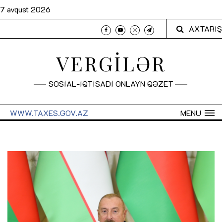
7 avqust 2026
AXTARIŞ
VERGİLƏR
SOSİAL-İQTİSADİ ONLAYN QƏZET
WWW.TAXES.GOV.AZ
MENU