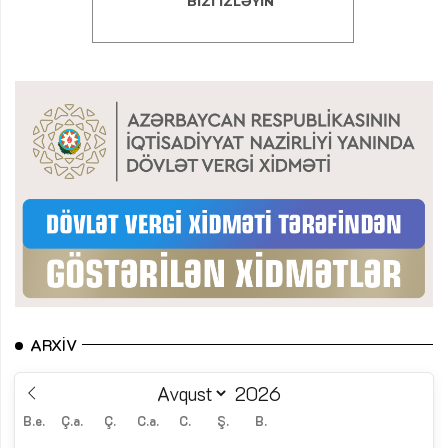
ARXIV
B.e.
Ç.a.
Ç.
C.a.
C.
Ş.
B.