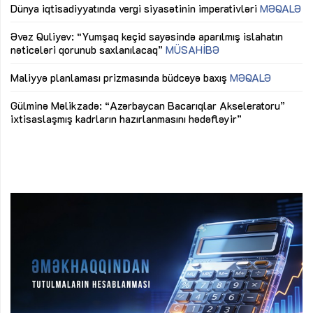
lıq
Dünya iqtisadiyyatında vergi siyasətinin imperativləri
MƏQALƏ
Ni
mü
Əvəz Quliyev: “Yumşaq keçid sayəsində aparılmış islahatın
nəticələri qorunub saxlanılacaq”
MÜSAHİBƏ
Ay
ya
M
Maliyyə planlaması prizmasında büdcəyə baxış
MƏQALƏ
Az
Gülminə Məlikzadə: “Azərbaycan Bacarıqlar Akseleratoru”
ke
ixtisaslaşmış kadrların hazırlanmasını hədəfləyir”
Ay
su