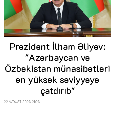
Prezident İlham Əliyev:
"Azərbaycan və
Özbəkistan münasibətləri
ən yüksək səviyyəyə
çatdırıb"
22 AVQUST 2023 21:23