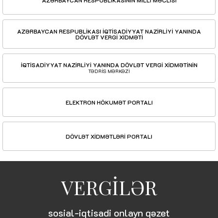
AZƏRBAYCAN RESPUBLİKASININ MİLLİ MƏCLİSİ
AZƏRBAYCAN RESPUBLİKASI İQTİSADİYYAT NAZİRLİYİ YANINDA
DÖVLƏT VERGİ XİDMƏTİ
İQTİSADİYYAT NAZİRLİYİ YANINDA DÖVLƏT VERGİ XİDMƏTİNİN
TƏDRİS MƏRKƏZİ
ELEKTRON HÖKUMƏT PORTALI
DÖVLƏT XİDMƏTLƏRİ PORTALI
VERGİLƏR
sosial-iqtisadi onlayn qəzet