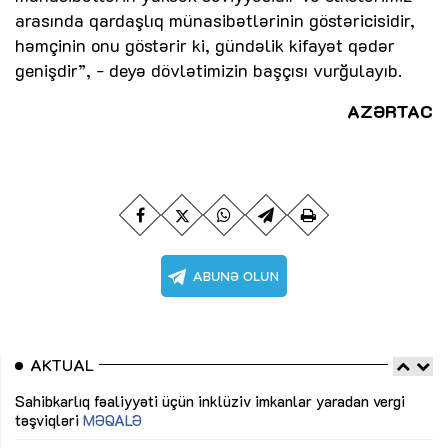
arasında qardaşlıq münasibətlərinin göstəricisidir,
həmçinin onu göstərir ki, gündəlik kifayət qədər
genişdir”, - deyə dövlətimizin başçısı vurğulayıb.
AZƏRTAC
AKTUAL
Sahibkarlıq fəaliyyəti üçün inklüziv imkanlar yaradan vergi
“D
təşviqləri
MƏQALƏ
fə