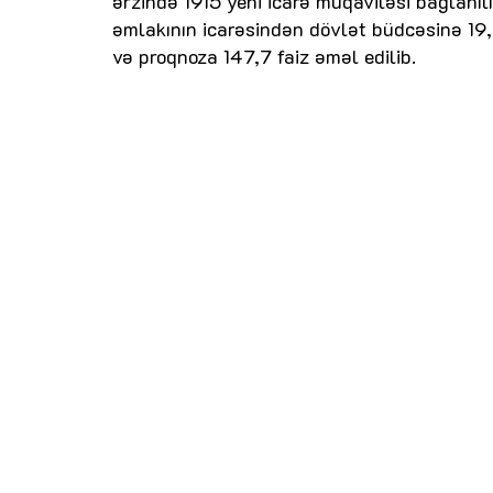
ərzində 1915 yeni icarə müqaviləsi bağlanıl
əmlakının icarəsindən dövlət büdcəsinə 19
və proqnoza 147,7 faiz əməl edilib.