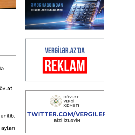
t
də
dövlət
ənilib.
 ayları