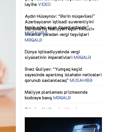
ericiliyinə
Dünya iqtisadiyyatında vergi
Nicat İmanov: "
ühitinin
siyasətinin imperativləri
MƏQALƏ
dəyişikliklər s
edir"
yaxşılaşdırılma
MÜSAHİBƏ
Əvəz Quliyev: “Yumşaq keçid
sayəsində aparılmış islahatın nəticələri
miz daha
qorunub saxlanılacaq”
MÜSAHİBƏ
Aytən Kərimov
, çevik və
inklüziv iş müh
dırmaqdır”
öyrənən komand
Maliyyə planlaması prizmasında
MÜSAHİBƏ
büdcəyə baxış
MƏQALƏ
tərəfdaşlığı
Azərbaycanda d
Gülminə Məlikzadə: “Azərbaycan
n ilk pilot
çərçivəsində hə
Bacarıqlar Akseleratoru” ixtisaslaşmış
layihə
VİDEO
kadrların hazırlanmasını hədəfləyir”
qaviləsi”
Aydın Hüseynov
renliyini
Azərbaycanın iq
andır”
təmin edən əsa
MÜSAHİBƏ