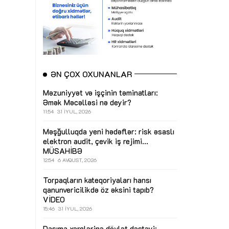
ƏN ÇOX OXUNANLAR
Məzuniyyət və işçinin təminatları:
Əmək Məcəlləsi nə deyir?
11:54
31 İYUL, 2026
Məşğulluqda yeni hədəflər: risk əsaslı
elektron audit, çevik iş rejimi...
MÜSAHİBƏ
12:54
6 AVQUST, 2026
Torpaqların kateqoriyaları hansı
qanunvericilikdə öz əksini tapıb?
VİDEO
15:46
31 İYUL, 2026
Daşıma xərclərinə dövlət dəstəyi: