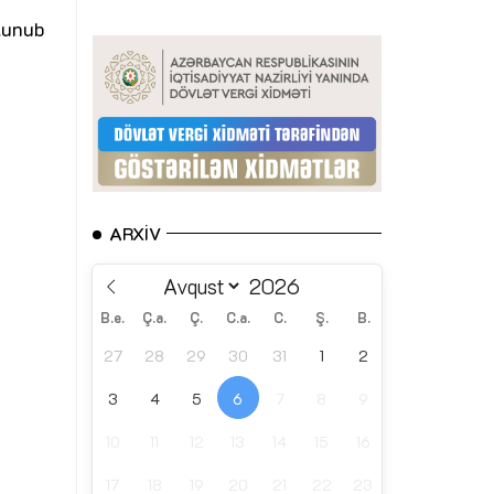
lunub
ARXIV
B.e.
Ç.a.
Ç.
C.a.
C.
Ş.
B.
27
28
29
30
31
1
2
3
4
5
6
7
8
9
10
11
12
13
14
15
16
17
18
19
20
21
22
23