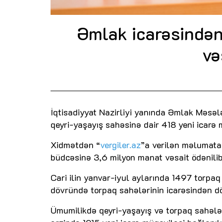
Əmlak icarəsində
və
İqtisadiyyat Nazirliyi yanında Əmlak Məsəl
qeyri-yaşayış sahəsinə dair 418 yeni icarə 
Xidmətdən “
vergiler.az
”a verilən məlumata 
büdcəsinə 3,6 milyon manat vəsait ödənilib
Cari ilin yanvar-iyul aylarında 1497 torpaq
dövründə torpaq sahələrinin icarəsindən d
Ümumilikdə qeyri-yaşayış və torpaq sahələri