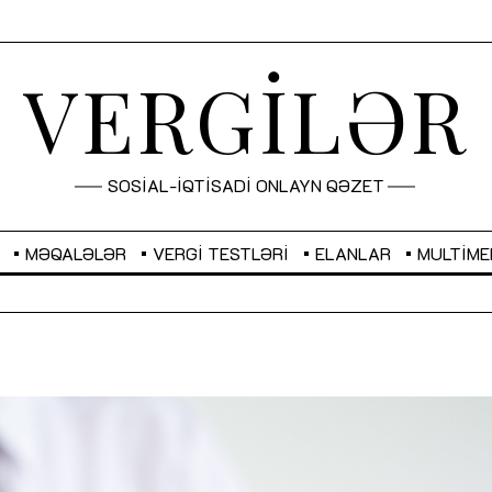
VERGİLƏR
SOSİAL-İQTİSADİ ONLAYN QƏZET
MƏQALƏLƏR
VERGI TESTLƏRI
ELANLAR
MULTIME
GBP
2,2882
RUB
2,1023
Sahibkarlıq fəaliyyəti üçün inklüziv
“Düzgün kommunikasiyanın
imkanlar yaradan vergi təşviqləri
real iş və sistemli fəaliyyə
MƏQALƏ
MÜSAHİBƏ