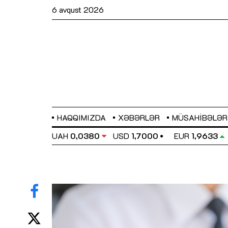
6 avqust 2026
HAQQIMIZDA
XƏBƏRLƏR
MÜSAHIBƏLƏR
EL
0,6486
UAH
0,0380
USD
1,7000
EUR
1,9633