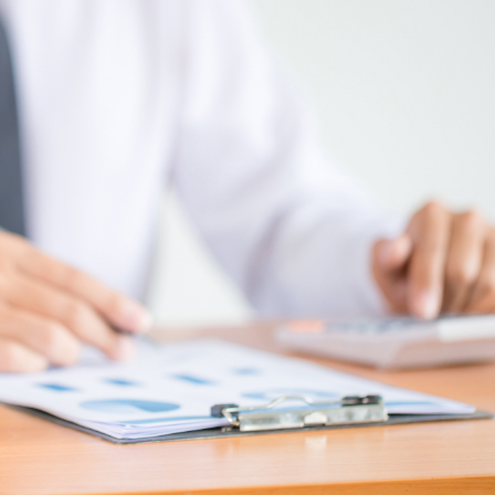
Dünya iqtisadiyyatında vergi
Nicat İmanov: "Vergi qanunv
siyasətinin imperativləri
MƏQALƏ
dəyişikliklər sahibkarlıq m
yaxşılaşdırılmasına xidmət 
MÜSAHİBƏ
Əvəz Quliyev: “Yumşaq keçid
sayəsində aparılmış islahatın nəticələri
qorunub saxlanılacaq”
MÜSAHİBƏ
Aytən Kərimova: “Məqsədi
inklüziv iş mühiti yaratmaq
öyrənən komanda formalaş
Maliyyə planlaması prizmasında
MÜSAHİBƏ
büdcəyə baxış
MƏQALƏ
Azərbaycanda dövlət-özəl 
Gülminə Məlikzadə: “Azərbaycan
çərçivəsində həyata keçirilə
Bacarıqlar Akseleratoru” ixtisaslaşmış
layihə
VİDEO
kadrların hazırlanmasını hədəfləyir”
Aydın Hüseynov: “Əsrin mü
Azərbaycanın iqtisadi suve
təmin edən əsas dayaqlard
MÜSAHİBƏ