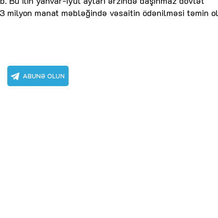
ıb. Bu ilin yanvar-iyul ayları ərzində daşınmaz dövlət
,3 milyon manat məbləğində vəsaitin ödənilməsi təmin o