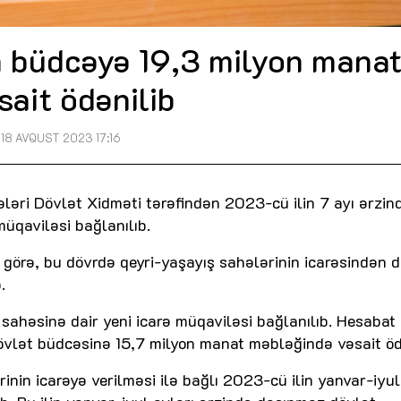
n büdcəyə 19,3 milyon mana
sait ödənilib
18 AVQUST 2023 17:16
ələri Dövlət Xidməti tərəfindən 2023-cü ilin 7 ayı ərzin
müqaviləsi bağlanılıb.
görə, bu dövrdə qeyri-yaşayış sahələrinin icarəsindən 
.
 sahəsinə dair yeni icarə müqaviləsi bağlanılıb. Hesabat
övlət büdcəsinə 15,7 milyon manat məbləğində vəsait öd
nin icarəyə verilməsi ilə bağlı 2023-cü ilin yanvar-iyul