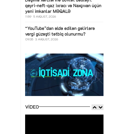
qeyri-neft-qaz ixracı və Naxçıvan üçün
yeni imkanlar
MƏQALƏ
11:59
5 AVQUST, 2026
“YouTube”dan əldə edilən gəlirlərə
vergi güzəşti tətbiq olunurmu?
09:35
3 AVQUST, 2026
VIDEO