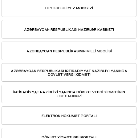
HEYDƏR ƏLİYEV MƏRKƏZİ
AZƏRBAYCAN RESPUBLİKASI NAZİRLƏR KABİNETİ
AZƏRBAYCAN RESPUBLİKASININ MİLLİ MƏCLİSİ
AZƏRBAYCAN RESPUBLİKASI İQTİSADİYYAT NAZİRLİYİ YANINDA
DÖVLƏT VERGİ XİDMƏTİ
İQTİSADİYYAT NAZİRLİYİ YANINDA DÖVLƏT VERGİ XİDMƏTİNİN
TƏDRİS MƏRKƏZİ
ELEKTRON HÖKUMƏT PORTALI
DÖVLƏT XİDMƏTLƏRİ PORTALI