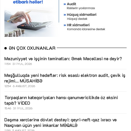
ƏN ÇOX OXUNANLAR
Məzuniyyət və işçinin təminatları: Əmək Məcəlləsi nə deyir?
11:54
31 İYUL, 2026
Məşğulluqda yeni hədəflər: risk əsaslı elektron audit, çevik iş
rejimi...
MÜSAHİBƏ
12:54
6 AVQUST, 2026
Torpaqların kateqoriyaları hansı qanunvericilikdə öz əksini
tapıb?
VİDEO
15:46
31 İYUL, 2026
Daşıma xərclərinə dövlət dəstəyi: qeyri-neft-qaz ixracı və
Naxçıvan üçün yeni imkanlar
MƏQALƏ
11:59
5 AVQUST, 2026