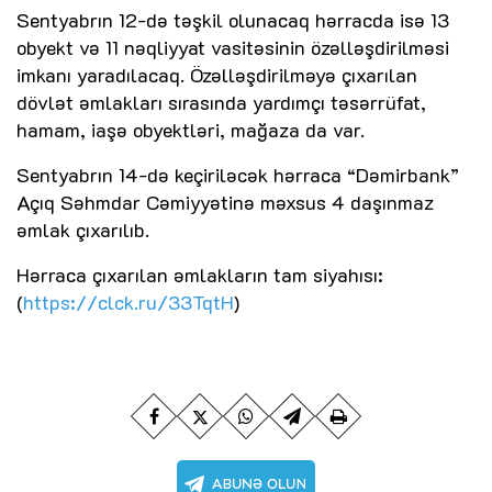
Sentyabrın 12-də təşkil olunacaq hərracda isə 13
obyekt və 11 nəqliyyat vasitəsinin özəlləşdirilməsi
imkanı yaradılacaq. Özəlləşdirilməyə çıxarılan
dövlət əmlakları sırasında yardımçı təsərrüfat,
hamam, iaşə obyektləri, mağaza da var.
Sentyabrın 14-də keçiriləcək hərraca “Dəmirbank”
Açıq Səhmdar Cəmiyyətinə məxsus 4 daşınmaz
əmlak çıxarılıb.
Hərraca çıxarılan əmlakların tam siyahısı:
(
https://clck.ru/33TqtH
)