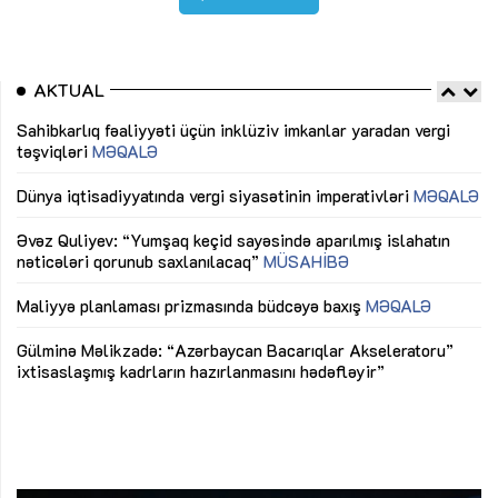
AKTUAL
Sahibkarlıq fəaliyyəti üçün inklüziv imkanlar yaradan vergi
“D
təşviqləri
MƏQALƏ
fə
lıq
Dünya iqtisadiyyatında vergi siyasətinin imperativləri
MƏQALƏ
Ni
mü
Əvəz Quliyev: “Yumşaq keçid sayəsində aparılmış islahatın
nəticələri qorunub saxlanılacaq”
MÜSAHİBƏ
Ay
ya
M
Maliyyə planlaması prizmasında büdcəyə baxış
MƏQALƏ
Az
Gülminə Məlikzadə: “Azərbaycan Bacarıqlar Akseleratoru”
ke
ixtisaslaşmış kadrların hazırlanmasını hədəfləyir”
Ay
su