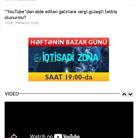
“YouTube”dan əldə edilən gəlirlərə vergi güzəşti tətbiq
olunurmu?
09:35
3 AVQUST, 2026
VIDEO