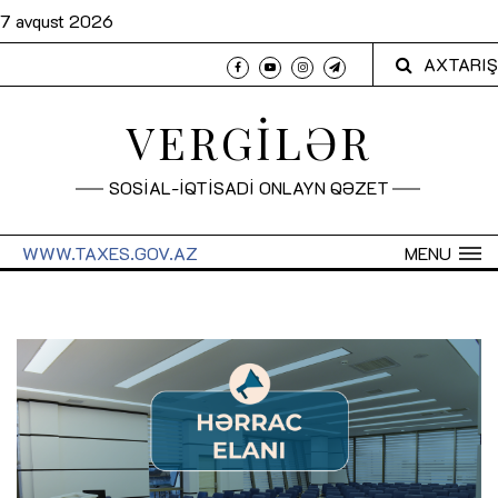
7 avqust 2026
AXTARIŞ
VERGİLƏR
SOSİAL-İQTİSADİ ONLAYN QƏZET
WWW.TAXES.GOV.AZ
MENU