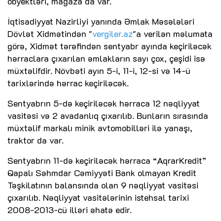
obyektləri, mağaza da var.
İqtisadiyyat Nazirliyi yanında Əmlak Məsələləri
Dövlət Xidmətindən "
vergiler.az
"a verilən məlumata
görə, Xidmət tərəfindən sentyabr ayında keçiriləcək
hərraclara çıxarılan əmlakların sayı çox, çeşidi isə
müxtəlifdir. Növbəti ayın 5-i, 11-i, 12-si və 14-ü
tarixlərində hərrac keçiriləcək.
Sentyabrın 5-də keçiriləcək hərraca 12 nəqliyyat
vasitəsi və 2 avadanlıq çıxarılıb. Bunların sırasında
müxtəlif markalı minik avtomobilləri ilə yanaşı,
traktor da var.
Sentyabrın 11-də keçiriləcək hərraca “AqrarKredit”
Qapalı Səhmdar Cəmiyyəti Bank olmayan Kredit
Təşkilatının balansında olan 9 nəqliyyat vasitəsi
çıxarılıb. Nəqliyyat vasitələrinin istehsal tarixi
2008-2013-cü illəri əhatə edir.