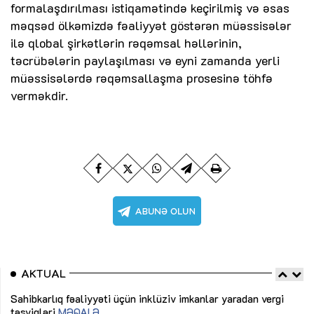
formalaşdırılması istiqamətində keçirilmiş və əsas
məqsəd ölkəmizdə fəaliyyət göstərən müəssisələr
ilə qlobal şirkətlərin rəqəmsal həllərinin,
təcrübələrin paylaşılması və eyni zamanda yerli
müəssisələrdə rəqəmsallaşma prosesinə töhfə
verməkdir.
AKTUAL
Sahibkarlıq fəaliyyəti üçün inklüziv imkanlar yaradan vergi
“D
təşviqləri
MƏQALƏ
fə