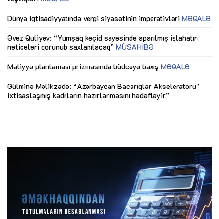
lıq
Dünya iqtisadiyyatında vergi siyasətinin imperativləri
MƏQALƏ
Ni
mü
Əvəz Quliyev: “Yumşaq keçid sayəsində aparılmış islahatın
nəticələri qorunub saxlanılacaq”
MÜSAHİBƏ
Ay
ya
M
Maliyyə planlaması prizmasında büdcəyə baxış
MƏQALƏ
Az
Gülminə Məlikzadə: “Azərbaycan Bacarıqlar Akseleratoru”
ke
ixtisaslaşmış kadrların hazırlanmasını hədəfləyir”
Ay
su