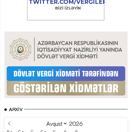
ARXIV
B.e.
Ç.a.
Ç.
C.a.
C.
Ş.
B.