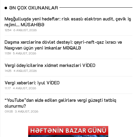
ƏN ÇOX OXUNANLAR
Məşğulluqda yeni hədəflər: risk əsaslı elektron audit, çevik iş
rejimi...
MÜSAHİBƏ
12:54
6 AVQUST, 2026
Daşıma xərclərinə dövlət dəstəyi: qeyri-neft-qaz ixracı və
Naxçıvan üçün yeni imkanlar
MƏQALƏ
11:59
5 AVQUST, 2026
Vergi ödəyicilərinə xidmət mərkəzləri
VİDEO
14:25
4 AVQUST, 2026
Vergi xəbərləri: iyul
VİDEO
11:17
4 AVQUST, 2026
“YouTube”dan əldə edilən gəlirlərə vergi güzəşti tətbiq
olunurmu?
09:35
3 AVQUST, 2026