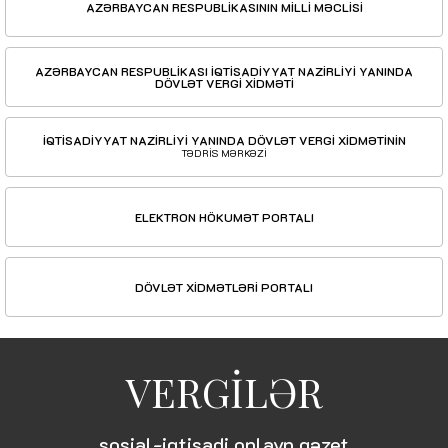
AZƏRBAYCAN RESPUBLİKASININ MİLLİ MƏCLİSİ
AZƏRBAYCAN RESPUBLİKASI İQTİSADİYYAT NAZİRLİYİ YANINDA
DÖVLƏT VERGİ XİDMƏTİ
İQTİSADİYYAT NAZİRLİYİ YANINDA DÖVLƏT VERGİ XİDMƏTİNİN
TƏDRİS MƏRKƏZİ
ELEKTRON HÖKUMƏT PORTALI
DÖVLƏT XİDMƏTLƏRİ PORTALI
VERGİLƏR
sosial-iqtisadi onlayn qəzet