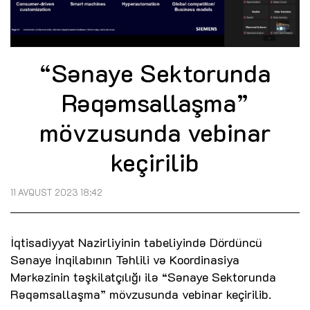
“Sənaye Sektorunda
Rəqəmsallaşma”
mövzusunda vebinar
keçirilib
11 AVQUST 2023 18:42
İqtisadiyyat Nazirliyinin tabeliyində Dördüncü
Sənaye İnqilabının Təhlili və Koordinasiya
Mərkəzinin təşkilatçılığı ilə “Sənaye Sektorunda
Rəqəmsallaşma” mövzusunda vebinar keçirilib.