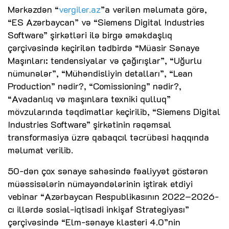
Mərkəzdən “
vergiler.az
”a verilən məlumata görə,
“ES Azərbaycan” və “Siemens Digital Industries
Software” şirkətləri ilə birgə əməkdaşlıq
çərçivəsində keçirilən tədbirdə “Müasir Sənaye
Maşınları: tendensiyalar və çağırışlar”, “Uğurlu
nümunələr”, “Mühəndisliyin detalları”, “Lean
Production” nədir?, “Comissioning” nədir?,
“Avadanlıq və maşınlara texniki qulluq”
mövzularında təqdimatlar keçirilib, “Siemens Digital
Industries Software” şirkətinin rəqəmsal
transformasiya üzrə qabaqcıl təcrübəsi haqqında
məlumat verilib.
50-dən çox sənaye sahəsində fəaliyyət göstərən
müəssisələrin nümayəndələrinin iştirak etdiyi
vebinar “Azərbaycan Respublikasının 2022–2026-
cı illərdə sosial-iqtisadi inkişaf Strategiyası”
çərçivəsində “Elm-sənaye klasteri 4.0”nin