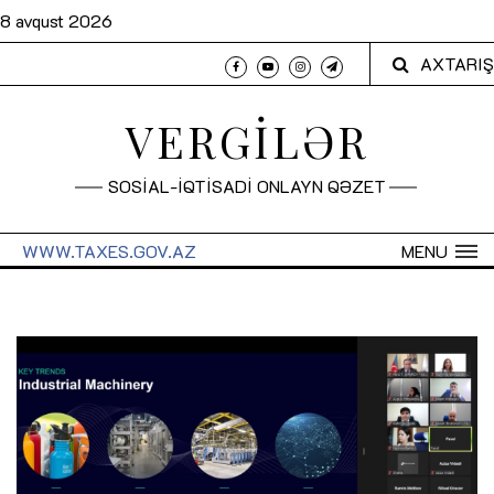
8 avqust 2026
AXTARIŞ
VERGİLƏR
SOSİAL-İQTİSADİ ONLAYN QƏZET
WWW.TAXES.GOV.AZ
MENU