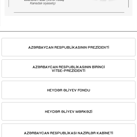
AZƏRBAYCAN RESPUBLİKASININ PREZİDENTİ
AZƏRBAYCAN RESPUBLİKASININ BİRİNCİ
VİTSE-PREZİDENTİ
HEYDƏR ƏLİYEV FONDU
HEYDƏR ƏLİYEV MƏRKƏZİ
AZƏRBAYCAN RESPUBLİKASI NAZİRLƏR KABİNETİ