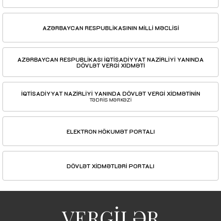
AZƏRBAYCAN RESPUBLİKASININ MİLLİ MƏCLİSİ
AZƏRBAYCAN RESPUBLİKASI İQTİSADİYYAT NAZİRLİYİ YANINDA
DÖVLƏT VERGİ XİDMƏTİ
İQTİSADİYYAT NAZİRLİYİ YANINDA DÖVLƏT VERGİ XİDMƏTİNİN
TƏDRİS MƏRKƏZİ
ELEKTRON HÖKUMƏT PORTALI
DÖVLƏT XİDMƏTLƏRİ PORTALI
VERGİLƏR