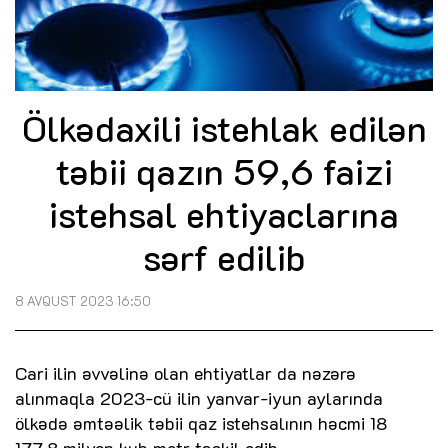
Ölkədaxili istehlak edilən
təbii qazın 59,6 faizi
istehsal ehtiyaclarına
sərf edilib
8 AVQUST 2023 16:50
Cari ilin əvvəlinə olan ehtiyatlar da nəzərə
alınmaqla 2023-cü ilin yanvar-iyun aylarında
ölkədə əmtəəlik təbii qaz istehsalının həcmi 18