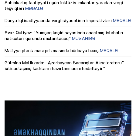
Sahibkarlıq fəaliyyəti üçün inklüziv imkanlar yaradan vergi
“D
təşviqləri
MƏQALƏ
fə
lıq
Dünya iqtisadiyyatında vergi siyasətinin imperativləri
MƏQALƏ
Ni
mü
Əvəz Quliyev: “Yumşaq keçid sayəsində aparılmış islahatın
nəticələri qorunub saxlanılacaq”
MÜSAHİBƏ
Ay
ya
M
Maliyyə planlaması prizmasında büdcəyə baxış
MƏQALƏ
Az
Gülminə Məlikzadə: “Azərbaycan Bacarıqlar Akseleratoru”
ke
ixtisaslaşmış kadrların hazırlanmasını hədəfləyir”
Ay
su