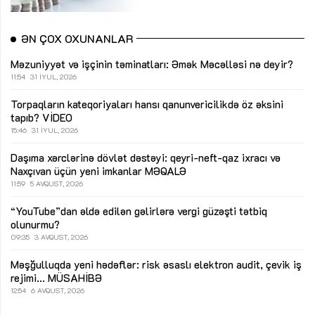
ƏN ÇOX OXUNANLAR
Məzuniyyət və işçinin təminatları: Əmək Məcəlləsi nə deyir?
11:54
31 İYUL, 2026
Torpaqların kateqoriyaları hansı qanunvericilikdə öz əksini
tapıb?
VİDEO
15:46
31 İYUL, 2026
Daşıma xərclərinə dövlət dəstəyi: qeyri-neft-qaz ixracı və
Naxçıvan üçün yeni imkanlar
MƏQALƏ
11:59
5 AVQUST, 2026
“YouTube”dan əldə edilən gəlirlərə vergi güzəşti tətbiq
olunurmu?
09:35
3 AVQUST, 2026
Məşğulluqda yeni hədəflər: risk əsaslı elektron audit, çevik iş
rejimi...
MÜSAHİBƏ
12:54
6 AVQUST, 2026