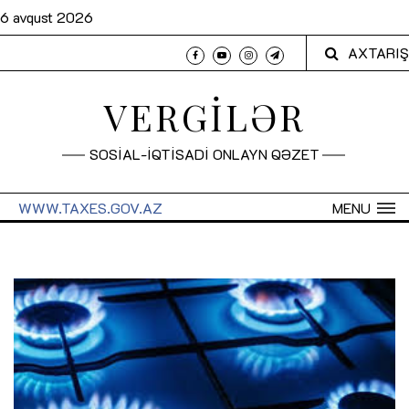
6 avqust 2026
AXTARIŞ
VERGİLƏR
SOSİAL-İQTİSADİ ONLAYN QƏZET
WWW.TAXES.GOV.AZ
MENU