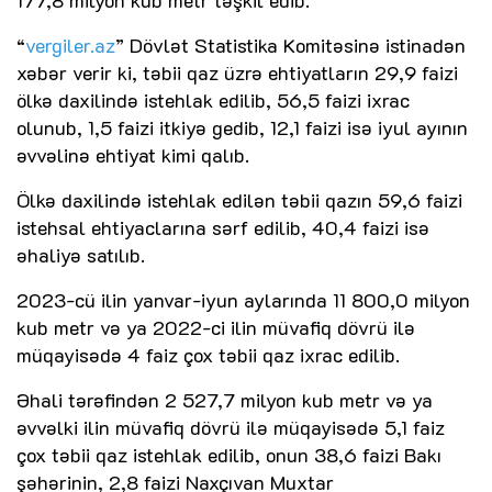
177,8 milyon kub metr təşkil edib.
“
vergiler.az
” Dövlət Statistika Komitəsinə istinadən
xəbər verir ki, təbii qaz üzrə ehtiyatların 29,9 faizi
ölkə daxilində istehlak edilib, 56,5 faizi ixrac
olunub, 1,5 faizi itkiyə gedib, 12,1 faizi isə iyul ayının
əvvəlinə ehtiyat kimi qalıb.
Ölkə daxilində istehlak edilən təbii qazın 59,6 faizi
istehsal ehtiyaclarına sərf edilib, 40,4 faizi isə
əhaliyə satılıb.
2023-cü ilin yanvar-iyun aylarında 11 800,0 milyon
kub metr və ya 2022-ci ilin müvafiq dövrü ilə
müqayisədə 4 faiz çox təbii qaz ixrac edilib.
Əhali tərəfindən 2 527,7 milyon kub metr və ya
əvvəlki ilin müvafiq dövrü ilə müqayisədə 5,1 faiz
çox təbii qaz istehlak edilib, onun 38,6 faizi Bakı
şəhərinin, 2,8 faizi Naxçıvan Muxtar