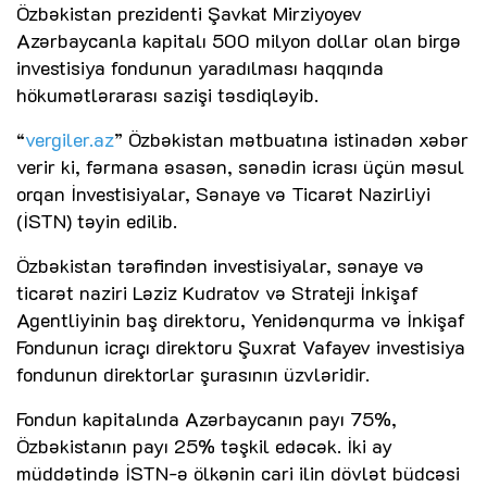
Özbəkistan prezidenti Şavkat Mirziyoyev
Azərbaycanla kapitalı 500 milyon dollar olan birgə
investisiya fondunun yaradılması haqqında
hökumətlərarası sazişi təsdiqləyib.
“
vergiler.az
” Özbəkistan mətbuatına istinadən xəbər
verir ki, fərmana əsasən, sənədin icrası üçün məsul
orqan İnvestisiyalar, Sənaye və Ticarət Nazirliyi
(İSTN) təyin edilib.
Özbəkistan tərəfindən investisiyalar, sənaye və
ticarət naziri Ləziz Kudratov və Strateji İnkişaf
Agentliyinin baş direktoru, Yenidənqurma və İnkişaf
Fondunun icraçı direktoru Şuxrat Vafayev investisiya
fondunun direktorlar şurasının üzvləridir.
Fondun kapitalında Azərbaycanın payı 75%,
Özbəkistanın payı 25% təşkil edəcək. İki ay
müddətində İSTN-ə ölkənin cari ilin dövlət büdcəsi