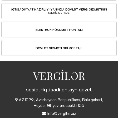
İQTİSADİYYAT NAZİRLİYİ YANINDA DÖVLƏT VERGİ XİDMƏTİNİN
TƏDRİS MƏRKƏZİ
ELEKTRON HÖKUMƏT PORTALI
DÖVLƏT XİDMƏTLƏRİ PORTALI
VERGİLƏR
sosial-iqtisadi onlayn qəzet
AZ1029, Azərbaycan Respublikası, Bakı şəhəri,
Heydər Əliyev prospekti 155
info@vergiler.az