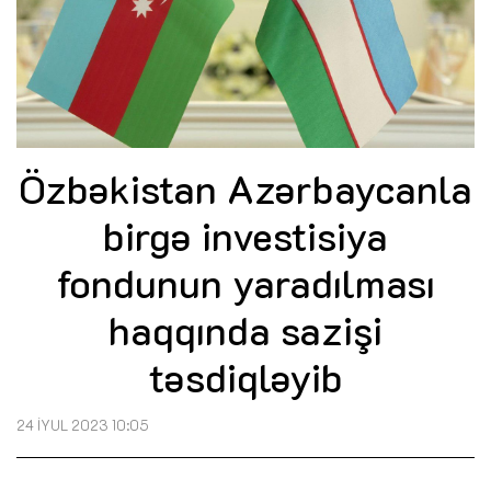
Özbəkistan Azərbaycanla
birgə investisiya
fondunun yaradılması
haqqında sazişi
təsdiqləyib
24 İYUL 2023 10:05