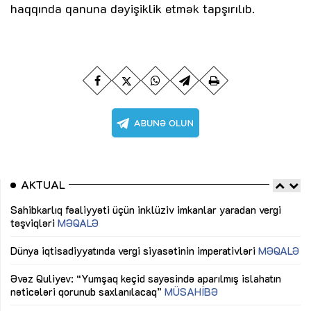
haqqında qanuna dəyişiklik etmək tapşırılıb.
AKTUAL
Sahibkarlıq fəaliyyəti üçün inklüziv imkanlar yaradan vergi
“D
təşviqləri
MƏQALƏ
fə
lıq
Dünya iqtisadiyyatında vergi siyasətinin imperativləri
MƏQALƏ
Ni
mü
Əvəz Quliyev: “Yumşaq keçid sayəsində aparılmış islahatın
nəticələri qorunub saxlanılacaq”
MÜSAHİBƏ
Ay
ya