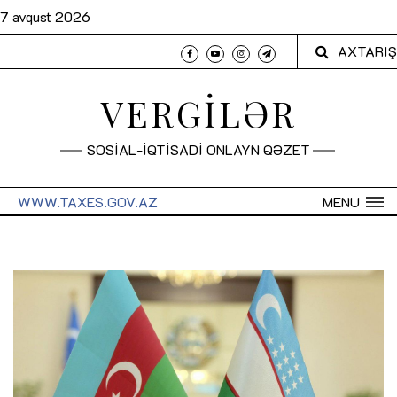
7 avqust 2026
AXTARIŞ
VERGİLƏR
SOSİAL-İQTİSADİ ONLAYN QƏZET
WWW.TAXES.GOV.AZ
MENU