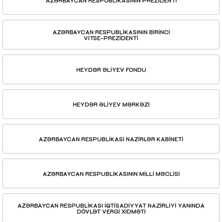
AZƏRBAYCAN RESPUBLİKASININ PREZİDENTİ
AZƏRBAYCAN RESPUBLİKASININ BİRİNCİ
VİTSE-PREZİDENTİ
HEYDƏR ƏLİYEV FONDU
HEYDƏR ƏLİYEV MƏRKƏZİ
AZƏRBAYCAN RESPUBLİKASI NAZİRLƏR KABİNETİ
AZƏRBAYCAN RESPUBLİKASININ MİLLİ MƏCLİSİ
AZƏRBAYCAN RESPUBLİKASI İQTİSADİYYAT NAZİRLİYİ YANINDA
DÖVLƏT VERGİ XİDMƏTİ