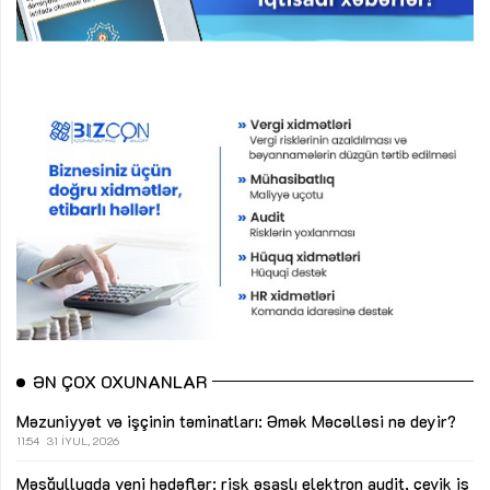
ƏN ÇOX OXUNANLAR
Məzuniyyət və işçinin təminatları: Əmək Məcəlləsi nə deyir?
11:54
31 İYUL, 2026
Məşğulluqda yeni hədəflər: risk əsaslı elektron audit, çevik iş