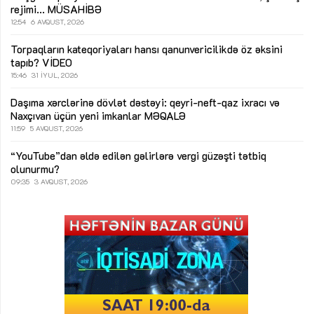
rejimi...
MÜSAHİBƏ
12:54
6 AVQUST, 2026
Torpaqların kateqoriyaları hansı qanunvericilikdə öz əksini
tapıb?
VİDEO
15:46
31 İYUL, 2026
Daşıma xərclərinə dövlət dəstəyi: qeyri-neft-qaz ixracı və
Naxçıvan üçün yeni imkanlar
MƏQALƏ
11:59
5 AVQUST, 2026
“YouTube”dan əldə edilən gəlirlərə vergi güzəşti tətbiq
olunurmu?
09:35
3 AVQUST, 2026