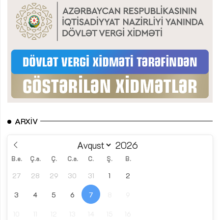
ARXIV
B.e.
Ç.a.
Ç.
C.a.
C.
Ş.
B.
27
28
29
30
31
1
2
3
4
5
6
7
8
9
10
11
12
13
14
15
16