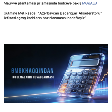
M
Maliyyə planlaması prizmasında büdcəyə baxış
MƏQALƏ
Az
Gülminə Məlikzadə: “Azərbaycan Bacarıqlar Akseleratoru”
ke
ixtisaslaşmış kadrların hazırlanmasını hədəfləyir”
Ay
su