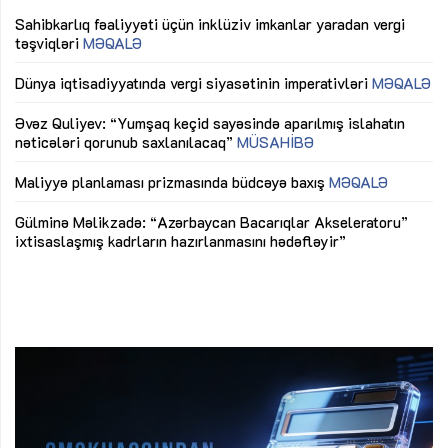
Sahibkarlıq fəaliyyəti üçün inklüziv imkanlar yaradan vergi
“D
təşviqləri
MƏQALƏ
fə
lıq
Dünya iqtisadiyyatında vergi siyasətinin imperativləri
MƏQALƏ
Ni
mü
Əvəz Quliyev: “Yumşaq keçid sayəsində aparılmış islahatın
nəticələri qorunub saxlanılacaq”
MÜSAHİBƏ
Ay
ya
M
Maliyyə planlaması prizmasında büdcəyə baxış
MƏQALƏ
Az
Gülminə Məlikzadə: “Azərbaycan Bacarıqlar Akseleratoru”
ke
ixtisaslaşmış kadrların hazırlanmasını hədəfləyir”
Ay
su