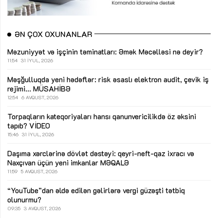
ƏN ÇOX OXUNANLAR
Məzuniyyət və işçinin təminatları: Əmək Məcəlləsi nə deyir?
11:54
31 İYUL, 2026
Məşğulluqda yeni hədəflər: risk əsaslı elektron audit, çevik iş
rejimi...
MÜSAHİBƏ
12:54
6 AVQUST, 2026
Torpaqların kateqoriyaları hansı qanunvericilikdə öz əksini
tapıb?
VİDEO
15:46
31 İYUL, 2026
Daşıma xərclərinə dövlət dəstəyi: qeyri-neft-qaz ixracı və
Naxçıvan üçün yeni imkanlar
MƏQALƏ
11:59
5 AVQUST, 2026
“YouTube”dan əldə edilən gəlirlərə vergi güzəşti tətbiq
olunurmu?
09:35
3 AVQUST, 2026