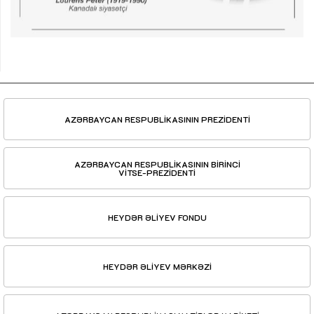
AZƏRBAYCAN RESPUBLİKASININ PREZİDENTİ
AZƏRBAYCAN RESPUBLİKASININ BİRİNCİ
VİTSE-PREZİDENTİ
HEYDƏR ƏLİYEV FONDU
HEYDƏR ƏLİYEV MƏRKƏZİ