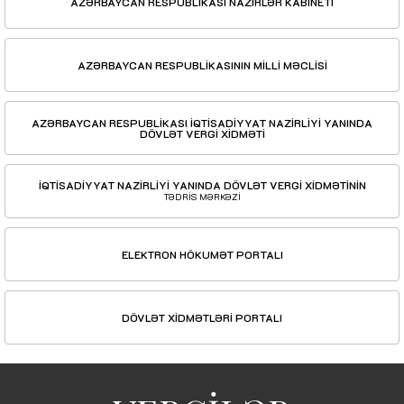
AZƏRBAYCAN RESPUBLİKASI NAZİRLƏR KABİNETİ
AZƏRBAYCAN RESPUBLİKASININ MİLLİ MƏCLİSİ
AZƏRBAYCAN RESPUBLİKASI İQTİSADİYYAT NAZİRLİYİ YANINDA
DÖVLƏT VERGİ XİDMƏTİ
İQTİSADİYYAT NAZİRLİYİ YANINDA DÖVLƏT VERGİ XİDMƏTİNİN
TƏDRİS MƏRKƏZİ
ELEKTRON HÖKUMƏT PORTALI
DÖVLƏT XİDMƏTLƏRİ PORTALI