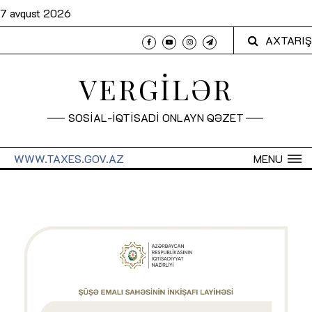
7 avqust 2026
AXTARIŞ
VERGİLƏR
SOSİAL-İQTİSADİ ONLAYN QƏZET
WWW.TAXES.GOV.AZ
MENU