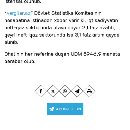
istehsal olunub.
“
vergiler.az
” Dövlət Statistika Komitəsinin
hesabatına istinadən xəbər verir ki, iqtisadiyyatın
neft-qaz sektorunda əlavə dəyər 2,1 faiz azalıb,
qeyri-neft-qaz sektorunda isə 3,1 faiz artım qeydə
alınıb.
Əhalinin hər nəfərinə düşən ÜDM 5946,9 manata
bərabər olub.