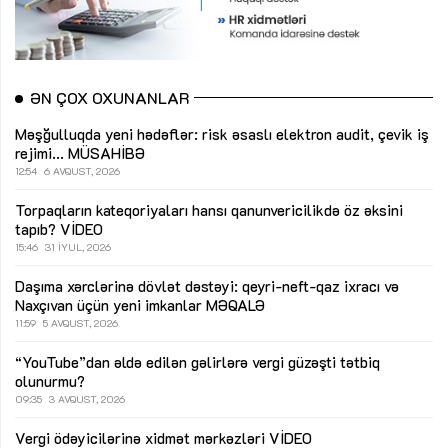
ƏN ÇOX OXUNANLAR
Məşğulluqda yeni hədəflər: risk əsaslı elektron audit, çevik iş
rejimi...
MÜSAHİBƏ
12:54
6 AVQUST, 2026
Torpaqların kateqoriyaları hansı qanunvericilikdə öz əksini
tapıb?
VİDEO
15:46
31 İYUL, 2026
Daşıma xərclərinə dövlət dəstəyi: qeyri-neft-qaz ixracı və
Naxçıvan üçün yeni imkanlar
MƏQALƏ
11:59
5 AVQUST, 2026
“YouTube”dan əldə edilən gəlirlərə vergi güzəşti tətbiq
olunurmu?
09:35
3 AVQUST, 2026
Vergi ödəyicilərinə xidmət mərkəzləri
VİDEO