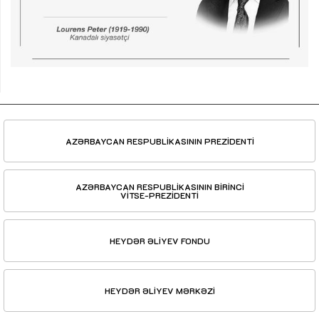
AZƏRBAYCAN RESPUBLİKASININ PREZİDENTİ
AZƏRBAYCAN RESPUBLİKASININ BİRİNCİ
VİTSE-PREZİDENTİ
HEYDƏR ƏLİYEV FONDU
HEYDƏR ƏLİYEV MƏRKƏZİ