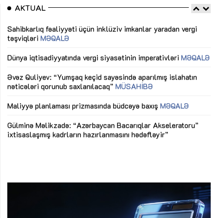
AKTUAL
Sahibkarlıq fəaliyyəti üçün inklüziv imkanlar yaradan vergi
“D
təşviqləri
MƏQALƏ
fə
lıq
Dünya iqtisadiyyatında vergi siyasətinin imperativləri
MƏQALƏ
Ni
mü
Əvəz Quliyev: “Yumşaq keçid sayəsində aparılmış islahatın
nəticələri qorunub saxlanılacaq”
MÜSAHİBƏ
Ay
ya
M
Maliyyə planlaması prizmasında büdcəyə baxış
MƏQALƏ
Az
Gülminə Məlikzadə: “Azərbaycan Bacarıqlar Akseleratoru”
ke
ixtisaslaşmış kadrların hazırlanmasını hədəfləyir”
Ay
su