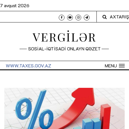
7 avqust 2026
AXTARIŞ
VERGİLƏR
SOSİAL-İQTİSADİ ONLAYN QƏZET
WWW.TAXES.GOV.AZ
MENU