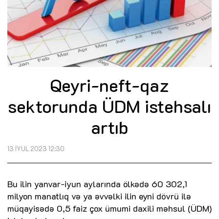
Qeyri-neft-qaz
sektorunda ÜDM istehsalı
artıb
13 İYUL 2023 12:30
Bu ilin yanvar-iyun aylarında ölkədə 60 302,1
milyon manatlıq və ya əvvəlki ilin eyni dövrü ilə
müqayisədə 0,5 faiz çox ümumi daxili məhsul (ÜDM)