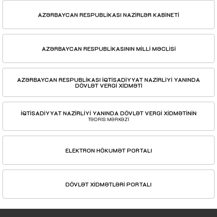
AZƏRBAYCAN RESPUBLİKASI NAZİRLƏR KABİNETİ
AZƏRBAYCAN RESPUBLİKASININ MİLLİ MƏCLİSİ
AZƏRBAYCAN RESPUBLİKASI İQTİSADİYYAT NAZİRLİYİ YANINDA
DÖVLƏT VERGİ XİDMƏTİ
İQTİSADİYYAT NAZİRLİYİ YANINDA DÖVLƏT VERGİ XİDMƏTİNİN
TƏDRİS MƏRKƏZİ
ELEKTRON HÖKUMƏT PORTALI
DÖVLƏT XİDMƏTLƏRİ PORTALI