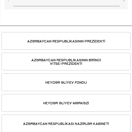
AZƏRBAYCAN RESPUBLİKASININ PREZİDENTİ
AZƏRBAYCAN RESPUBLİKASININ BİRİNCİ
VİTSE-PREZİDENTİ
HEYDƏR ƏLİYEV FONDU
HEYDƏR ƏLİYEV MƏRKƏZİ
AZƏRBAYCAN RESPUBLİKASI NAZİRLƏR KABİNETİ