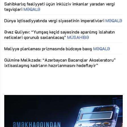
Sahibkarlıq fəaliyyəti üçün inklüziv imkanlar yaradan vergi
“D
təşviqləri
MƏQALƏ
fə
lıq
Dünya iqtisadiyyatında vergi siyasətinin imperativləri
MƏQALƏ
Ni
mü
Əvəz Quliyev: “Yumşaq keçid sayəsində aparılmış islahatın
nəticələri qorunub saxlanılacaq”
MÜSAHİBƏ
Ay
ya
M
Maliyyə planlaması prizmasında büdcəyə baxış
MƏQALƏ
Az
Gülminə Məlikzadə: “Azərbaycan Bacarıqlar Akseleratoru”
ke
ixtisaslaşmış kadrların hazırlanmasını hədəfləyir”
Ay
su