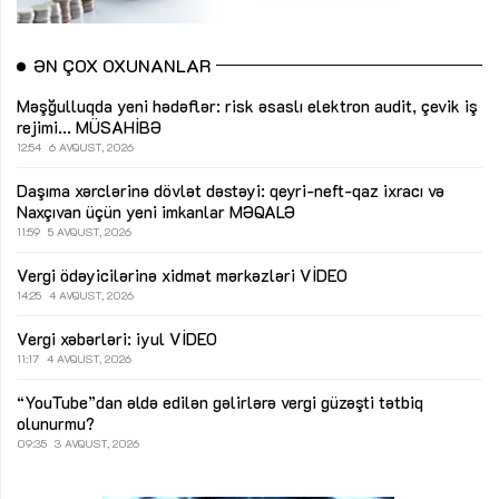
ƏN ÇOX OXUNANLAR
Məşğulluqda yeni hədəflər: risk əsaslı elektron audit, çevik iş
rejimi...
MÜSAHİBƏ
12:54
6 AVQUST, 2026
Daşıma xərclərinə dövlət dəstəyi: qeyri-neft-qaz ixracı və
Naxçıvan üçün yeni imkanlar
MƏQALƏ
11:59
5 AVQUST, 2026
Vergi ödəyicilərinə xidmət mərkəzləri
VİDEO
14:25
4 AVQUST, 2026
Vergi xəbərləri: iyul
VİDEO
11:17
4 AVQUST, 2026
“YouTube”dan əldə edilən gəlirlərə vergi güzəşti tətbiq
olunurmu?
09:35
3 AVQUST, 2026