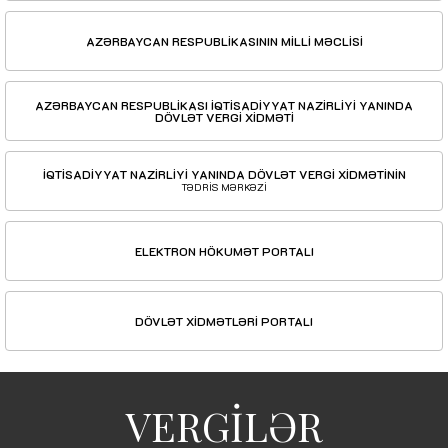
AZƏRBAYCAN RESPUBLİKASININ MİLLİ MƏCLİSİ
AZƏRBAYCAN RESPUBLİKASI İQTİSADİYYAT NAZİRLİYİ YANINDA
DÖVLƏT VERGİ XİDMƏTİ
İQTİSADİYYAT NAZİRLİYİ YANINDA DÖVLƏT VERGİ XİDMƏTİNİN
TƏDRİS MƏRKƏZİ
ELEKTRON HÖKUMƏT PORTALI
DÖVLƏT XİDMƏTLƏRİ PORTALI
VERGİLƏR