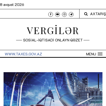
8 avqust 2026
AXTARIŞ
VERGİLƏR
SOSİAL-İQTİSADİ ONLAYN QƏZET
WWW.TAXES.GOV.AZ
MENU