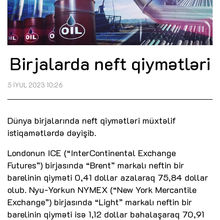
Birjalarda neft qiymətləri
5 İYUL 2023 10:26
Dünya birjalarında neft qiymətləri müxtəlif
istiqamətlərdə dəyişib.
Londonun ICE (“InterContinental Exchange
Futures”) birjasında “Brent” markalı neftin bir
barelinin qiyməti 0,41 dollar azalaraq 75,84 dollar
olub. Nyu-Yorkun NYMEX (“New York Mercantile
Exchange”) birjasında “Light” markalı neftin bir
barelinin qiyməti isə 1,12 dollar bahalaşaraq 70,91