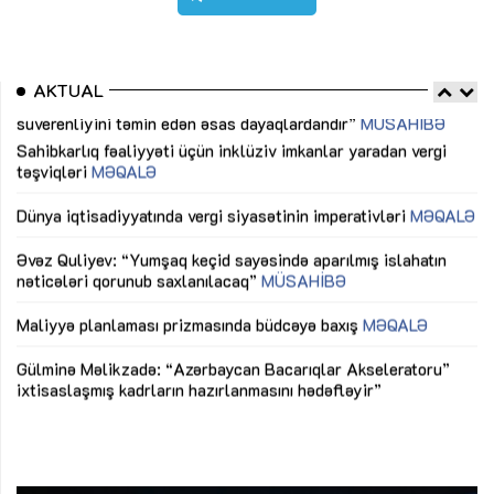
AKTUAL
Sahibkarlıq fəaliyyəti üçün inklüziv imkanlar yaradan vergi
“D
təşviqləri
MƏQALƏ
fə
lıq
Dünya iqtisadiyyatında vergi siyasətinin imperativləri
MƏQALƏ
Ni
mü
Əvəz Quliyev: “Yumşaq keçid sayəsində aparılmış islahatın
nəticələri qorunub saxlanılacaq”
MÜSAHİBƏ
Ay
ya
M
Maliyyə planlaması prizmasında büdcəyə baxış
MƏQALƏ
Az
Gülminə Məlikzadə: “Azərbaycan Bacarıqlar Akseleratoru”
ke
ixtisaslaşmış kadrların hazırlanmasını hədəfləyir”
Ay
su