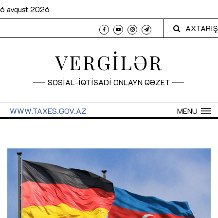
6 avqust 2026
AXTARIŞ
VERGİLƏR
SOSİAL-İQTİSADİ ONLAYN QƏZET
WWW.TAXES.GOV.AZ
MENU