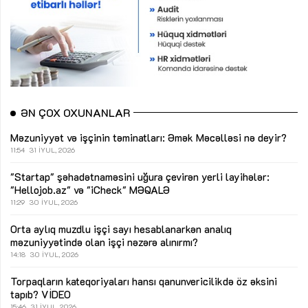
ƏN ÇOX OXUNANLAR
Məzuniyyət və işçinin təminatları: Əmək Məcəlləsi nə deyir?
11:54
31 İYUL, 2026
"Startap" şəhadətnaməsini uğura çevirən yerli layihələr:
"Hellojob.az" və "iCheck"
MƏQALƏ
11:29
30 İYUL, 2026
Orta aylıq muzdlu işçi sayı hesablanarkən analıq
məzuniyyətində olan işçi nəzərə alınırmı?
14:18
30 İYUL, 2026
Torpaqların kateqoriyaları hansı qanunvericilikdə öz əksini
tapıb?
VİDEO
15:46
31 İYUL, 2026