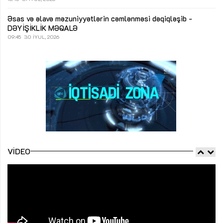
Əsas və əlavə məzuniyyətlərin cəmlənməsi dəqiqləşib -
DƏYİŞİKLİK
MƏQALƏ
09:45
30 İYUL, 2026
VIDEO