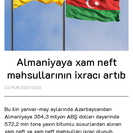
Almaniyaya xam neft
məhsullarının ixracı artıb
25 İYUN 2023 15:05
Bu ilin yanvar-may aylarında Azərbaycandan
Almaniyaya 354,3 milyon ABŞ dolları dəyərində
572,2 min tona yaxın bitumlu süxurlardan alınan
xam neft və xam neft məhsulları ixrac olunub.