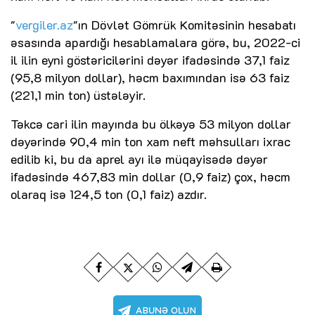
"
vergiler.az
"ın Dövlət Gömrük Komitəsinin hesabatı
əsasında apardığı hesablamalara görə, bu, 2022-ci
il ilin eyni göstəricilərini dəyər ifadəsində 37,1 faiz
(95,8 milyon dollar), həcm baxımından isə 63 faiz
(221,1 min ton) üstələyir.
Təkcə cari ilin mayında bu ölkəyə 53 milyon dollar
dəyərində 90,4 min ton xam neft məhsulları ixrac
edilib ki, bu da aprel ayı ilə müqayisədə dəyər
ifadəsində 467,83 min dollar (0,9 faiz) çox, həcm
olaraq isə 124,5 ton (0,1 faiz) azdır.