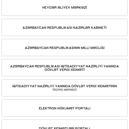
HEYDƏR ƏLİYEV MƏRKƏZİ
AZƏRBAYCAN RESPUBLİKASI NAZİRLƏR KABİNETİ
AZƏRBAYCAN RESPUBLİKASININ MİLLİ MƏCLİSİ
AZƏRBAYCAN RESPUBLİKASI İQTİSADİYYAT NAZİRLİYİ YANINDA
DÖVLƏT VERGİ XİDMƏTİ
İQTİSADİYYAT NAZİRLİYİ YANINDA DÖVLƏT VERGİ XİDMƏTİNİN
TƏDRİS MƏRKƏZİ
ELEKTRON HÖKUMƏT PORTALI
DÖVLƏT XİDMƏTLƏRİ PORTALI