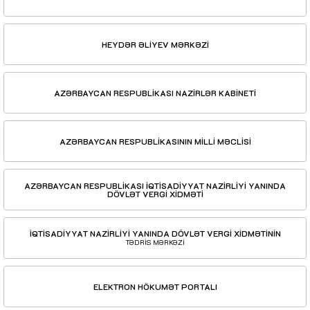
HEYDƏR ƏLİYEV MƏRKƏZİ
AZƏRBAYCAN RESPUBLİKASI NAZİRLƏR KABİNETİ
AZƏRBAYCAN RESPUBLİKASININ MİLLİ MƏCLİSİ
AZƏRBAYCAN RESPUBLİKASI İQTİSADİYYAT NAZİRLİYİ YANINDA
DÖVLƏT VERGİ XİDMƏTİ
İQTİSADİYYAT NAZİRLİYİ YANINDA DÖVLƏT VERGİ XİDMƏTİNİN
TƏDRİS MƏRKƏZİ
ELEKTRON HÖKUMƏT PORTALI