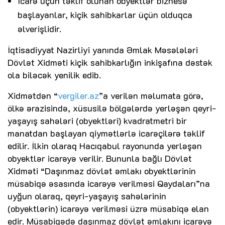
İcarə üçün təklif olunan obyektlər biznesə
başlayanlar, kiçik sahibkarlar üçün olduqca
əlverişlidir.
İqtisadiyyat Nazirliyi yanında Əmlak Məsələləri
Dövlət Xidməti kiçik sahibkarlığın inkişafına dəstək
ola biləcək yenilik edib.
Xidmətdən “
vergiler.az
”a verilən məlumata görə,
ölkə ərazisində, xüsusilə bölgələrdə yerləşən qeyri-
yaşayış sahələri (obyektləri) kvadratmetri bir
manatdan başlayan qiymətlərlə icarəçilərə təklif
edilir. İlkin olaraq Hacıqabul rayonunda yerləşən
obyektlər icarəyə verilir. Bununla bağlı Dövlət
Xidməti “Daşınmaz dövlət əmlakı obyektlərinin
müsabiqə əsasında icarəyə verilməsi Qaydaları”na
uyğun olaraq, qeyri-yaşayış sahələrinin
(obyektlərin) icarəyə verilməsi üzrə müsabiqə elan
edir. Müsabiqədə daşınmaz dövlət əmlakını icarəyə