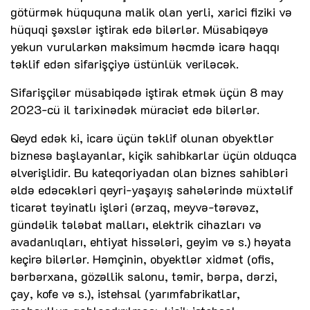
götürmək hüququna malik olan yerli, xarici fiziki və
hüquqi şəxslər iştirak edə bilərlər. Müsabiqəyə
yekun vurularkən maksimum həcmdə icarə haqqı
təklif edən sifarişçiyə üstünlük veriləcək.
Sifarişçilər müsabiqədə iştirak etmək üçün 8 may
2023-cü il tarixinədək müraciət edə bilərlər.
Qeyd edək ki, icarə üçün təklif olunan obyektlər
biznesə başlayanlar, kiçik sahibkarlar üçün olduqca
əlverişlidir. Bu kateqoriyadan olan biznes sahibləri
əldə edəcəkləri qeyri-yaşayış sahələrində müxtəlif
ticarət təyinatlı işləri (ərzaq, meyvə-tərəvəz,
gündəlik tələbat malları, elektrik cihazları və
avadanlıqları, ehtiyat hissələri, geyim və s.) həyata
keçirə bilərlər. Həmçinin, obyektlər xidmət (ofis,
bərbərxana, gözəllik salonu, təmir, bərpa, dərzi,
çay, kofe və s.), istehsal (yarımfabrikatlar,