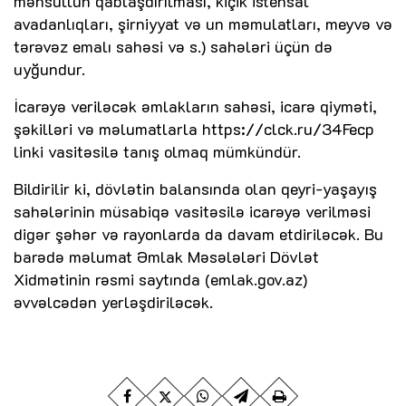
məhsullun qablaşdırılması, kiçik istehsal
avadanlıqları, şirniyyat və un məmulatları, meyvə və
tərəvəz emalı sahəsi və s.) sahələri üçün də
uyğundur.
İcarəyə veriləcək əmlakların sahəsi, icarə qiyməti,
şəkilləri və məlumatlarla https://clck.ru/34Fecp
linki vasitəsilə tanış olmaq mümkündür.
Bildirilir ki, dövlətin balansında olan qeyri-yaşayış
sahələrinin müsabiqə vasitəsilə icarəyə verilməsi
digər şəhər və rayonlarda da davam etdiriləcək. Bu
barədə məlumat Əmlak Məsələləri Dövlət
Xidmətinin rəsmi saytında (emlak.gov.az)
əvvəlcədən yerləşdiriləcək.