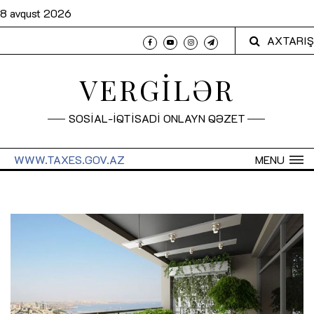
8 avqust 2026
AXTARIŞ
VERGİLƏR
SOSİAL-İQTİSADİ ONLAYN QƏZET
WWW.TAXES.GOV.AZ
MENU