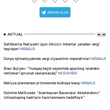
AKTUAL
Sahibkarlıq fəaliyyəti üçün inklüziv imkanlar yaradan vergi
“D
təşviqləri
MƏQALƏ
fə
lıq
Dünya iqtisadiyyatında vergi siyasətinin imperativləri
MƏQALƏ
Ni
mü
Əvəz Quliyev: “Yumşaq keçid sayəsində aparılmış islahatın
nəticələri qorunub saxlanılacaq”
MÜSAHİBƏ
Ay
ya
M
Maliyyə planlaması prizmasında büdcəyə baxış
MƏQALƏ
Az
Gülminə Məlikzadə: “Azərbaycan Bacarıqlar Akseleratoru”
ke
ixtisaslaşmış kadrların hazırlanmasını hədəfləyir”
Ay