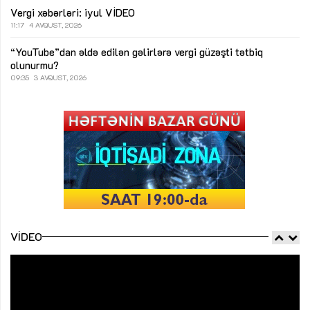
Vergi xəbərləri: iyul
VİDEO
11:17
4 AVQUST, 2026
“YouTube”dan əldə edilən gəlirlərə vergi güzəşti tətbiq
olunurmu?
09:35
3 AVQUST, 2026
VIDEO