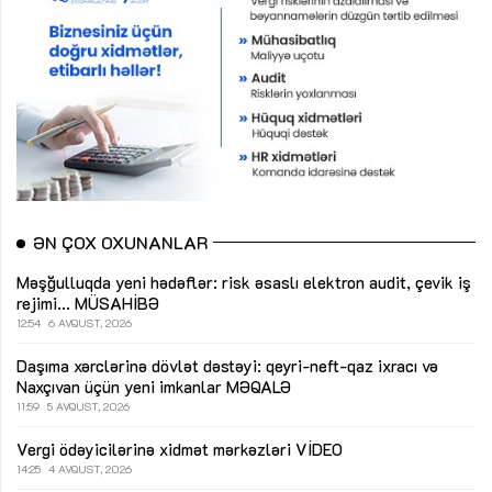
ƏN ÇOX OXUNANLAR
Məşğulluqda yeni hədəflər: risk əsaslı elektron audit, çevik iş
rejimi...
MÜSAHİBƏ
12:54
6 AVQUST, 2026
Daşıma xərclərinə dövlət dəstəyi: qeyri-neft-qaz ixracı və
Naxçıvan üçün yeni imkanlar
MƏQALƏ
11:59
5 AVQUST, 2026
Vergi ödəyicilərinə xidmət mərkəzləri
VİDEO
14:25
4 AVQUST, 2026